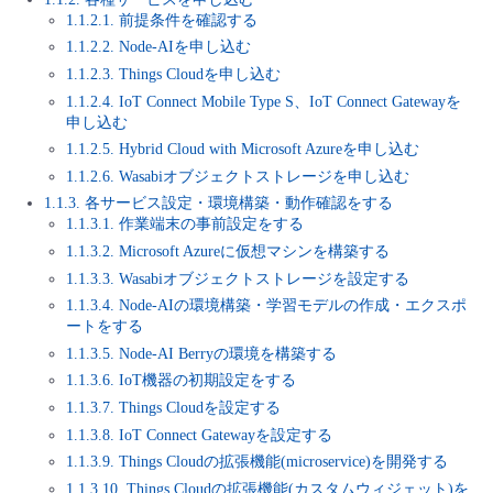
■ セットアップガイド
1.1.2.1. 前提条件を確認する
パートナー
1.1.2.2. Node-AIを申し込む
- データと分析
管理機能
サポート
IoT
故障/メンテナンス履歴
- 新規お申し込み方法
1.1.2.3. Things Cloudを申し込む
1.1.2.4. IoT Connect Mobile Type S、IoT Connect Gatewayを
販売パートナー向けプログラム
トレーニング/操作動画
- IoT
すべてのメニューを見る
管理機能
モニタリング/監査
メンテナンス予定
申し込む
- 初期設定・確認
1.1.2.5. Hybrid Cloud with Microsoft Azureを申し込む
協業パートナー
脱炭素化
1.1.2.6. Wasabiオブジェクトストレージを申し込む
- マルチクラウド利用
すべてのメニューを見る
サポート
定期メンテナンス
- ユーザー機能の管理
1.1.3. 各サービス設定・環境構築・動作確認をする
1.1.3.1. 作業端末の事前設定をする
- リモートワーク
すべてのメニューを見る
1.1.3.2. Microsoft Azureに仮想マシンを構築する
- 登録情報の管理
1.1.3.3. Wasabiオブジェクトストレージを設定する
- ITインフラストラクチャー
1.1.3.4. Node-AIの環境構築・学習モデルの作成・エクスポ
- APIリファレンス
ートをする
1.1.3.5. Node-AI Berryの環境を構築する
- その他
1.1.3.6. IoT機器の初期設定をする
■ 基本構築ガイド
1.1.3.7. Things Cloudを設定する
1.1.3.8. IoT Connect Gatewayを設定する
- クラウド / サーバー
1.1.3.9. Things Cloudの拡張機能(microservice)を開発する
1.1.3.10. Things Cloudの拡張機能(カスタムウィジェット)を