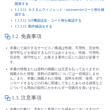
開発する
- Flexible InterConnect
1.1.3.11. カスタムウィジェット・microserviceコード例を確
認する
- Flexible Remote Access
1.1.3.12. IoT機器設定・コード例を確認する
1.1.3.13. 動作確認をする
- vUTM2
1.2.
免責事項
本書にて紹介するサービス／構成は性能、可用性、完全性、
保守性などを保証するものではありません。性能、可用性、
完全性、保守性など、お客さま要件に応じた設計が必要で
す。
本書の情報または資料の掲載には注意を払っておりますが、
掲載された情報、資料の正確性については一切保証しませ
ん。また、本書に掲載された情報、資料を利用、使用、ダウ
ンロードするなどの行為に関連して生じたあらゆる損害など
についても理由の如何にかかわらず一切責任を負いません。
1.3.
注意事項
本書の記載は、予告なく変更となる場合がございますので、