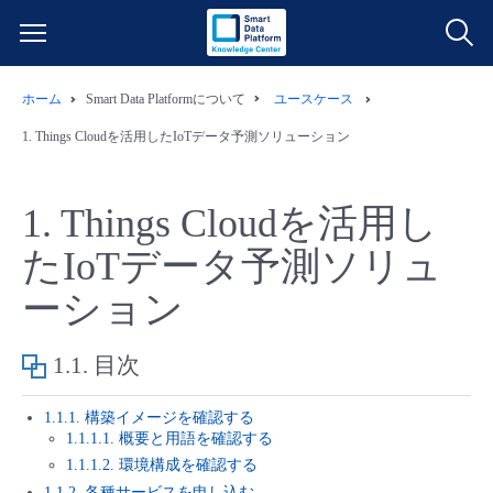
ホーム
Smart Data Platformについて
ユースケース
サービス一覧
1.
Things Cloudを活用したIoTデータ予測ソリューション
データ利活用
よくある質問
1.
Things Cloudを活用し
クラウド/サーバー
データ利活用
料金情報
たIoTデータ予測ソリュ
ーション
ネットワーク
クラウド/サーバー
料金シミュレーター
ご利用開始ガイド
■ 管理機能
IoT
ネットワーク
データ利活用
1.1.
目次
ユースケース
1.1.1. 構築イメージを確認する
- 管理機能
- バックアップ
モニタリング/監査
IoT
クラウド/サーバー
故障/メンテナンス情報
1.1.1.1. 概要と用語を確認する
1.1.1.2. 環境構成を確認する
- セキュリティ・監査
サポート
モニタリング/監査
ネットワーク
サービス稼働状況
1.1.2. 各種サービスを申し込む