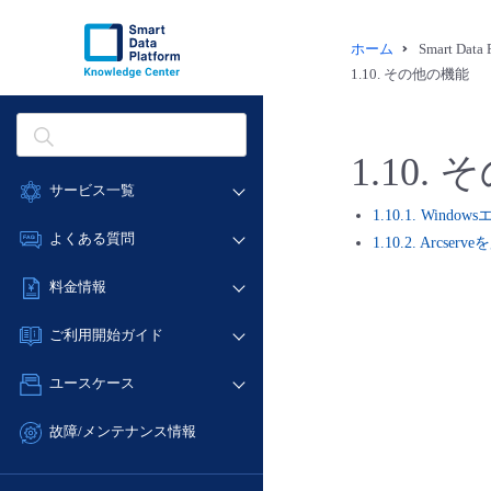
ホーム
Smart Dat
1.10.
その他の機能
1.10.
そ
サービス一覧
1.10.1. Wi
データ利活用
よくある質問
1.10.2. A
クラウド/サーバー
データ利活用
料金情報
ネットワーク
クラウド/サーバー
料金シミュレーター
IoT
ご利用開始ガイド
ネットワーク
データ利活用
モニタリング/監査
■ 管理機能
IoT
ユースケース
クラウド/サーバー
サポート
- 管理機能
モニタリング/監査
- バックアップ
ネットワーク
管理機能
故障/メンテナンス情報
サポート
- セキュリティ・監査
■ セットアップガイド
IoT
すべてのメニューを見る
サービス稼働状況
管理機能
- データと分析
- 新規お申し込み方法