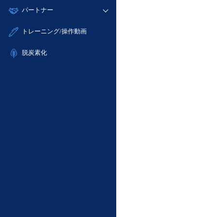
モニタリング/監査
故障/メンテナンス履歴
すべてのメニューを見る
パートナー
- IoT
- 初期設定・確認
サポート
メンテナンス予定
- マルチクラウド利用
- ユーザー機能の管理
販売パートナー向けプログラム
すべてのメニューを見る
トレーニング/操作動画
定期メンテナンス
- リモートワーク
- 登録情報の管理
協業パートナー
- ITインフラストラクチャー
脱炭素化
- APIリファレンス
- その他
■ 基本構築ガイド
- クラウド / サーバー
- Flexible InterConnect
- Flexible Remote Access
- vUTM2