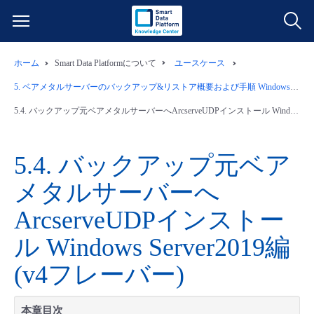
ホーム
Smart Data Platformについて
ユースケース
サービス一覧
5.
ベアメタルサーバーのバックアップ&リストア概要および手順 Windows Server2019編(v4フレーバー)
データ利活用
5.4.
バックアップ元ベアメタルサーバーへArcserveUDPインストール Windows Server2019編(v4フレーバー)
よくある質問
クラウド/サーバー
データ利活用
料金情報
5.4.
バックアップ元ベア
メタルサーバーへ
ネットワーク
クラウド/サーバー
料金シミュレーター
ご利用開始ガイド
ArcserveUDPインストー
■ 管理機能
IoT
ネットワーク
データ利活用
ユースケース
ル Windows Server2019編
(v4フレーバー)
- 管理機能
- バックアップ
モニタリング/監査
IoT
クラウド/サーバー
故障/メンテナンス情報
- セキュリティ・監査
本章目次
サポート
モニタリング/監査
ネットワーク
サービス稼働状況