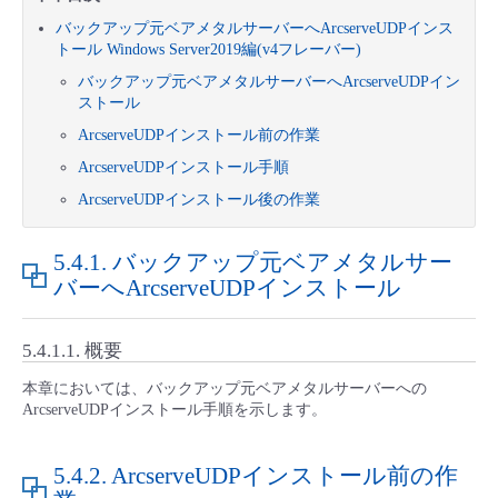
■ セットアップガイド
バックアップ元ベアメタルサーバーへArcserveUDPインス
パートナー
トール Windows Server2019編(v4フレーバー)
- データと分析
管理機能
サポート
IoT
故障/メンテナンス履歴
- 新規お申し込み方法
バックアップ元ベアメタルサーバーへArcserveUDPイン
ストール
販売パートナー向けプログラム
トレーニング/操作動画
- IoT
すべてのメニューを見る
管理機能
モニタリング/監査
メンテナンス予定
- 初期設定・確認
ArcserveUDPインストール前の作業
ArcserveUDPインストール手順
協業パートナー
脱炭素化
- マルチクラウド利用
すべてのメニューを見る
サポート
定期メンテナンス
- ユーザー機能の管理
ArcserveUDPインストール後の作業
- リモートワーク
すべてのメニューを見る
5.4.1.
バックアップ元ベアメタルサー
- 登録情報の管理
バーへArcserveUDPインストール
- ITインフラストラクチャー
- APIリファレンス
5.4.1.1.
概要
- その他
本章においては、バックアップ元ベアメタルサーバーへの
■ 基本構築ガイド
ArcserveUDPインストール手順を示します。
- クラウド / サーバー
5.4.2.
ArcserveUDPインストール前の作