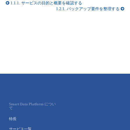
■ セットアップガイド
1.1.1.
サービスの目的と概要を確認する
1.2.1.
バックアップ要件を整理する
パートナー
- データと分析
管理機能
サポート
IoT
故障/メンテナンス履歴
- 新規お申し込み方法
販売パートナー向けプログラム
トレーニング/操作動画
- IoT
すべてのメニューを見る
管理機能
モニタリング/監査
メンテナンス予定
- 初期設定・確認
協業パートナー
脱炭素化
- マルチクラウド利用
すべてのメニューを見る
サポート
定期メンテナンス
- ユーザー機能の管理
- リモートワーク
すべてのメニューを見る
- 登録情報の管理
- ITインフラストラクチャー
- APIリファレンス
- その他
Smart Data Platform につい
■ 基本構築ガイド
て
特長
- クラウド / サーバー
サービス一覧