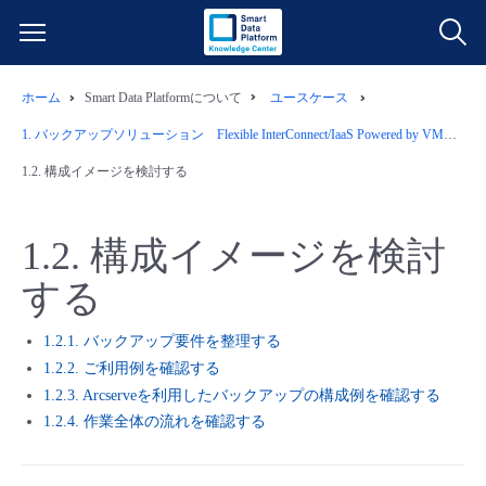
ホーム
Smart Data Platformについて
ユースケース
サービス一覧
1.
バックアップソリューション Flexible InterConnect/IaaS Powered by VMware/Wasabiオブジェクトストレージ/Arcserve
データ利活用
1.2.
構成イメージを検討する
よくある質問
クラウド/サーバー
データ利活用
料金情報
1.2.
構成イメージを検討
する
ネットワーク
クラウド/サーバー
料金シミュレーター
ご利用開始ガイド
1.2.1. バックアップ要件を整理する
■ 管理機能
IoT
ネットワーク
データ利活用
ユースケース
1.2.2. ご利用例を確認する
1.2.3. Arcserveを利用したバックアップの構成例を確認する
- 管理機能
- バックアップ
モニタリング/監査
IoT
クラウド/サーバー
1.2.4. 作業全体の流れを確認する
故障/メンテナンス情報
- セキュリティ・監査
サポート
モニタリング/監査
ネットワーク
サービス稼働状況