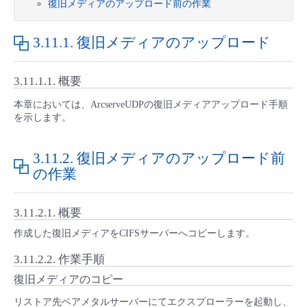
復旧メディアのアップロード前の作業
■ セットアップガイド
パートナー
- データと分析
管理機能
サポート
IoT
故障/メンテナンス履歴
3.11.1.
復旧メディアのアップロード
- 新規お申し込み方法
販売パートナー向けプログラム
トレーニング/操作動画
- IoT
すべてのメニューを見る
管理機能
モニタリング/監査
メンテナンス予定
3.11.1.1.
概要
- 初期設定・確認
本章においては、ArcserveUDPの復旧メディアアップロード手順
協業パートナー
脱炭素化
- マルチクラウド利用
すべてのメニューを見る
サポート
定期メンテナンス
を示します。
- ユーザー機能の管理
- リモートワーク
3.11.2.
復旧メディアのアップロード前
すべてのメニューを見る
- 登録情報の管理
の作業
- ITインフラストラクチャー
- APIリファレンス
3.11.2.1.
概要
- その他
作成した復旧メディアをCIFSサーバーへコピーします。
■ 基本構築ガイド
3.11.2.2.
作業手順
復旧メディアのコピー
- クラウド / サーバー
リストア先ベアメタルサーバーにてエクスプローラーを起動し、