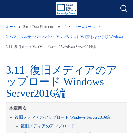
ホーム
Smart Data Platformについて
ユースケース
サービス一覧
3.
ベアメタルサーバーのバックアップ&リストア概要および手順 Windows Server2016編
データ利活用
3.11.
復旧メディアのアップロード Windows Server2016編
よくある質問
クラウド/サーバー
データ利活用
料金情報
3.11.
復旧メディアのア
ップロード Windows
ネットワーク
クラウド/サーバー
料金シミュレーター
ご利用開始ガイド
Server2016編
■ 管理機能
IoT
ネットワーク
データ利活用
ユースケース
本章目次
- 管理機能
- バックアップ
モニタリング/監査
IoT
クラウド/サーバー
故障/メンテナンス情報
復旧メディアのアップロード Windows Server2016編
復旧メディアのアップロード
- セキュリティ・監査
サポート
モニタリング/監査
ネットワーク
サービス稼働状況