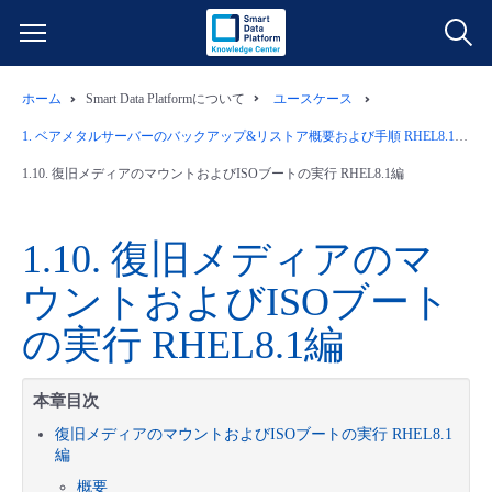
ホーム
Smart Data Platformについて
ユースケース
サービス一覧
1.
ベアメタルサーバーのバックアップ&リストア概要および手順 RHEL8.1編
データ利活用
1.10.
復旧メディアのマウントおよびISOブートの実行 RHEL8.1編
よくある質問
クラウド/サーバー
データ利活用
料金情報
1.10.
復旧メディアのマ
ウントおよびISOブート
ネットワーク
クラウド/サーバー
料金シミュレーター
ご利用開始ガイド
の実行 RHEL8.1編
■ 管理機能
IoT
ネットワーク
データ利活用
ユースケース
本章目次
- 管理機能
- バックアップ
モニタリング/監査
IoT
クラウド/サーバー
故障/メンテナンス情報
復旧メディアのマウントおよびISOブートの実行 RHEL8.1
編
- セキュリティ・監査
サポート
モニタリング/監査
ネットワーク
サービス稼働状況
概要