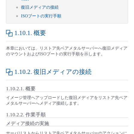
■ セットアップガイド
復旧メディアの接続
パートナー
- データと分析
管理機能
サポート
IoT
故障/メンテナンス履歴
ISOブートの実行手順
- 新規お申し込み方法
販売パートナー向けプログラム
トレーニング/操作動画
- IoT
1.10.1.
概要
すべてのメニューを見る
管理機能
モニタリング/監査
メンテナンス予定
- 初期設定・確認
協業パートナー
脱炭素化
- マルチクラウド利用
本章においては、リストア先ベアメタルサーバーへ復旧メディア
すべてのメニューを見る
サポート
定期メンテナンス
- ユーザー機能の管理
のマウントおよびISOブートの実行手順を示します。
- リモートワーク
すべてのメニューを見る
- 登録情報の管理
1.10.2.
復旧メディアの接続
- ITインフラストラクチャー
- APIリファレンス
1.10.2.1.
概要
イメージ管理へアップロードした復旧メディアをリストア先ベア
- その他
メタルサーバーへメディア接続します。
■ 基本構築ガイド
1.10.2.2.
作業手順
メディア接続の実施
- クラウド / サーバー
サーバリストからリストア先ベアメタルサーバーのアクションに