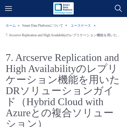
ホーム
Smart Data Platformについて
ユースケース
サービス一覧
7.
Arcserve Replication and High Availabilityのレプリケーション機能を用いたDRソリューションガイド（Hybrid Cloud with Azureとの複合ソリューション）
データ利活用
よくある質問
7.
Arcserve Replication and
クラウド/サーバー
データ利活用
料金情報
High Availabilityのレプリ
ケーション機能を用いた
ネットワーク
クラウド/サーバー
料金シミュレーター
ご利用開始ガイド
DRソリューションガイ
■ 管理機能
IoT
ネットワーク
データ利活用
ユースケース
ド（Hybrid Cloud with
- 管理機能
- バックアップ
モニタリング/監査
IoT
クラウド/サーバー
Azureとの複合ソリュー
故障/メンテナンス情報
ション）
- セキュリティ・監査
サポート
モニタリング/監査
ネットワーク
サービス稼働状況