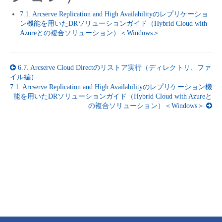
■ セットアップガイド
7.1. Arcserve Replication and High Availabilityのレプリケーショ
パートナー
ン機能を用いたDRソリューションガイド（Hybrid Cloud with
- データと分析
管理機能
サポート
IoT
故障/メンテナンス履歴
- 新規お申し込み方法
Azureとの複合ソリューション）＜Windows＞
販売パートナー向けプログラム
トレーニング/操作動画
- IoT
すべてのメニューを見る
管理機能
モニタリング/監査
メンテナンス予定
- 初期設定・確認
6.7.
Arcserve Cloud Directのリストア実行（ディレクトリ、ファ
協業パートナー
イル編）
脱炭素化
- マルチクラウド利用
すべてのメニューを見る
サポート
定期メンテナンス
7.1.
Arcserve Replication and High Availabilityのレプリケーション機
- ユーザー機能の管理
能を用いたDRソリューションガイド（Hybrid Cloud with Azureと
の複合ソリューション）＜Windows＞
- リモートワーク
すべてのメニューを見る
- 登録情報の管理
- ITインフラストラクチャー
- APIリファレンス
- その他
■ 基本構築ガイド
- クラウド / サーバー