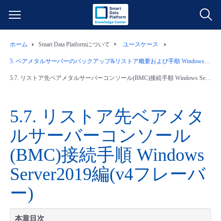
ホーム
Smart Data Platformについて
ユースケース
サービス一覧
5.
ベアメタルサーバーのバックアップ&リストア概要および手順 Windows Server2019編(v4フレーバー)
データ利活用
5.7.
リストア先ベアメタルサーバーコンソール(BMC)接続手順 Windows Server2019編(v4フレーバー)
よくある質問
クラウド/サーバー
データ利活用
料金情報
5.7.
リストア先ベアメタ
ルサーバーコンソール
ネットワーク
クラウド/サーバー
料金シミュレーター
ご利用開始ガイド
(BMC)接続手順 Windows
■ 管理機能
IoT
ネットワーク
データ利活用
ユースケース
Server2019編(v4フレーバ
ー)
- 管理機能
- バックアップ
モニタリング/監査
IoT
クラウド/サーバー
故障/メンテナンス情報
- セキュリティ・監査
本章目次
サポート
モニタリング/監査
ネットワーク
サービス稼働状況