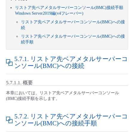
■ セットアップガイド
リストア先ベアメタルサーバーコンソール(BMC)接続手順
パートナー
Windows Server2019編(v4フレーバー)
- データと分析
管理機能
サポート
IoT
故障/メンテナンス履歴
- 新規お申し込み方法
リストア先ベアメタルサーバーコンソール(BMC)への接
続
販売パートナー向けプログラム
トレーニング/操作動画
- IoT
すべてのメニューを見る
管理機能
モニタリング/監査
メンテナンス予定
- 初期設定・確認
リストア先ベアメタルサーバーコンソール(BMC)への接
続手順
協業パートナー
脱炭素化
- マルチクラウド利用
すべてのメニューを見る
サポート
定期メンテナンス
- ユーザー機能の管理
5.7.1.
リストア先ベアメタルサーバーコ
ンソール(BMC)への接続
- リモートワーク
すべてのメニューを見る
- 登録情報の管理
- ITインフラストラクチャー
5.7.1.1.
概要
- APIリファレンス
本章においては、リストア先ベアメタルサーバーコンソール
- その他
(BMC)接続手順を示します。
■ 基本構築ガイド
5.7.2.
リストア先ベアメタルサーバーコ
ンソール(BMC)への接続手順
- クラウド / サーバー