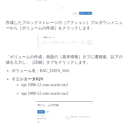
- Flexible InterConnect
作成したブロックストレージの［アクション］プルダウンメニュ
- Flexible Remote Access
ーから［ボリュームの作成］をクリックします。
- vUTM2
「ボリュームの作成」画面の［基本情報］タブに遷移後、以下の
値を入力し、［詳細］タブをクリックします。
ボリューム名：RAC_DATA_Vol1
イニシエータIQN
iqn.1988-12.com.oracle:rac1
iqn.1988-12.com.oracle:rac2