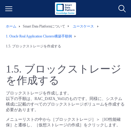
ホーム
Smart Data Platformについて
ユースケース
サービス一覧
1.
Oracle Real Application Clusters構築手順例
データ利活用
1.5.
ブロックストレージを作成する
よくある質問
クラウド/サーバー
データ利活用
料金情報
1.5.
ブロックストレージ
を作成する
ネットワーク
クラウド/サーバー
料金シミュレーター
ご利用開始ガイド
ブロックストレージを作成します。
■ 管理機能
IoT
ネットワーク
データ利活用
ユースケース
以下の手順は、RAC_DATA_Vol1のものです。同様に、システム
構成に記載のすべてのブロックストレージボリュームを作成する
必要があります。
- 管理機能
- バックアップ
モニタリング/監査
IoT
クラウド/サーバー
故障/メンテナンス情報
メニューリストの中から［ブロックストレージ］＞［IO性能確
保］と遷移し、［仮想ストレージの作成］をクリックします。
- セキュリティ・監査
サポート
モニタリング/監査
ネットワーク
サービス稼働状況