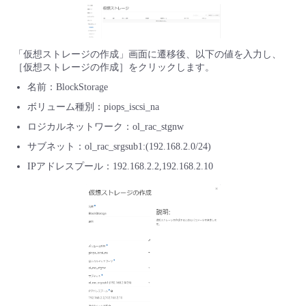
■ セットアップガイド
パートナー
- データと分析
管理機能
サポート
IoT
故障/メンテナンス履歴
- 新規お申し込み方法
「仮想ストレージの作成」画面に遷移後、以下の値を入力し、
販売パートナー向けプログラム
［仮想ストレージの作成］をクリックします。
トレーニング/操作動画
- IoT
すべてのメニューを見る
管理機能
モニタリング/監査
メンテナンス予定
- 初期設定・確認
名前：BlockStorage
協業パートナー
ボリューム種別：piops_iscsi_na
脱炭素化
- マルチクラウド利用
すべてのメニューを見る
サポート
定期メンテナンス
- ユーザー機能の管理
ロジカルネットワーク：ol_rac_stgnw
サブネット：ol_rac_srgsub1:(192.168.2.0/24)
- リモートワーク
すべてのメニューを見る
- 登録情報の管理
IPアドレスプール：192.168.2.2,192.168.2.10
- ITインフラストラクチャー
- APIリファレンス
- その他
■ 基本構築ガイド
- クラウド / サーバー