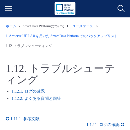
ホーム
Smart Data Platformについて
ユースケース
サービス一覧
1.
Arcserve UDP 8.0 を用いた Smart Data Platform でのバックアップリストア運用例
データ利活用
1.12.
トラブルシューティング
よくある質問
クラウド/サーバー
データ利活用
料金情報
1.12.
トラブルシューテ
ィング
ネットワーク
クラウド/サーバー
料金シミュレーター
ご利用開始ガイド
1.12.1. ログの確認
■ 管理機能
IoT
ネットワーク
データ利活用
ユースケース
1.12.2. よくある質問と回答
- 管理機能
- バックアップ
モニタリング/監査
IoT
クラウド/サーバー
故障/メンテナンス情報
1.11.1.
参考文献
1.12.1.
ログの確認
- セキュリティ・監査
サポート
モニタリング/監査
ネットワーク
サービス稼働状況