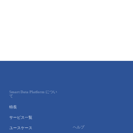
■ セットアップガイド
パートナー
- データと分析
管理機能
サポート
IoT
故障/メンテナンス履歴
- 新規お申し込み方法
販売パートナー向けプログラム
トレーニング/操作動画
- IoT
すべてのメニューを見る
管理機能
モニタリング/監査
メンテナンス予定
- 初期設定・確認
協業パートナー
脱炭素化
- マルチクラウド利用
すべてのメニューを見る
サポート
定期メンテナンス
- ユーザー機能の管理
- リモートワーク
すべてのメニューを見る
- 登録情報の管理
- ITインフラストラクチャー
- APIリファレンス
Smart Data Platform につい
て
- その他
特長
■ 基本構築ガイド
サービス一覧
- クラウド / サーバー
ヘルプ
ユースケース