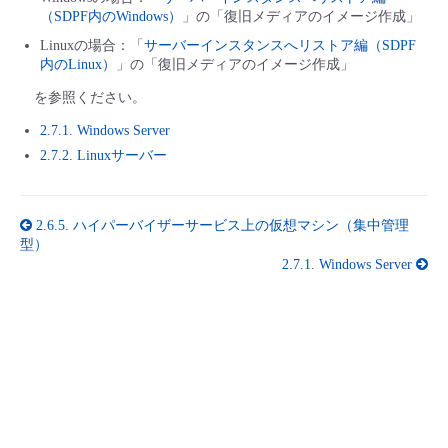
■ セットアップガイド
（SDPF内のWindows）
」の「復旧メディアのイメージ作成」
パートナー
Linuxの場合：「
サーバーインスタンスへリストア編（SDPF
- データと分析
管理機能
サポート
IoT
故障/メンテナンス履歴
- 新規お申し込み方法
内のLinux）
」の「復旧メディアのイメージ作成」
販売パートナー向けプログラム
を参照ください。
トレーニング/操作動画
- IoT
すべてのメニューを見る
管理機能
モニタリング/監査
メンテナンス予定
- 初期設定・確認
2.7.1. Windows Server
協業パートナー
2.7.2. Linuxサーバー
脱炭素化
- マルチクラウド利用
すべてのメニューを見る
サポート
定期メンテナンス
- ユーザー機能の管理
- リモートワーク
2.6.5.
ハイパーバイザーサービス上の仮想マシン（集中管理
すべてのメニューを見る
- 登録情報の管理
型）
2.7.1.
Windows Server
- ITインフラストラクチャー
- APIリファレンス
- その他
■ 基本構築ガイド
- クラウド / サーバー