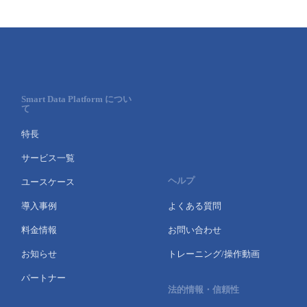
- Flexible InterConnect
- Flexible Remote Access
- vUTM2
Smart Data Platform につい
て
特長
サービス一覧
ヘルプ
ユースケース
導入事例
よくある質問
料金情報
お問い合わせ
お知らせ
トレーニング/操作動画
パートナー
法的情報・信頼性