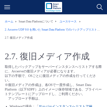
ホーム
Smart Data Platformについて
ユースケース
サービス一覧
2.
Arcserve UDP 9.0 を用いた Smart Data Platform でのバックアップリストア運用例
データ利活用
2.7.
復旧メディア作成
よくある質問
クラウド/サーバー
データ利活用
料金情報
2.7.
復旧メディア作成
ネットワーク
クラウド/サーバー
料金シミュレーター
ご利用開始ガイド
取得したバックアップをサーバーインスタンスへリストアする際
に、Arcserveの復旧メディアが必要になります。
以下の手順で、OSごとに復旧メディアの作成を行ってくださ
■ 管理機能
IoT
ネットワーク
データ利活用
ユースケース
い。
※復旧メディアの作成は、各OSで一度作成し、Smart Data
Platform（以下SDPF）上のイメージ保存領域である、プライベー
- 管理機能
- バックアップ
モニタリング/監査
IoT
クラウド/サーバー
故障/メンテナンス情報
トテンプレートにアップロードし、ご利用ください。
アップロード手順は、
- セキュリティ・監査
サポート
モニタリング/監査
ネットワーク
サービス稼働状況
Windowsの場合：「
サーバーインスタンスへリストア編