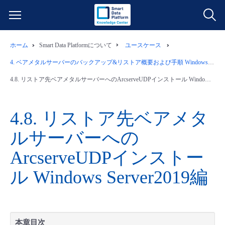
ホーム
Smart Data Platformについて
ユースケース
サービス一覧
4.
ベアメタルサーバーのバックアップ&リストア概要および手順 Windows Server2019編
データ利活用
4.8.
リストア先ベアメタルサーバーへのArcserveUDPインストール Windows Server2019編
よくある質問
クラウド/サーバー
データ利活用
料金情報
4.8.
リストア先ベアメタ
ルサーバーへの
ネットワーク
クラウド/サーバー
料金シミュレーター
ご利用開始ガイド
ArcserveUDPインストー
■ 管理機能
IoT
ネットワーク
データ利活用
ユースケース
ル Windows Server2019編
- 管理機能
- バックアップ
モニタリング/監査
IoT
クラウド/サーバー
故障/メンテナンス情報
- セキュリティ・監査
本章目次
サポート
モニタリング/監査
ネットワーク
サービス稼働状況