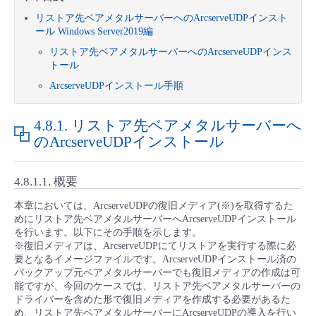
■ セットアップガイド
リストア先ベアメタルサーバーへのArcserveUDPインスト
パートナー
ール Windows Server2019編
- データと分析
管理機能
サポート
IoT
故障/メンテナンス履歴
- 新規お申し込み方法
リストア先ベアメタルサーバーへのArcserveUDPインス
トール
販売パートナー向けプログラム
トレーニング/操作動画
- IoT
すべてのメニューを見る
管理機能
モニタリング/監査
メンテナンス予定
- 初期設定・確認
ArcserveUDPインストール手順
協業パートナー
脱炭素化
- マルチクラウド利用
すべてのメニューを見る
サポート
定期メンテナンス
4.8.1.
リストア先ベアメタルサーバーへ
- ユーザー機能の管理
のArcserveUDPインストール
- リモートワーク
すべてのメニューを見る
- 登録情報の管理
4.8.1.1.
概要
- ITインフラストラクチャー
- APIリファレンス
本章においては、ArcserveUDPの復旧メディア(※)を取得するた
めにリストア先ベアメタルサーバーへArcserveUDPインストール
- その他
を行います。以下にその手順を示します。
※復旧メディアは、ArcserveUDPにてリストアを実行する際に必
■ 基本構築ガイド
要となるイメージファイルです。ArcserveUDPインストール済の
バックアップ元ベアメタルサーバーでも復旧メディアの作成は可
能ですが、今回のケースでは、リストア先ベアメタルサーバーの
- クラウド / サーバー
ドライバーを含めた形で復旧メディアを作成する必要があるた
め、リストア先ベアメタルサーバーにArcserveUDPの導入を行い