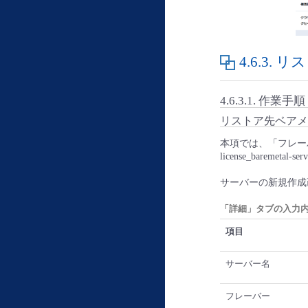
4.6.3.
リス
4.6.3.1.
作業手順
リストア先ベアメ
本項では、「フレーバー：Gen
license_bare
サーバーの新規作成
「詳細」タブの入力
項目
サーバー名
フレーバー