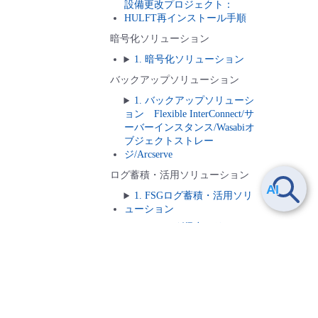
設備更改プロジェクト：
HULFT再インストール手順
暗号化ソリューション
1. 暗号化ソリューション
バックアップソリューション
1. バックアップソリューシ
ョン Flexible InterConnect/サ
ーバーインスタンス/Wasabiオ
ブジェクトストレー
ジ/Arcserve
ログ蓄積・活用ソリューション
1. FSGログ蓄積・活用ソリ
ューション
2. FRAログ保存ソリューシ
ョン
3. ログ蓄積・活用ソリュー
4.7.
リストア先ベアメタルサーバーコンソール(BMC)接続手
ション Flexible
順 Windows Server2019編
InterConnect/Wasabiオブジェク
トストレージ/ログ管理ツー
ル/Windows用S3互換ストレー