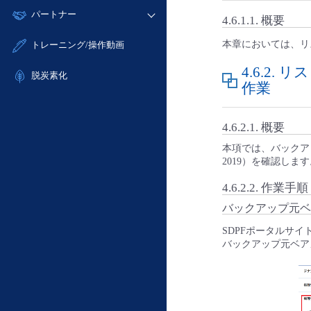
モニタリング/監査
故障/メンテナンス履歴
すべてのメニューを見る
パートナー
- IoT
- 初期設定・確認
4.6.1.1.
概要
サポート
メンテナンス予定
- マルチクラウド利用
- ユーザー機能の管理
販売パートナー向けプログラム
すべてのメニューを見る
本章においては、リ
トレーニング/操作動画
定期メンテナンス
- リモートワーク
- 登録情報の管理
協業パートナー
4.6.2.
リス
- ITインフラストラクチャー
脱炭素化
- APIリファレンス
作業
- その他
■ 基本構築ガイド
4.6.2.1.
概要
- クラウド / サーバー
- Flexible InterConnect
本項では、バックアッ
2019）を確認しま
- Flexible Remote Access
- vUTM2
4.6.2.2.
作業手順
バックアップ元ベ
SDPFポータルサ
バックアップ元ベア