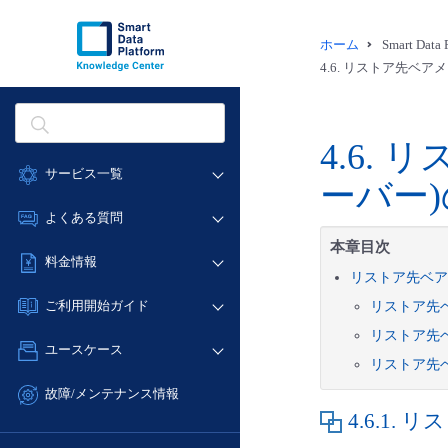
ホーム
Smart Dat
4.6.
リストア先ベアメタル
4.6.
リ
サービス一覧
ーバー)の
データ利活用
よくある質問
クラウド/サーバー
本章目次
データ利活用
料金情報
ネットワーク
リストア先ベアメタ
クラウド/サーバー
料金シミュレーター
IoT
ご利用開始ガイド
リストア先ベ
ネットワーク
データ利活用
モニタリング/監査
リストア先ベ
■ 管理機能
IoT
ユースケース
クラウド/サーバー
サポート
リストア先ベ
- 管理機能
モニタリング/監査
- バックアップ
ネットワーク
管理機能
故障/メンテナンス情報
サポート
- セキュリティ・監査
4.6.1.
リス
■ セットアップガイド
IoT
すべてのメニューを見る
サービス稼働状況
管理機能
- データと分析
- 新規お申し込み方法