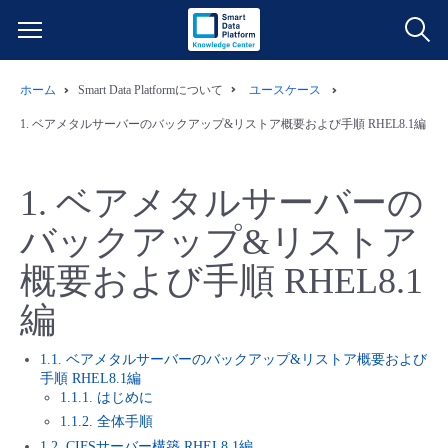
ホーム
Smart Data Platformについて
ユースケース
サービス一覧
1.
ベアメタルサーバーのバックアップ&リストア概要および手順 RHEL8.1編
データ利活用
よくある質問
1.
ベアメタルサーバーの
クラウド/サーバー
データ利活用
料金情報
バックアップ&リストア
概要および手順 RHEL8.1
ネットワーク
クラウド/サーバー
料金シミュレーター
ご利用開始ガイド
編
■ 管理機能
IoT
ネットワーク
データ利活用
ユースケース
1.1. ベアメタルサーバーのバックアップ&リストア概要および
手順 RHEL8.1編
- 管理機能
- バックアップ
モニタリング/監査
IoT
クラウド/サーバー
故障/メンテナンス情報
1.1.1. はじめに
1.1.2. 全体手順
- セキュリティ・監査
サポート
モニタリング/監査
ネットワーク
サービス稼働状況
1.2. CIFSサーバー構築 RHEL8.1編