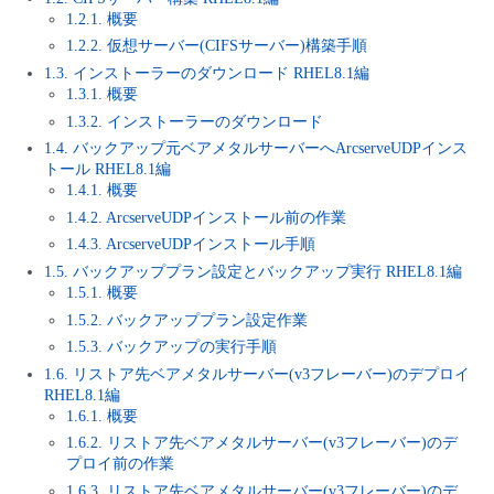
■ セットアップガイド
1.2.1. 概要
1.2.2. 仮想サーバー(CIFSサーバー)構築手順
パートナー
- データと分析
管理機能
サポート
IoT
故障/メンテナンス履歴
- 新規お申し込み方法
1.3. インストーラーのダウンロード RHEL8.1編
1.3.1. 概要
販売パートナー向けプログラム
トレーニング/操作動画
- IoT
1.3.2. インストーラーのダウンロード
すべてのメニューを見る
管理機能
モニタリング/監査
メンテナンス予定
- 初期設定・確認
1.4. バックアップ元ベアメタルサーバーへArcserveUDPインス
協業パートナー
トール RHEL8.1編
脱炭素化
- マルチクラウド利用
すべてのメニューを見る
サポート
定期メンテナンス
1.4.1. 概要
- ユーザー機能の管理
1.4.2. ArcserveUDPインストール前の作業
- リモートワーク
1.4.3. ArcserveUDPインストール手順
すべてのメニューを見る
- 登録情報の管理
1.5. バックアッププラン設定とバックアップ実行 RHEL8.1編
1.5.1. 概要
- ITインフラストラクチャー
- APIリファレンス
1.5.2. バックアッププラン設定作業
1.5.3. バックアップの実行手順
- その他
1.6. リストア先ベアメタルサーバー(v3フレーバー)のデプロイ
RHEL8.1編
■ 基本構築ガイド
1.6.1. 概要
1.6.2. リストア先ベアメタルサーバー(v3フレーバー)のデ
- クラウド / サーバー
プロイ前の作業
1.6.3. リストア先ベアメタルサーバー(v3フレーバー)のデ