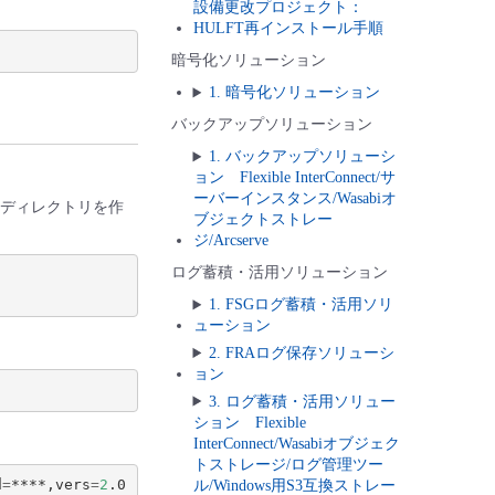
設備更改プロジェクト：
HULFT再インストール手順
暗号化ソリューション
1. 暗号化ソリューション
バックアップソリューション
1. バックアップソリューシ
ョン Flexible InterConnect/サ
ーバーインスタンス/Wasabiオ
るディレクトリを作
ブジェクトストレー
ジ/Arcserve
ログ蓄積・活用ソリューション
1. FSGログ蓄積・活用ソリ
ューション
2. FRAログ保存ソリューシ
ョン
3. ログ蓄積・活用ソリュー
ション Flexible
InterConnect/Wasabiオブジェク
トストレージ/ログ管理ツー
d
=
****,vers
=
2
.0  
0
0
ル/Windows用S3互換ストレー