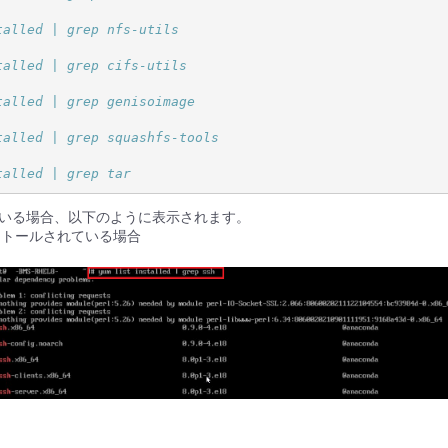
talled | grep nfs-utils
talled | grep cifs-utils
talled | grep genisoimage
talled | grep squashfs-tools
talled | grep tar
いる場合、以下のように表示されます。
ンストールされている場合