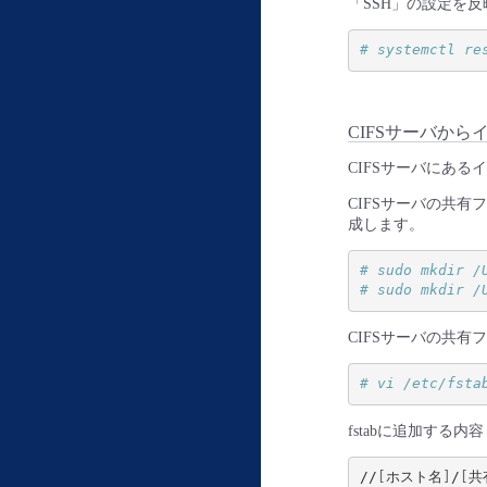
「SSH」の設定を
# systemctl re
CIFSサーバか
CIFSサーバにあ
CIFSサーバの共
成します。
# sudo mkdir /
# sudo mkdir /
CIFSサーバの共有
# vi /etc/fsta
fstabに追加する内容
//
[
ホスト名
]
/
[
共