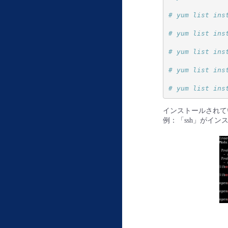
# yum list ins
# yum list ins
# yum list ins
# yum list ins
# yum list ins
インストールされて
例：「ssh」がイ