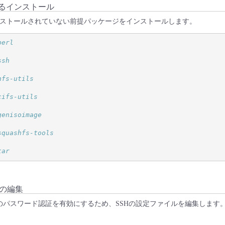
よるインストール
インストールされていない前提パッケージをインストールします。
perl
ssh
nfs-utils
cifs-utils
genisoimage
squashfs-tools
tar
ルの編集
イン時のパスワード認証を有効にするため、SSHの設定ファイルを編集しま