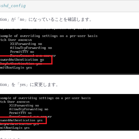
sshd_config
entication」が「no」になっていることを確認します。
ntication」を「yes」に変更します。