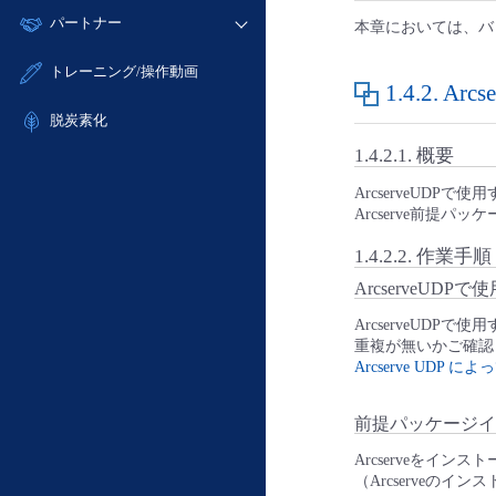
モニタリング/監査
故障/メンテナンス履歴
すべてのメニューを見る
パートナー
- IoT
本章においては、バッ
- 初期設定・確認
サポート
メンテナンス予定
- マルチクラウド利用
- ユーザー機能の管理
販売パートナー向けプログラム
すべてのメニューを見る
トレーニング/操作動画
定期メンテナンス
- リモートワーク
1.4.2.
Arc
- 登録情報の管理
協業パートナー
- ITインフラストラクチャー
脱炭素化
- APIリファレンス
- その他
1.4.2.1.
概要
■ 基本構築ガイド
ArcserveUDP
- クラウド / サーバー
Arcserve前提
- Flexible InterConnect
1.4.2.2.
作業手順
- Flexible Remote Access
ArcserveUD
- vUTM2
ArcserveUD
重複が無いかご確認
Arcserve UDP
前提パッケージイ
Arcserveをイ
（Arcserveのイ