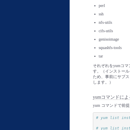
perl
ssh
nfs-utils
cifs-utils
genisoimage
squashfs-tools
tar
それぞれをyumコ
す。（インストール
ため、事前にサブス
します。）
yumコマンドに
yum コマンドで
# yum list ins
# yum list ins