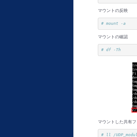
マウントの反映
# mount -a
マウントの確認
# df -Th
マウントした共有フ
# ll /UDP_modu