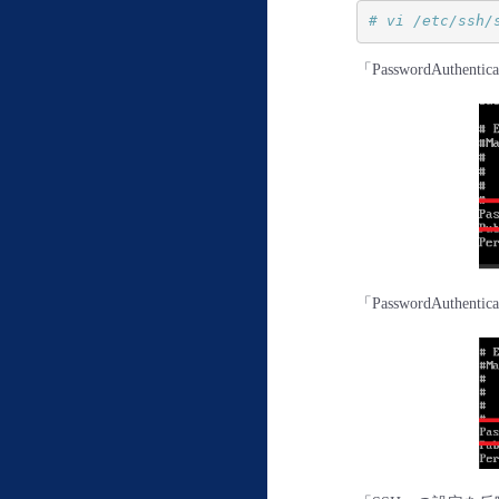
# vi /etc/ssh/
「PasswordAuth
「PasswordAuthe