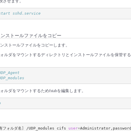
反映させます。
start sshd.service
らインストールファイルをコピー
るインストールファイルをコピーします。
有フォルダをマウントするディレクトリとインストールファイルを保管す
UDP_Agent
UDP_modules
フォルダをマウントするためfstabを編集します。
b
有フォルダ名
]
 /UDP_modules cifs 
user
=
Administrator,passwor