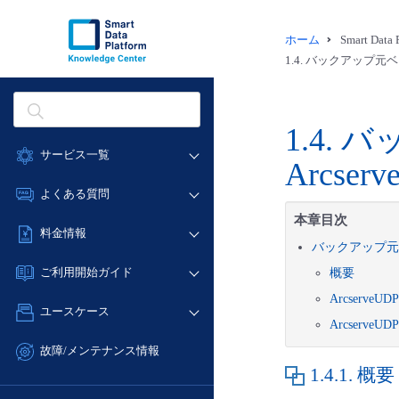
ホーム
Smart Dat
1.4.
バックアップ元ベアメ
1.4.
バ
サービス一覧
Arcse
データ利活用
よくある質問
クラウド/サーバー
本章目次
データ利活用
料金情報
ネットワーク
バックアップ元ベ
クラウド/サーバー
料金シミュレーター
IoT
ご利用開始ガイド
概要
ネットワーク
データ利活用
モニタリング/監査
Arcserv
■ 管理機能
IoT
ユースケース
クラウド/サーバー
サポート
Arcserv
- 管理機能
モニタリング/監査
- バックアップ
ネットワーク
管理機能
故障/メンテナンス情報
サポート
- セキュリティ・監査
1.4.1.
概要
■ セットアップガイド
IoT
すべてのメニューを見る
サービス稼働状況
管理機能
- データと分析
- 新規お申し込み方法