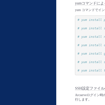
yumコマンドに
yum コマンドで
# yum install 
# yum install 
# yum install 
# yum install 
# yum install 
# yum install 
# yum install 
SSH設定ファイ
Arcserveログ
行します。