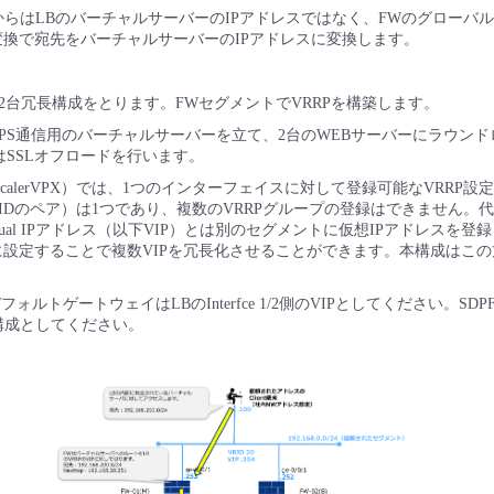
らはLBのバーチャルサーバーのIPアドレスではなく、FWのグローバル
変換で宛先をバーチャルサーバーのIPアドレスに変換します。
て2台冗長構成をとります。FWセグメントでVRRPを構築します。
TTPS通信用のバーチャルサーバーを立て、2台のWEBサーバーにラウン
SはSSLオフロードを行います。
etScalerVPX）では、1つのインターフェイスに対して登録可能なVRRP設
プIDのペア）は1つであり、複数のVRRPグループの登録はできません。代
tual IPアドレス（以下VIP）とは別のセグメントに仮想IPアドレスを
に設定することで複数VIPを冗長化させることができます。本構成はこ
フォルトゲートウェイはLBのInterfce 1/2側のVIPとしてください。S
構成としてください。