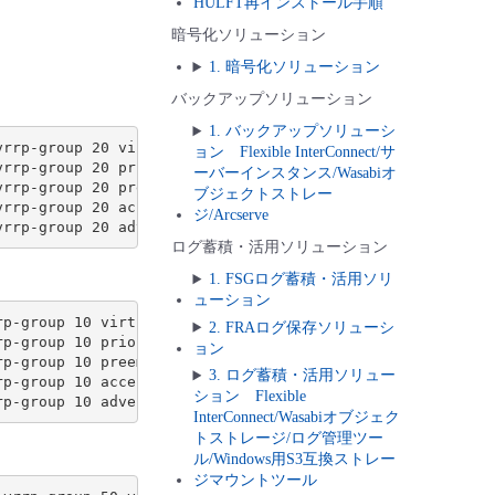
HULFT再インストール手順
暗号化ソリューション
1. 暗号化ソリューション
バックアップソリューション
1. バックアップソリューシ
rrp-group 20 virtual-address 192.168.0.254

ョン Flexible InterConnect/サ
rrp-group 20 priority 110

ーバーインスタンス/Wasabiオ
rrp-group 20 preempt

ブジェクトストレー
rrp-group 20 accept-data

ジ/Arcserve
ログ蓄積・活用ソリューション
1. FSGログ蓄積・活用ソリ
ューション
p-group 10 virtual-address 10.0.10.254

2. FRAログ保存ソリューシ
p-group 10 priority 110

ョン
p-group 10 preempt

3. ログ蓄積・活用ソリュー
p-group 10 accept-data

ション Flexible
InterConnect/Wasabiオブジェク
トストレージ/ログ管理ツー
ル/Windows用S3互換ストレー
ジマウントツール