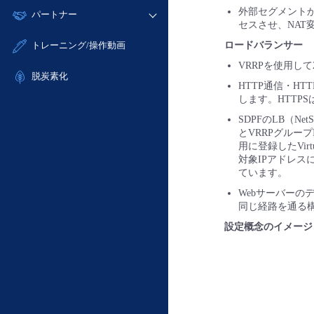
モニタリング/監査
故障/メンテナンス履歴
すべてのメニューを見る
外部セグメントか
パートナー
- IoT
- 初期設定・確認
サポート
セスさせ、NAT
メンテナンス予定
- マルチクラウド利用
- ユーザー機能の管理
販売パートナー向けプログラム
すべてのメニューを見る
トレーニング/操作動画
ロードバランサー
定期メンテナンス
- リモートワーク
- 登録情報の管理
協業パートナー
VRRPを使用し
- ITインフラストラクチャー
脱炭素化
- APIリファレンス
HTTP通信・H
- その他
します。HTTP
■ 基本構築ガイド
SDPFのLB（N
- クラウド / サーバー
とVRRPグルー
用に登録したVir
- Flexible InterConnect
対象IPアドレス
- Flexible Remote Access
ています。
- vUTM2
Webサーバーのデ
同じ経路を通る
設定概念のイメージ