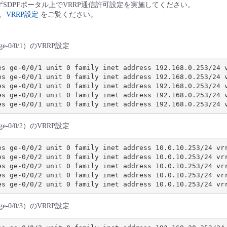
ずSDPFポータル上でVRRP通信許可設定を実施してください。
、
VRRP設定
をご覧ください。
0/0/1）のVRRP設定
es ge-0/0/1 unit 0 family inet address 192.168.0.253/24 v
es ge-0/0/1 unit 0 family inet address 192.168.0.253/24 v
es ge-0/0/1 unit 0 family inet address 192.168.0.253/24 v
es ge-0/0/1 unit 0 family inet address 192.168.0.253/24 v
0/0/2）のVRRP設定
es ge-0/0/2 unit 0 family inet address 10.0.10.253/24 vrr
es ge-0/0/2 unit 0 family inet address 10.0.10.253/24 vrr
es ge-0/0/2 unit 0 family inet address 10.0.10.253/24 vrr
es ge-0/0/2 unit 0 family inet address 10.0.10.253/24 vrr
0/0/3）のVRRP設定