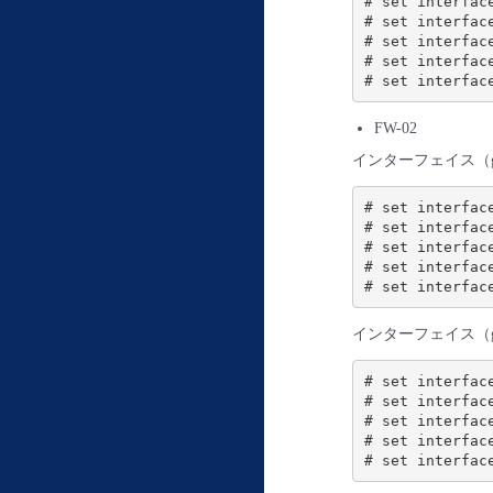
# set interfac
# set interfac
# set interfac
# set interfac
FW-02
インターフェイス（ge-
# set interfac
# set interfac
# set interfac
# set interfac
インターフェイス（ge-
# set interfac
# set interfac
# set interfac
# set interfac