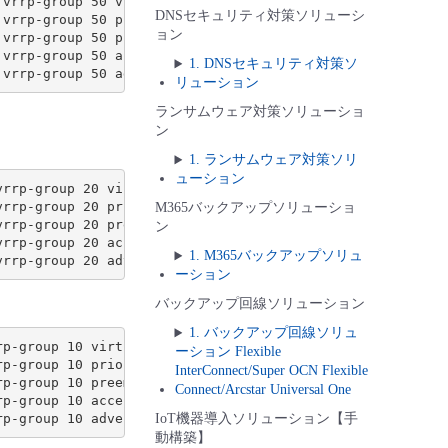
vrrp-group 50 virtual-address 192.168.20.254

DNSセキュリティ対策ソリューシ
vrrp-group 50 priority 110

ョン
vrrp-group 50 preempt

vrrp-group 50 accept-data

1. DNSセキュリティ対策ソ
リューション
ランサムウェア対策ソリューショ
ン
1. ランサムウェア対策ソリ
ューション
rrp-group 20 virtual-address 192.168.0.254

rrp-group 20 priority 90

M365バックアップソリューショ
rrp-group 20 preempt

ン
rrp-group 20 accept-data

1. M365バックアップソリュ
ーション
バックアップ回線ソリューション
1. バックアップ回線ソリュ
p-group 10 virtual-address 10.0.10.254

ーション Flexible
p-group 10 priority 90

InterConnect/Super OCN Flexible
p-group 10 preempt

Connect/Arcstar Universal One
p-group 10 accept-data

IoT機器導入ソリューション【手
動構築】