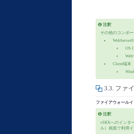
注釈
その他のコンポーネ
WebServer0
OS C
Web
Client端末
Wind
3.3.
ファ
ファイアウォールイ
注釈
vSRXへのインター
ル）画面で利用イ