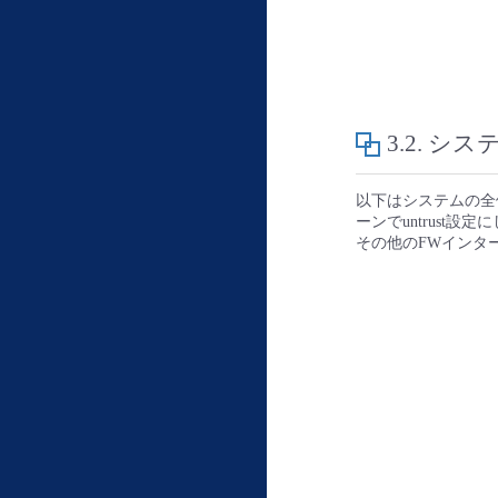
3.2.
シス
以下はシステムの全
ーンでuntrust設
その他のFWインタ