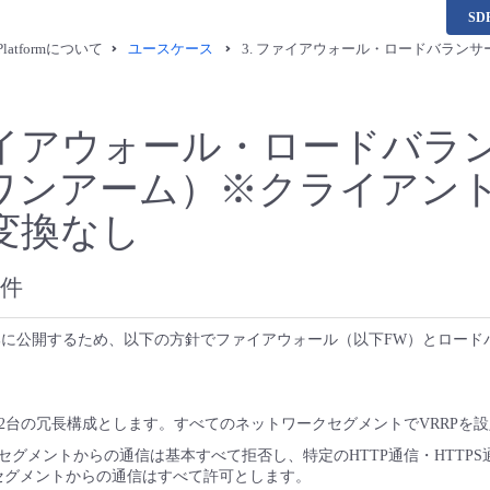
S
a Platformについて
ユースケース
3.
ファイアウォール・ロードバランサ
イアウォール・ロードバラ
ワンアーム）※クライアント
変換なし
件
部に公開するため、以下の方針でファイアウォール（以下FW）とロード
。
て2台の冗長構成とします。すべてのネットワークセグメントでVRRPを
セグメントからの通信は基本すべて拒否し、特定のHTTP通信・HTTP
セグメントからの通信はすべて許可とします。