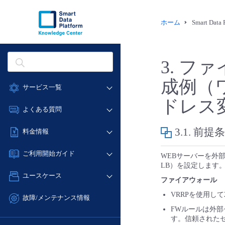
ホーム
Smart Dat
3.
ファ
成例（
サービス一覧
ドレス
データ利活用
よくある質問
クラウド/サーバー
データ利活用
3.1.
前提条
料金情報
ネットワーク
クラウド/サーバー
料金シミュレーター
IoT
ご利用開始ガイド
WEBサーバーを外
ネットワーク
データ利活用
LB）を設定します
モニタリング/監査
■ 管理機能
IoT
ユースケース
クラウド/サーバー
ファイアウォール
サポート
- 管理機能
モニタリング/監査
- バックアップ
VRRPを使用し
ネットワーク
管理機能
故障/メンテナンス情報
サポート
- セキュリティ・監査
■ セットアップガイド
FWルールは外部
IoT
すべてのメニューを見る
サービス稼働状況
管理機能
す。信頼された
- データと分析
- 新規お申し込み方法