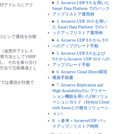
2. Arcserve UDP 9.0 を用いた
IPアドレスにアク
Smart Data Platform でのバック
アップリストア運用例
3. Arcserve UDP 10.0 を用い
た Smart Data Platform でのバ
ックアップリストア運用例
ドロビンで通信を分散
4. Arcserve UDP 8.0 から 9.0
へのアップグレード手順
定（仮想IPアドレス
5. Arcserve UDP 8.0 および
替方法としてVRRP
9.0 からArcserve UDP 10.0 への
登録し、それを振り分け
アップグレード手順
の方法で冗長構成とし
6. Arcserve Cloud Direct環境
構築手順書
DPFでは通信が往復で
7. Arcserve Replication and
High Availabilityのレプリケー
ション機能を用いたDRソリュ
ーションガイド（Hybrid Cloud
with Azureとの複合ソリューシ
ョン）
8. ＜参考＞ArcserveUDP バッ
クアップ／リストア時間