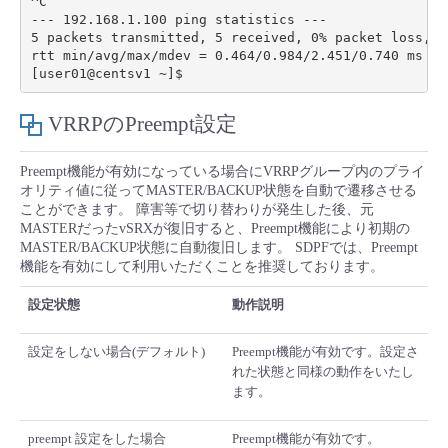
^C

--- 192.168.1.100 ping statistics ---

5 packets transmitted, 5 received, 0% packet loss, ti
rtt min/avg/max/mdev = 0.464/0.984/2.451/0.740 ms

VRRPのPreempt設定
Preempt機能が有効になっている場合にVRRPグループ内のプライ
オリティ値に従ってMASTER/BACKUP状態を自動で遷移させる
ことができます。 障害等で切り替わりが発生した後、元
MASTERだったvSRXが復旧すると、Preempt機能により初期の
MASTER/BACKUP状態に自動復旧します。 SDPFでは、Preempt
機能を有効にして利用いただくことを推奨しております。
設定状態
動作説明
設定をしない場合(デフォルト)
Preempt機能が有効です。設定さ
れた状態と同様の動作をいたし
ます。
preempt 設定をした場合
Preempt機能が有効です。