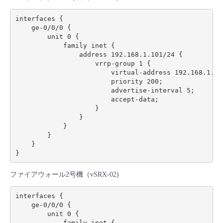
interfaces {

    ge-0/0/0 {

        unit 0 {

            family inet {

                address 192.168.1.101/24 {

                    vrrp-group 1 {

                        virtual-address 192.168.1.100
                        priority 200;

                        advertise-interval 5;

                        accept-data;

                    }

                }

            }

        }

    }

ファイアウォール2号機（vSRX-02)
interfaces {

    ge-0/0/0 {

        unit 0 {

            family inet {
