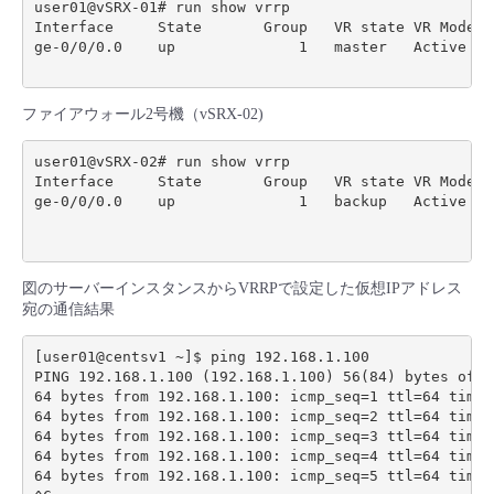
user01@vSRX-01# run show vrrp

Interface     State       Group   VR state VR Mode  
ge-0/0/0.0    up              1   master   Active   
ファイアウォール2号機（vSRX-02)
user01@vSRX-02# run show vrrp

Interface     State       Group   VR state VR Mode  
ge-0/0/0.0    up              1   backup   Active   
                                                    
図のサーバーインスタンスからVRRPで設定した仮想IPアドレス
宛の通信結果
[user01@centsv1 ~]$ ping 192.168.1.100

PING 192.168.1.100 (192.168.1.100) 56(84) bytes of da
64 bytes from 192.168.1.100: icmp_seq=1 ttl=64 time=2
64 bytes from 192.168.1.100: icmp_seq=2 ttl=64 time=0
64 bytes from 192.168.1.100: icmp_seq=3 ttl=64 time=0
64 bytes from 192.168.1.100: icmp_seq=4 ttl=64 time=0
64 bytes from 192.168.1.100: icmp_seq=5 ttl=64 time=0