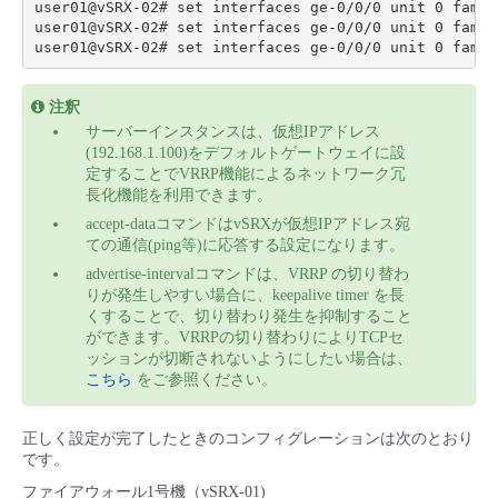
user01@vSRX-02# set interfaces ge-0/0/0 unit 0 famil
user01@vSRX-02# set interfaces ge-0/0/0 unit 0 famil
注釈
サーバーインスタンスは、仮想IPアドレス
(192.168.1.100)をデフォルトゲートウェイに設
定することでVRRP機能によるネットワーク冗
長化機能を利用できます。
accept-dataコマンドはvSRXが仮想IPアドレス宛
ての通信(ping等)に応答する設定になります。
advertise-intervalコマンドは、VRRP の切り替わ
りが発生しやすい場合に、keepalive timer を長
くすることで、切り替わり発生を抑制すること
ができます。VRRPの切り替わりによりTCPセ
ッションが切断されないようにしたい場合は、
こちら
をご参照ください。
正しく設定が完了したときのコンフィグレーションは次のとおり
です。
ファイアウォール1号機（vSRX-01)