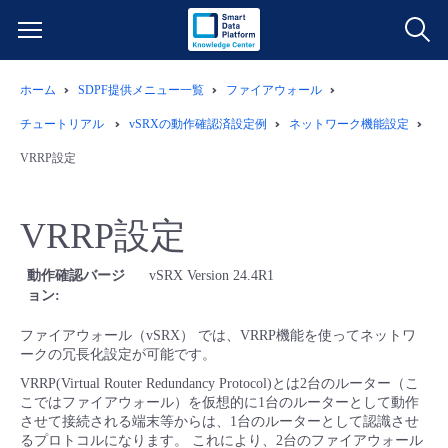
ホーム
SDPF提供メニュー一覧
ファイアウォール
サービス一覧
チュートリアル
vSRXの動作確認済設定例
ネットワーク機能設定
データ利活用
VRRP設定
よくある質問
クラウド/サーバー
データ利活用
料金情報
VRRP設定
ネットワーク
クラウド/サーバー
料金シミュレーター
ご利用開始ガイド
動作確認バージ
vSRX Version 24.4R1
ョン
■ 管理機能
IoT
ネットワーク
データ利活用
ユースケース
ファイアウォール（vSRX） では、VRRP機能を使ってネットワ
ークの冗長化設定が可能です。
- 管理機能
VRRP(Virtual Router Redundancy Protocol)とは2台のルーター（こ
- バックアップ
モニタリング/監査
IoT
クラウド/サーバー
故障/メンテナンス情報
こではファイアウォール）を仮想的に1台のルーターとして動作
させて接続される端末等からは、1台のルーターとして認識させ
- セキュリティ・監査
るプロトコルになります。 これにより、2台のファイアウォール
サポート
モニタリング/監査
ネットワーク
サービス稼働状況