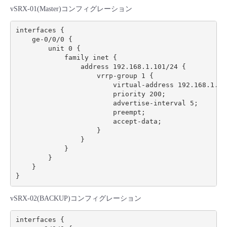
vSRX-01(Master)コンフィグレーション
interfaces {

    ge-0/0/0 {

        unit 0 {

            family inet {

                address 192.168.1.101/24 {

                    vrrp-group 1 {

                        virtual-address 192.168.1.100
                        priority 200;

                        advertise-interval 5;

                        preempt;

                        accept-data;

                    }

                }

            }

        }

    }

vSRX-02(BACKUP)コンフィグレーション
interfaces {
