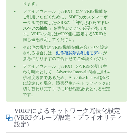
ります。
- Flexible InterConnect
ファイアウォール（vSRX） にてVRRP機能を
ご利用いただくために、SDPFのカスタマーポ
ータルで作成したvSRXの「
許可されたアドレ
- Flexible Remote Access
スペアの編集
」を実施いただく必要がありま
す。VRIDの欄にはvSRX側に設定するVRIDと
同じ値を設定してください。
- vUTM2
その他の機能とVRRP機能を組み合わせて設定
される場合には、
動作確認済み利用モデル
が
参考になりますので合わせてご確認ください。
ファイアウォール（vSRX） のVRRPの切り替
わり時間として、Advertise Interval×3回に加え4
秒程度必要であるため、Advertise Intervalを5秒
に設定した場合、障害発生からトラフィックの
切り替わり完了までに19秒程度必要となる想定
です。
VRRPによるネットワーク冗長化設定
(VRRPグループ設定・プライオリティ
設定)