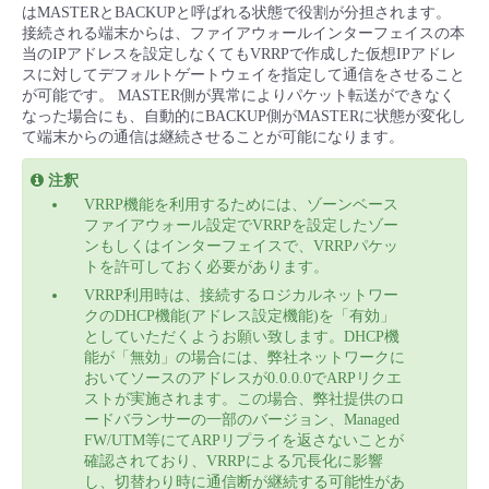
■ セットアップガイド
はMASTERとBACKUPと呼ばれる状態で役割が分担されます。
接続される端末からは、ファイアウォールインターフェイスの本
パートナー
- データと分析
当のIPアドレスを設定しなくてもVRRPで作成した仮想IPアドレ
管理機能
サポート
IoT
故障/メンテナンス履歴
- 新規お申し込み方法
スに対してデフォルトゲートウェイを指定して通信をさせること
が可能です。 MASTER側が異常によりパケット転送ができなく
販売パートナー向けプログラム
トレーニング/操作動画
- IoT
なった場合にも、自動的にBACKUP側がMASTERに状態が変化し
すべてのメニューを見る
管理機能
モニタリング/監査
メンテナンス予定
- 初期設定・確認
て端末からの通信は継続させることが可能になります。
協業パートナー
脱炭素化
- マルチクラウド利用
注釈
すべてのメニューを見る
サポート
定期メンテナンス
- ユーザー機能の管理
VRRP機能を利用するためには、ゾーンベース
ファイアウォール設定でVRRPを設定したゾー
- リモートワーク
ンもしくはインターフェイスで、VRRPパケッ
すべてのメニューを見る
- 登録情報の管理
トを許可しておく必要があります。
VRRP利用時は、接続するロジカルネットワー
- ITインフラストラクチャー
- APIリファレンス
クのDHCP機能(アドレス設定機能)を「有効」
としていただくようお願い致します。DHCP機
能が「無効」の場合には、弊社ネットワークに
- その他
おいてソースのアドレスが0.0.0.0でARPリクエ
■ 基本構築ガイド
ストが実施されます。この場合、弊社提供のロ
ードバランサーの一部のバージョン、Managed
FW/UTM等にてARPリプライを返さないことが
- クラウド / サーバー
確認されており、VRRPによる冗長化に影響
し、切替わり時に通信断が継続する可能性があ