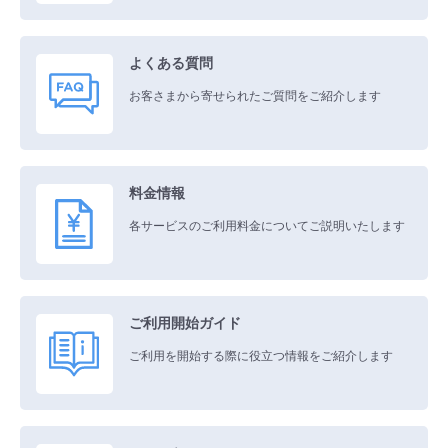
■ セットアップガイド
SDPFの各サービスの機能や特徴、チュートリアルについてサービ
パートナー
ス毎に紹介します
- データと分析
管理機能
サポート
IoT
故障/メンテナンス履歴
よくある質問
- 新規お申し込み方法
データ利活用
クラウド/サーバー
販売パートナー向けプログラム
お客さまから寄せられたご質問をご紹介します
トレーニング/操作動画
- IoT
すべてのメニューを見る
管理機能
モニタリング/監査
メンテナンス予定
- 初期設定・確認
ネットワーク
IoT
協業パートナー
お客さまから寄せられたご質問をご紹介します
脱炭素化
- マルチクラウド利用
すべてのメニューを見る
サポート
定期メンテナンス
- ユーザー機能の管理
料金情報
モニタリング/監査
サポート
データ利活用
クラウド/サーバー
- リモートワーク
各サービスのご利用料金についてご説明いたします
すべてのメニューを見る
- 登録情報の管理
管理機能
ネットワーク
IoT
- ITインフラストラクチャー
料金シミュレーター
- APIリファレンス
すべてのメニューを見る
モニタリング/監査
サポート
ご利用開始ガイド
- その他
各種サービスの組み合わせた場合の料金シミュレーションが確認できま
す。
ご利用を開始する際に役立つ情報をご紹介します
管理機能
■ 基本構築ガイド
料金シミュレーター
すべてのメニューを見る
管理機能
- クラウド / サーバー