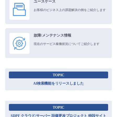
料金情報
ユースケース
Smart Data Platform(以下SDPF)の管理機能に関する仕様についてご案内し
- Flexible InterConnect
ます。
各サービスのご利用料金を掲載しております
お客様のビジネス上の課題解決の例をご紹介します
管理機能
- Flexible Remote Access
データ利活用
クラウド/サーバー
ビジネスにおける課題解決のための、システム構築や業務の仕組
み改善などの事例をご紹介します
セットアップガイド
故障/メンテナンス情報
ネットワーク
IoT
- vUTM2
バックアップ
セキュリティ・監査
現在のサービス稼働状況についてご紹介します
ご利用を開始される際に必要な設定方法や管理機能のご利用方法をご紹
モニタリング/監査
サポート
介いたします
データと分析
IoT
現在の各サービスの稼働状況をご紹介いたします
新規お申し込み方法
初期設定・確認
すべてのメニューを見る
マルチクラウド利用
リモートワーク
サービス稼働状況
故障/メンテナンス履歴
TOPIC
ユーザー機能の管理
登録情報の管理
ITインフラストラクチャー
その他
AI検索機能をリリースしました
メンテナンス予定
定期メンテナンス
APIリファレンス
基本構築ガイド
TOPIC
サービスをご利用するにあたって基本的な構築方法や構築例をご紹介い
SDPF クラウド/サーバー 設備更改プロジェクト 特設サイト