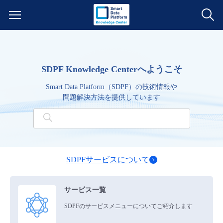
サービス一覧
SDPF Knowledge Centerへようこそ
データ利活用
よくある質問
Smart Data Platform（SDPF）の技術情報や
問題解決方法を提供しています
クラウド/サーバー
データ利活用
料金情報
ネットワーク
クラウド/サーバー
料金シミュレーター
ご利用開始ガイド
SDPFサービスについて
■ 管理機能
IoT
ネットワーク
データ利活用
ユースケース
サービス一覧
- 管理機能
- バックアップ
モニタリング/監査
IoT
クラウド/サーバー
故障/メンテナンス情報
SDPFのサービスメニューについてご紹介します
- セキュリティ・監査
サポート
モニタリング/監査
ネットワーク
サービス稼働状況