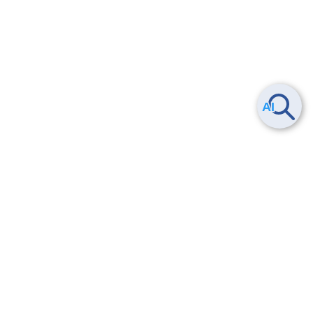
Smart Data Platform につい
ヘルプ
て
よくある質問
特長
お問い合わせ
サービス一覧
トレーニング/操作動画
ユースケース
導入事例
法的情報・信頼性