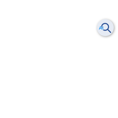
ヘルプ
よくある質問
お問い合わせ
トレーニング/操作動画
法的情報・信頼性
サービス利用規約・SLA