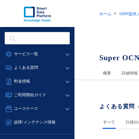
ホーム
SDPF提
サービス一覧
Super OCN 
データ利活用
よくある質問
概要
詳細情報
クラウド/サーバー
データ利活用
料金情報
ネットワーク
クラウド/サーバー
料金シミュレーター
IoT
ご利用開始ガイド
ネットワーク
データ利活用
モニタリング/監査
よくある質問
■ 管理機能
IoT
ユースケース
クラウド/サーバー
サポート
- 管理機能
モニタリング/監査
- バックアップ
ネットワーク
管理機能
すべて
仕様(0)
故障/メンテナンス情報
サポート
- セキュリティ・監査
■ セットアップガイド
IoT
すべてのメニューを見る
サービス稼働状況
管理機能
- データと分析
- 新規お申し込み方法