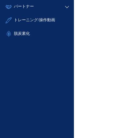
モニタリング/監査
故障/メンテナンス履歴
すべてのメニューを見る
パートナー
- IoT
- 初期設定・確認
サポート
メンテナンス予定
- マルチクラウド利用
- ユーザー機能の管理
販売パートナー向けプログラム
すべてのメニューを見る
トレーニング/操作動画
定期メンテナンス
- リモートワーク
- 登録情報の管理
協業パートナー
- ITインフラストラクチャー
脱炭素化
- APIリファレンス
- その他
■ 基本構築ガイド
- クラウド / サーバー
- Flexible InterConnect
- Flexible Remote Access
- vUTM2