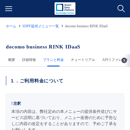
ホーム
SDPF提供メニュー一覧
docomo business RINK IDaaS
サービス一覧
データ利活用
docomo business RINK IDaaS
よくある質問
概要
詳細情報
プランと料金
チュートリアル
APIリファレンス
クラウド/サーバー
データ利活用
料金情報
ネットワーク
クラウド/サーバー
料金シミュレーター
ご利用開始ガイド
１．ご利用料金について
■ 管理機能
IoT
ネットワーク
データ利活用
ユースケース
! 注釈
- 管理機能
本項の内容は、弊社定めの本メニューの提供条件並びにサ
- バックアップ
モニタリング/監査
IoT
クラウド/サーバー
故障/メンテナンス情報
ービス説明に基づいており、メニュー改善のために予告な
しに内容の改定をすることがありますので、予めご了承を
- セキュリティ・監査
サポート
モニタリング/監査
ネットワーク
サービス稼働状況
お願いします。