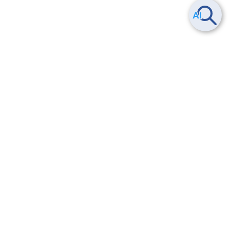
Smart Data Platform につい
ヘルプ
て
よくある質問
特長
お問い合わせ
サービス一覧
トレーニング/操作動画
ユースケース
導入事例
法的情報・信頼性
料金情報
サービス利用規約・SLA
お知らせ
セキュリティ&コンプライア
ンス
パートナー