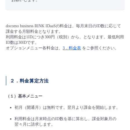
■ セットアップガイド
パートナー
- データと分析
管理機能
サポート
IoT
故障/メンテナンス履歴
- 新規お申し込み方法
docomo business RINK IDaaSの料金は、毎月末日のID数に応じて
販売パートナー向けプログラム
トレーニング/操作動画
- IoT
課金する月額料金となります。
すべてのメニューを見る
管理機能
モニタリング/監査
メンテナンス予定
- 初期設定・確認
利用料金は1IDにつき300円（税別）から、となります。最低利用
ID数は30IDです。
協業パートナー
脱炭素化
- マルチクラウド利用
オプションメニュー各料金は、
3．料金表
をご参照ください。
すべてのメニューを見る
サポート
定期メンテナンス
- ユーザー機能の管理
- リモートワーク
すべてのメニューを見る
- 登録情報の管理
- ITインフラストラクチャー
２．料金算定方法
- APIリファレンス
- その他
（１）基本メニュー
■ 基本構築ガイド
初月（開通月）は無料です。翌月より課金を開始します。
利用料金は月末時点のID数を基に算出し、課金対象月の
- クラウド / サーバー
翌々月に請求します。