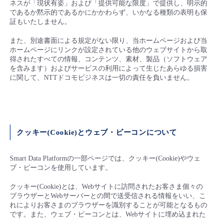
ネスが「現状有姿」および「提供可能な限度」で提供し、明示的
■ セットアップガイド
であるか黙示的であるかにかかわらず、いかなる種類の表明も保
パートナー
証もいたしません。
- データと分析
管理機能
サポート
IoT
故障/メンテナンス履歴
- 新規お申し込み方法
また、別途書面による規定がない限り、当ホームページおよび当
販売パートナー向けプログラム
トレーニング/操作動画
ホームページにリンクが設定されている他のウェブサイトから取
- IoT
すべてのメニューを見る
管理機能
モニタリング/監査
メンテナンス予定
- 初期設定・確認
得されたすべての情報、コンテンツ、素材、製品（ソフトウェア
を含みます）およびサービスの利用によって生じたあらゆる損害
協業パートナー
脱炭素化
に関して、NTTドコモビジネスは一切の責任を負いません。
- マルチクラウド利用
すべてのメニューを見る
サポート
定期メンテナンス
- ユーザー機能の管理
- リモートワーク
すべてのメニューを見る
- 登録情報の管理
クッキー(Cookie)とウェブ・ビーコンについて
- ITインフラストラクチャー
- APIリファレンス
Smart Data Platformの一部ページでは、クッキー(Cookie)やウェ
- その他
ブ・ビーコンを使用しています。
■ 基本構築ガイド
クッキー(Cookie)とは、Webサイトに訪問されたお客さま個々の
ブラウザーとWebサーバーとの間で送受信される情報をいい、こ
- クラウド / サーバー
れによりお客さまのブラウザーを識別することが可能となるもの
です。また、ウェブ・ビーコンとは、Webサイトに埋め込まれた