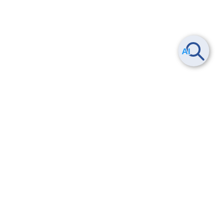
Smart Data Platform につい
ヘルプ
て
よくある質問
特長
お問い合わせ
サービス一覧
トレーニング/操作動画
ユースケース
導入事例
法的情報・信頼性
料金情報
サービス利用規約・SLA