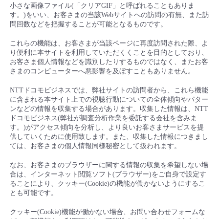
小さな画像ファイル(「クリアGIF」と呼ばれることもありま
- Flexible InterConnect
す。)をいい、お客さまの当該Webサイトへの訪問の有無、また訪
問回数などを把握することが可能となるものです。
- Flexible Remote Access
これらの機能は、お客さまが当該ページに再度訪問された際、よ
り便利に本サイトを利用していただくくことを目的としており、
お客さま個人情報などを識別したりするものではなく、またお客
- vUTM2
さまのコンピューターへ悪影響を及ぼすこともありません。
NTTドコモビジネスでは、弊社サイトの訪問者から、これら機能
に含まれる本サイト上での視聴行動についての全体傾向やパター
ンなどの情報を収集する場合があります。収集した情報は、NTT
ドコモビジネス(弊社が調査分析作業を委託する会社を含みま
す。)がアクセス傾向を分析し、より良いお客さまサービスを提
供していくために使用致します。また、収集した情報につきまし
ては、お客さまの個人情報同様秘密として扱われます。
なお、お客さまのブラウザーに関する情報の収集を希望しない場
合は、インターネット閲覧ソフト(ブラウザー)をご自身で設定す
ることにより、クッキー(Cookie)の機能が働かないようにするこ
とも可能です。
クッキー(Cookie)機能が働かない場合、お問い合わせフォームな