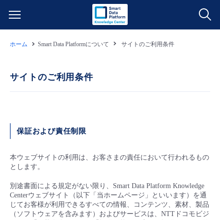
ホーム
Smart Data Platformについて
サイトのご利用条件
サービス一覧
データ利活用
サイトのご利用条件
よくある質問
クラウド/サーバー
データ利活用
料金情報
保証および責任制限
ネットワーク
クラウド/サーバー
料金シミュレーター
ご利用開始ガイド
本ウェブサイトの利用は、お客さまの責任において行われるもの
■ 管理機能
IoT
ネットワーク
データ利活用
ユースケース
とします。
別途書面による規定がない限り、Smart Data Platform Knowledge
- 管理機能
- バックアップ
モニタリング/監査
IoT
クラウド/サーバー
故障/メンテナンス情報
Centerウェブサイト（以下「当ホームページ」といいます）を通
じてお客様が利用できるすべての情報、コンテンツ、素材、製品
（ソフトウェアを含みます）およびサービスは、NTTドコモビジ
- セキュリティ・監査
サポート
モニタリング/監査
ネットワーク
サービス稼働状況