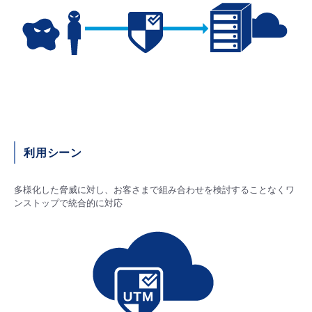
■ セットアップガイド
パートナー
- データと分析
管理機能
サポート
IoT
故障/メンテナンス履歴
- 新規お申し込み方法
販売パートナー向けプログラム
トレーニング/操作動画
- IoT
すべてのメニューを見る
管理機能
モニタリング/監査
メンテナンス予定
- 初期設定・確認
協業パートナー
脱炭素化
- マルチクラウド利用
すべてのメニューを見る
サポート
定期メンテナンス
- ユーザー機能の管理
- リモートワーク
利用シーン
すべてのメニューを見る
- 登録情報の管理
多様化した脅威に対し、お客さまで組み合わせを検討することなくワ
- ITインフラストラクチャー
- APIリファレンス
ンストップで統合的に対応
- その他
■ 基本構築ガイド
- クラウド / サーバー