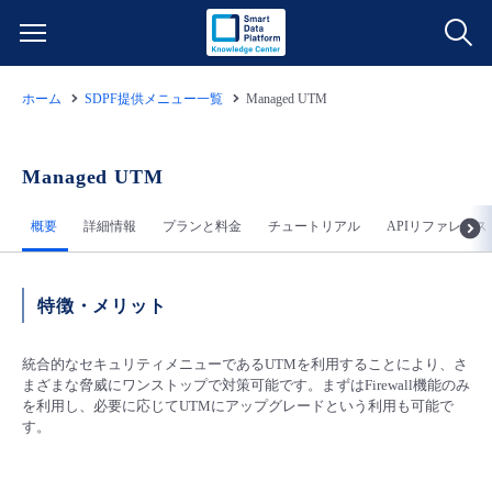
ホーム
SDPF提供メニュー一覧
Managed UTM
サービス一覧
データ利活用
Managed UTM
よくある質問
概要
詳細情報
プランと料金
チュートリアル
APIリファレンス
クラウド/サーバー
データ利活用
料金情報
ネットワーク
クラウド/サーバー
料金シミュレーター
ご利用開始ガイド
特徴・メリット
■ 管理機能
IoT
ネットワーク
データ利活用
統合的なセキュリティメニューであるUTMを利用することにより、さ
ユースケース
まざまな脅威にワンストップで対策可能です。まずはFirewall機能のみ
を利用し、必要に応じてUTMにアップグレードという利用も可能で
- 管理機能
- バックアップ
モニタリング/監査
IoT
クラウド/サーバー
す。
故障/メンテナンス情報
- セキュリティ・監査
サポート
モニタリング/監査
ネットワーク
サービス稼働状況