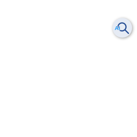
Smart Data Platform につい
ヘルプ
て
よくある質問
特長
お問い合わせ
サービス一覧
トレーニング/操作動画
ユースケース
導入事例
法的情報・信頼性
料金情報
サービス利用規約・SLA