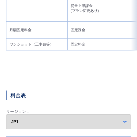
従量上限課金
- Flexible InterConnect
(プラン変更あり)
- Flexible Remote Access
月額固定料金
固定課金
- vUTM2
ワンショット（工事費等）
固定料金
料金表
リージョン：