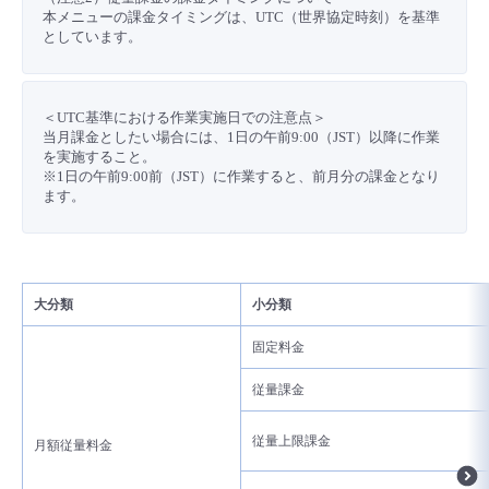
■ セットアップガイド
本メニューの課金タイミングは、UTC（世界協定時刻）を基準
としています。
パートナー
- データと分析
管理機能
サポート
IoT
故障/メンテナンス履歴
- 新規お申し込み方法
販売パートナー向けプログラム
トレーニング/操作動画
- IoT
＜UTC基準における作業実施日での注意点＞
すべてのメニューを見る
管理機能
モニタリング/監査
メンテナンス予定
- 初期設定・確認
当月課金としたい場合には、1日の午前9:00（JST）以降に作業
を実施すること。
協業パートナー
脱炭素化
- マルチクラウド利用
※1日の午前9:00前（JST）に作業すると、前月分の課金となり
すべてのメニューを見る
サポート
定期メンテナンス
- ユーザー機能の管理
ます。
- リモートワーク
すべてのメニューを見る
- 登録情報の管理
- ITインフラストラクチャー
大分類
小分類
- APIリファレンス
固定料金
- その他
従量課金
■ 基本構築ガイド
従量上限課金
月額従量料金
- クラウド / サーバー