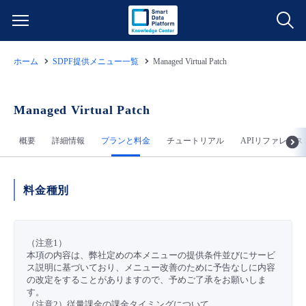
ホーム
SDPF提供メニュー一覧
Managed Virtual Patch
サービス一覧
データ利活用
Managed Virtual Patch
よくある質問
概要
詳細情報
プランと料金
チュートリアル
APIリファレンス
クラウド/サーバー
データ利活用
料金情報
ネットワーク
クラウド/サーバー
料金シミュレーター
ご利用開始ガイド
料金種別
■ 管理機能
IoT
ネットワーク
データ利活用
ユースケース
（注意1）
本項の内容は、弊社定めの本メニューの提供条件並びにサービ
- 管理機能
- バックアップ
モニタリング/監査
IoT
クラウド/サーバー
故障/メンテナンス情報
ス説明に基づいており、メニュー改善のために予告なしに内容
の改定をすることがありますので、予めご了承をお願いしま
す。
- セキュリティ・監査
サポート
モニタリング/監査
ネットワーク
サービス稼働状況
（注意2）従量課金の課金タイミングについて