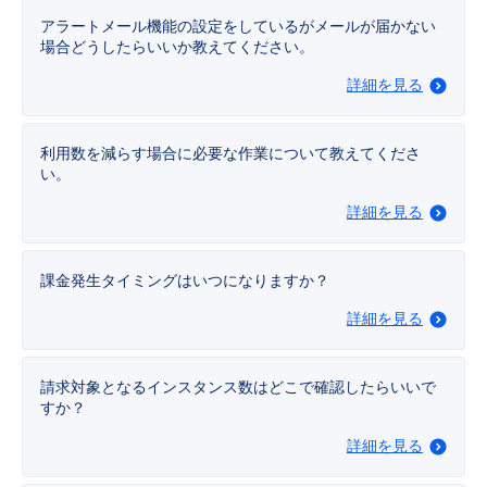
■ セットアップガイド
アラートメール機能の設定をしているがメールが届かない
パートナー
場合どうしたらいいか教えてください。
- データと分析
管理機能
サポート
IoT
故障/メンテナンス履歴
- 新規お申し込み方法
詳細を見る
販売パートナー向けプログラム
トレーニング/操作動画
- IoT
すべてのメニューを見る
管理機能
モニタリング/監査
メンテナンス予定
- 初期設定・確認
利用数を減らす場合に必要な作業について教えてくださ
協業パートナー
脱炭素化
い。
- マルチクラウド利用
すべてのメニューを見る
サポート
定期メンテナンス
- ユーザー機能の管理
詳細を見る
- リモートワーク
すべてのメニューを見る
- 登録情報の管理
課金発生タイミングはいつになりますか？
- ITインフラストラクチャー
- APIリファレンス
詳細を見る
- その他
請求対象となるインスタンス数はどこで確認したらいいで
■ 基本構築ガイド
すか？
詳細を見る
- クラウド / サーバー