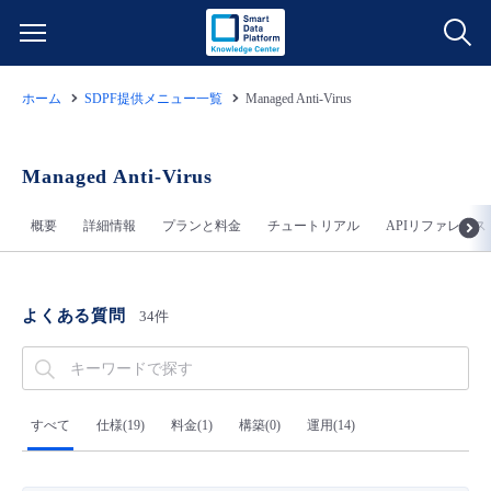
ホーム
SDPF提供メニュー一覧
Managed Anti-Virus
サービス一覧
データ利活用
Managed Anti-Virus
よくある質問
概要
詳細情報
プランと料金
チュートリアル
APIリファレンス
クラウド/サーバー
データ利活用
料金情報
ネットワーク
クラウド/サーバー
料金シミュレーター
ご利用開始ガイド
よくある質問
34件
■ 管理機能
IoT
ネットワーク
データ利活用
ユースケース
- 管理機能
- バックアップ
モニタリング/監査
IoT
クラウド/サーバー
すべて
仕様(19)
料金(1)
構築(0)
運用(14)
故障/メンテナンス情報
- セキュリティ・監査
サポート
モニタリング/監査
ネットワーク
サービス稼働状況