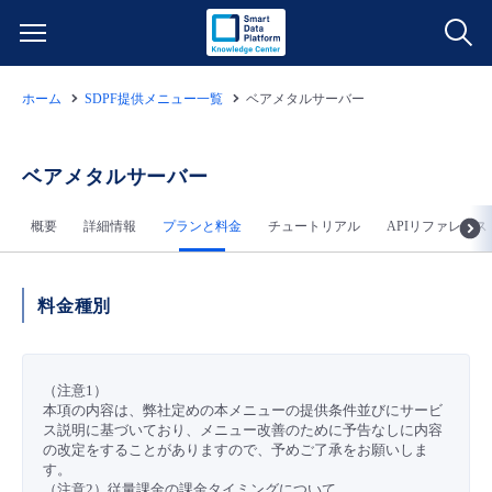
ホーム
SDPF提供メニュー一覧
ベアメタルサーバー
サービス一覧
データ利活用
ベアメタルサーバー
よくある質問
概要
詳細情報
プランと料金
チュートリアル
APIリファレンス
クラウド/サーバー
データ利活用
料金情報
ネットワーク
クラウド/サーバー
料金シミュレーター
ご利用開始ガイド
料金種別
■ 管理機能
IoT
ネットワーク
データ利活用
ユースケース
（注意1）
本項の内容は、弊社定めの本メニューの提供条件並びにサービ
- 管理機能
- バックアップ
モニタリング/監査
IoT
クラウド/サーバー
故障/メンテナンス情報
ス説明に基づいており、メニュー改善のために予告なしに内容
の改定をすることがありますので、予めご了承をお願いしま
す。
- セキュリティ・監査
サポート
モニタリング/監査
ネットワーク
サービス稼働状況
（注意2）従量課金の課金タイミングについて