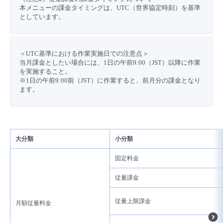
■ セットアップガイド
本メニューの課金タイミングは、UTC（世界協定時刻）を基準
としています。
パートナー
- データと分析
管理機能
サポート
IoT
故障/メンテナンス履歴
- 新規お申し込み方法
販売パートナー向けプログラム
トレーニング/操作動画
- IoT
＜UTC基準における作業実施日での注意点＞
すべてのメニューを見る
管理機能
モニタリング/監査
メンテナンス予定
- 初期設定・確認
当月課金としたい場合には、1日の午前9:00（JST）以降に作業
を実施すること。
協業パートナー
脱炭素化
- マルチクラウド利用
※1日の午前9:00前（JST）に作業すると、前月分の課金となり
すべてのメニューを見る
サポート
定期メンテナンス
- ユーザー機能の管理
ます。
- リモートワーク
すべてのメニューを見る
- 登録情報の管理
- ITインフラストラクチャー
大分類
小分類
- APIリファレンス
固定料金
- その他
従量課金
■ 基本構築ガイド
従量上限課金
月額従量料金
- クラウド / サーバー