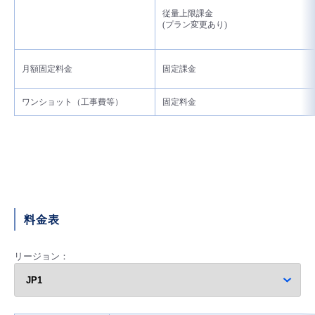
従量上限課金
- Flexible InterConnect
(プラン変更あり)
- Flexible Remote Access
月額固定料金
固定課金
- vUTM2
ワンショット（工事費等）
固定料金
料金表
リージョン：