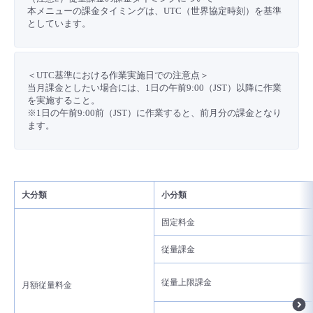
■ セットアップガイド
本メニューの課金タイミングは、UTC（世界協定時刻）を基準
としています。
パートナー
- データと分析
管理機能
サポート
IoT
故障/メンテナンス履歴
- 新規お申し込み方法
販売パートナー向けプログラム
トレーニング/操作動画
- IoT
＜UTC基準における作業実施日での注意点＞
すべてのメニューを見る
管理機能
モニタリング/監査
メンテナンス予定
- 初期設定・確認
当月課金としたい場合には、1日の午前9:00（JST）以降に作業
を実施すること。
協業パートナー
脱炭素化
- マルチクラウド利用
※1日の午前9:00前（JST）に作業すると、前月分の課金となり
すべてのメニューを見る
サポート
定期メンテナンス
- ユーザー機能の管理
ます。
- リモートワーク
すべてのメニューを見る
- 登録情報の管理
- ITインフラストラクチャー
大分類
小分類
- APIリファレンス
固定料金
- その他
従量課金
■ 基本構築ガイド
従量上限課金
月額従量料金
- クラウド / サーバー