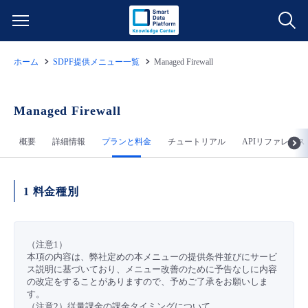
ホーム
SDPF提供メニュー一覧
Managed Firewall
サービス一覧
データ利活用
Managed Firewall
よくある質問
概要
詳細情報
プランと料金
チュートリアル
APIリファレンス
クラウド/サーバー
データ利活用
料金情報
ネットワーク
クラウド/サーバー
料金シミュレーター
ご利用開始ガイド
1 料金種別
■ 管理機能
IoT
ネットワーク
データ利活用
ユースケース
（注意1）
本項の内容は、弊社定めの本メニューの提供条件並びにサービ
- 管理機能
- バックアップ
モニタリング/監査
IoT
クラウド/サーバー
故障/メンテナンス情報
ス説明に基づいており、メニュー改善のために予告なしに内容
の改定をすることがありますので、予めご了承をお願いしま
す。
- セキュリティ・監査
サポート
モニタリング/監査
ネットワーク
サービス稼働状況
（注意2）従量課金の課金タイミングについて