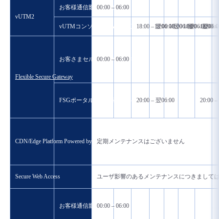
お客様通信影響の場合
00:00 – 06:00
vUTM2
vUTMコンソール、API閲覧操作等への影響ありの場合
18:00 – 翌06:00
18:00 – 翌06:00
18:00 – 翌06:00
18:00 – 翌06:0
18:00 –
お客さまセルに影響がある場合
00:00 – 06:00
Flexible Secure Gateway
FSGポータル閲覧・SO処理への影響の場合
20:00 – 翌06:00
20:00 –
CDN/Edge Platform Powered by Akamai
定期メンテナンスはございません
Secure Web Access
ユーザ影響のあるメンテナンスにつきまして
お客様通信影響ありの場合
00:00 – 06:00