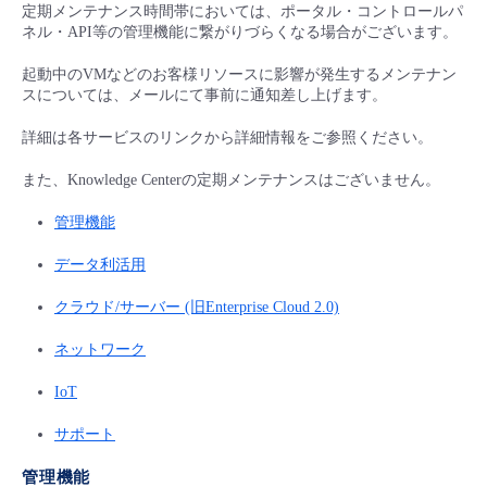
■ セットアップガイド
定期メンテナンス時間帯においては、ポータル・コントロールパ
ネル・API等の管理機能に繋がりづらくなる場合がございます。
パートナー
- データと分析
管理機能
サポート
IoT
故障/メンテナンス履歴
- 新規お申し込み方法
起動中のVMなどのお客様リソースに影響が発生するメンテナン
スについては、メールにて事前に通知差し上げます。
販売パートナー向けプログラム
トレーニング/操作動画
- IoT
すべてのメニューを見る
管理機能
モニタリング/監査
メンテナンス予定
- 初期設定・確認
詳細は各サービスのリンクから詳細情報をご参照ください。
協業パートナー
脱炭素化
- マルチクラウド利用
また、Knowledge Centerの定期メンテナンスはございません。
すべてのメニューを見る
サポート
定期メンテナンス
- ユーザー機能の管理
管理機能
- リモートワーク
すべてのメニューを見る
- 登録情報の管理
データ利活用
- ITインフラストラクチャー
クラウド/サーバー (旧Enterprise Cloud 2.0)
- APIリファレンス
ネットワーク
- その他
IoT
■ 基本構築ガイド
サポート
- クラウド / サーバー
管理機能