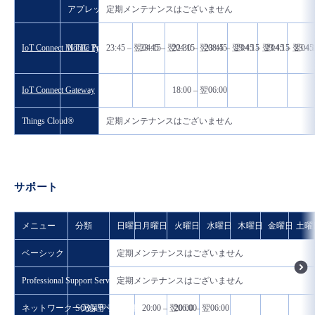
アプレットコンソール
定期メンテナンスはございません
IoT Connect Mobile Type S
NTTC Profile
23:45 – 翌04:15
23:45 – 翌04:15
22:30 – 翌08:45
23:45 – 翌04:15
23:45 – 翌04:15
23:45 – 翌04:
23:45
IoT Connect Gateway
18:00 – 翌06:00
Things Cloud®
定期メンテナンスはございません
サポート
メニュー
分類
日曜日
月曜日
火曜日
水曜日
木曜日
金曜日
土曜
ベーシック
定期メンテナンスはございません
Professional Support Services
定期メンテナンスはございません
ネットワーク一元保守ライト
SO処理への影響の場合
20:00 – 翌06:00
20:00 – 翌06:00