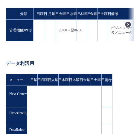
- Flexible InterConnect
分類
日曜日
月曜日
火曜日
水曜日
木曜日
金曜日
土曜日
備考
- Flexible Remote Access
ビジネスポー
管理機能
SDPFポータル/管理機能API
20:00 – 翌06:00
各メニューの
- vUTM2
データ利活用
メニュー
日曜日
月曜日
火曜日
水曜日
木曜日
金曜日
土曜日
備考
Next Generation iPaaS Powered by Informatica
HyperIntelligence
DataRobot