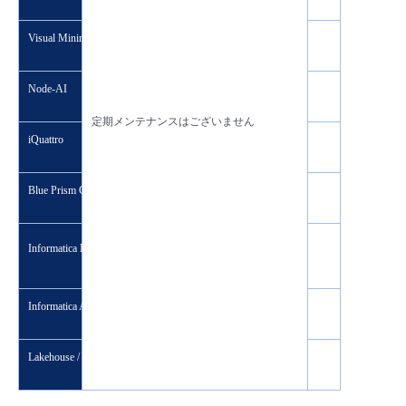
Visual Mining Studio
Node-AI
定期メンテナンスはございません
iQuattro
Blue Prism Cloud
Informatica Enterprise Data Catalog
Informatica Axon Data Governance
Lakehouse / Databricks