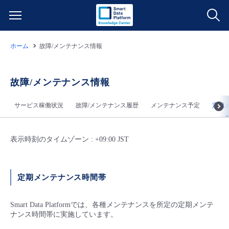
ホーム
故障/メンテナンス情報
サービス一覧
データ利活用
故障/メンテナンス情報
よくある質問
サービス稼働状況
故障/メンテナンス履歴
メンテナンス予定
定期
クラウド/サーバー
データ利活用
料金情報
ネットワーク
クラウド/サーバー
料金シミュレーター
表示時刻のタイムゾーン : +09:00 JST
ご利用開始ガイド
■ 管理機能
IoT
ネットワーク
データ利活用
ユースケース
定期メンテナンス時間帯
- 管理機能
- バックアップ
モニタリング/監査
IoT
クラウド/サーバー
故障/メンテナンス情報
Smart Data Platformでは、各種メンテナンスを所定の定期メンテ
ナンス時間帯に実施しています。
- セキュリティ・監査
サポート
モニタリング/監査
ネットワーク
サービス稼働状況