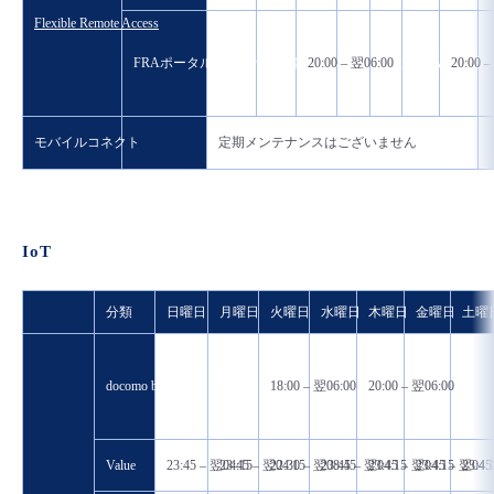
Flexible Remote Access
FRAポータル閲覧等への影響ありの場合/縮退運転ありの場合
20:00 – 翌06:00
20:00 –
モバイルコネクト
定期メンテナンスはございません
IoT
分類
日曜日
月曜日
火曜日
水曜日
木曜日
金曜日
土曜
docomo business SIGNコンソール
18:00 – 翌06:00
20:00 – 翌06:00
Value
23:45 – 翌04:15
23:45 – 翌04:15
22:30 – 翌08:45
23:45 – 翌04:15
23:45 – 翌04:15
23:45 – 翌04:
23:45