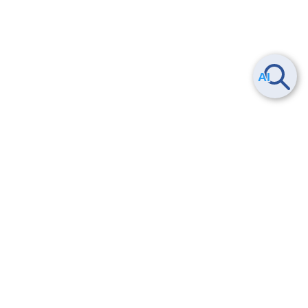
Smart Data Platform につい
ヘルプ
て
よくある質問
特長
お問い合わせ
サービス一覧
トレーニング/操作動画
ユースケース
導入事例
法的情報・信頼性
料金情報
サービス利用規約・SLA