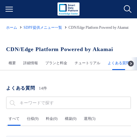
ホーム
SDPF提供メニュー一覧
CDN/Edge Platform Powered by Akamai
サービス一覧
データ利活用
CDN/Edge Platform Powered by Akamai
よくある質問
概要
詳細情報
プランと料金
チュートリアル
よくある質問
クラウド/サーバー
データ利活用
料金情報
ネットワーク
クラウド/サーバー
料金シミュレーター
ご利用開始ガイド
よくある質問
14件
■ 管理機能
IoT
ネットワーク
データ利活用
ユースケース
- 管理機能
- バックアップ
モニタリング/監査
IoT
クラウド/サーバー
すべて
仕様(9)
料金(0)
構築(0)
運用(5)
故障/メンテナンス情報
- セキュリティ・監査
サポート
モニタリング/監査
ネットワーク
サービス稼働状況