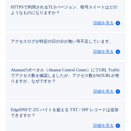
■ セットアップガイド
HTTPSで利用されるTLSバージョン、暗号スイートはどの
パートナー
ようなものになりますか？
- データと分析
管理機能
サポート
IoT
故障/メンテナンス履歴
- 新規お申し込み方法
詳細を見る
販売パートナー向けプログラム
トレーニング/操作動画
- IoT
すべてのメニューを見る
管理機能
モニタリング/監査
メンテナンス予定
- 初期設定・確認
アクセスログが特定の日の分が無い等不足しています。
協業パートナー
脱炭素化
- マルチクラウド利用
すべてのメニューを見る
サポート
定期メンテナンス
- ユーザー機能の管理
詳細を見る
- リモートワーク
すべてのメニューを見る
- 登録情報の管理
Akamaiのポータル（Akamai Control Center）にてURL Traffic
でアクセス数を確認しましたが、アクセス数が0のURLが有
- ITインフラストラクチャー
りますが、なぜですか？
- APIリファレンス
詳細を見る
- その他
■ 基本構築ガイド
EdgeDNSで 255 バイトを超える TXT / SPF レコードは追加
できますか？
- クラウド / サーバー
詳細を見る