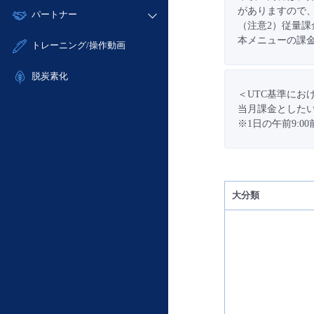
モニタリング/監査
故障/メンテナンス履歴
がありますので
すべてのメニューを見る
パートナー
- IoT
- 初期設定・確認
サポート
（注意2）従量
メンテナンス予定
- マルチクラウド利用
- ユーザー機能の管理
本メニューの課金
販売パートナー向けプログラム
すべてのメニューを見る
トレーニング/操作動画
定期メンテナンス
- リモートワーク
- 登録情報の管理
協業パートナー
- ITインフラストラクチャー
脱炭素化
- APIリファレンス
＜UTC基準にお
- その他
■ 基本構築ガイド
当月課金としたい
※1日の午前9:
- クラウド / サーバー
- Flexible InterConnect
- Flexible Remote Access
- vUTM2
大分類