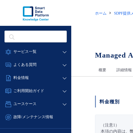
ホーム
SDPF提
サービス一覧
Managed A
データ利活用
よくある質問
概要
詳細情報
クラウド/サーバー
データ利活用
料金情報
ネットワーク
クラウド/サーバー
料金シミュレーター
IoT
ご利用開始ガイド
ネットワーク
データ利活用
モニタリング/監査
料金種別
■ 管理機能
IoT
ユースケース
クラウド/サーバー
サポート
- 管理機能
モニタリング/監査
- バックアップ
ネットワーク
管理機能
故障/メンテナンス情報
サポート
- セキュリティ・監査
■ セットアップガイド
IoT
すべてのメニューを見る
（注意1）
サービス稼働状況
管理機能
本項の内容は、
- データと分析
- 新規お申し込み方法