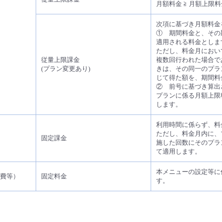
月額料金 ≧ 月額上限
次項に基づき月額料金
① 期間料金と、その
適用される料金としま
ただし、料金月におい
従量上限課金
複数回行われた場合で
(プラン変更あり)
きは、その同一のプラ
じて得た額を、期間料
② 前号に基づき算出
プランに係る月額上限
します。
利用時間に係らず、料
ただし、料金月内に、
固定課金
施した回数にそのプラ
て適用します。
本メニューの設定等に
費等）
固定料金
す。