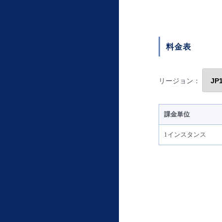
料金表
リージョン：
課金単位
1インスタンス