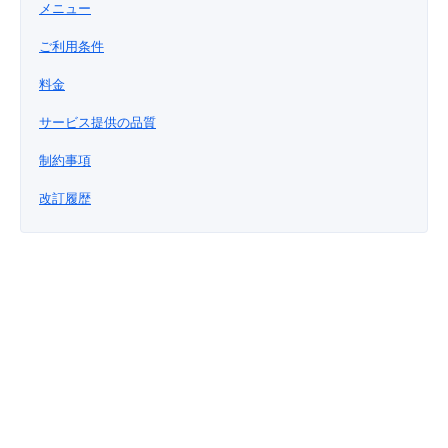
メニュー
■ セットアップガイド
パートナー
ご利用条件
- データと分析
管理機能
サポート
IoT
故障/メンテナンス履歴
- 新規お申し込み方法
料金
販売パートナー向けプログラム
トレーニング/操作動画
- IoT
すべてのメニューを見る
管理機能
モニタリング/監査
メンテナンス予定
- 初期設定・確認
サービス提供の品質
協業パートナー
脱炭素化
制約事項
- マルチクラウド利用
すべてのメニューを見る
サポート
定期メンテナンス
- ユーザー機能の管理
改訂履歴
- リモートワーク
すべてのメニューを見る
- 登録情報の管理
- ITインフラストラクチャー
- APIリファレンス
- その他
■ 基本構築ガイド
- クラウド / サーバー