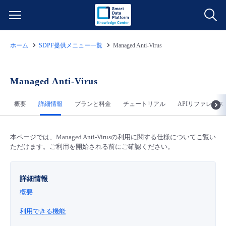
ホーム
SDPF提供メニュー一覧
Managed Anti-Virus
サービス一覧
データ利活用
Managed Anti-Virus
よくある質問
概要
詳細情報
プランと料金
チュートリアル
APIリファレンス
クラウド/サーバー
データ利活用
料金情報
ネットワーク
クラウド/サーバー
料金シミュレーター
本ページでは、Managed Anti-Virusの利用に関する仕様についてご覧い
ご利用開始ガイド
ただけます。ご利用を開始される前にご確認ください。
■ 管理機能
IoT
ネットワーク
データ利活用
ユースケース
詳細情報
概要
- 管理機能
- バックアップ
モニタリング/監査
IoT
クラウド/サーバー
故障/メンテナンス情報
利用できる機能
- セキュリティ・監査
サポート
モニタリング/監査
ネットワーク
サービス稼働状況