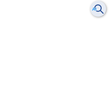
Smart Data Platform につい
ヘルプ
て
よくある質問
特長
お問い合わせ
サービス一覧
トレーニング/操作動画
ユースケース
導入事例
法的情報・信頼性
料金情報
サービス利用規約・SLA
お知らせ
セキュリティ&コンプライア
ンス
パートナー