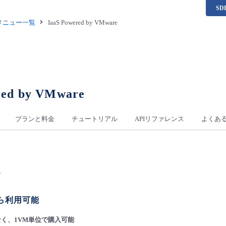
S
供メニュー一覧
IaaS Powered by VMware
red by VMware
プランと料金
チュートリアル
APIリファレンス
よくあ
ト
ら利用可能
く、1VM単位で購入可能