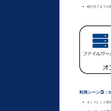
移行完了までの
利用シーン③：
オンプレミス環