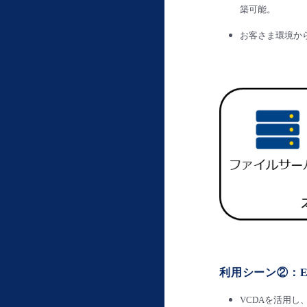
築可能。
お客さま環境から
利用シーン②：E
VCDAを活用