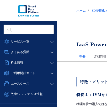
ホーム
SDPF提
サービス一覧
IaaS Powe
データ利活用
よくある質問
概要
詳細情報
クラウド/サーバー
データ利活用
料金情報
ネットワーク
クラウド/サーバー
料金シミュレーター
IoT
ご利用開始ガイド
ネットワーク
データ利活用
モニタリング/監査
特徴・メリッ
■ 管理機能
IoT
ユースケース
クラウド/サーバー
サポート
- 管理機能
モニタリング/監査
- バックアップ
ネットワーク
管理機能
故障/メンテナンス情報
特長１：1VMか
サポート
- セキュリティ・監査
■ セットアップガイド
IoT
すべてのメニューを見る
サービス稼働状況
管理機能
物理単位の購入ではな
- データと分析
- 新規お申し込み方法