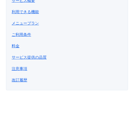
サービス概要
■ セットアップガイド
利用できる機能
パートナー
- データと分析
管理機能
サポート
IoT
故障/メンテナンス履歴
- 新規お申し込み方法
メニュープラン
販売パートナー向けプログラム
トレーニング/操作動画
- IoT
すべてのメニューを見る
管理機能
モニタリング/監査
メンテナンス予定
ご利用条件
- 初期設定・確認
協業パートナー
料金
脱炭素化
- マルチクラウド利用
すべてのメニューを見る
サポート
定期メンテナンス
- ユーザー機能の管理
サービス提供の品質
- リモートワーク
すべてのメニューを見る
注意事項
- 登録情報の管理
改訂履歴
- ITインフラストラクチャー
- APIリファレンス
- その他
■ 基本構築ガイド
- クラウド / サーバー