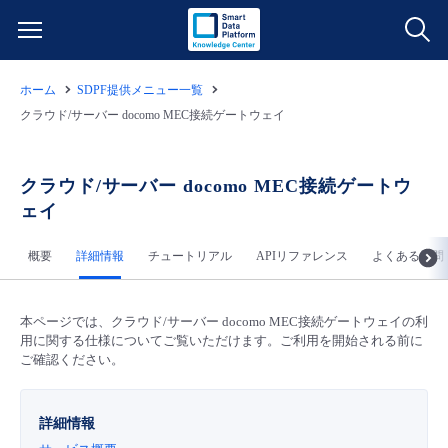
ホーム
SDPF提供メニュー一覧
サービス一覧
クラウド/サーバー docomo MEC接続ゲートウェイ
データ利活用
よくある質問
クラウド/サーバー docomo MEC接続ゲートウ
ェイ
クラウド/サーバー
データ利活用
料金情報
概要
詳細情報
チュートリアル
APIリファレンス
よくある質問
ネットワーク
クラウド/サーバー
料金シミュレーター
ご利用開始ガイド
本ページでは、クラウド/サーバー docomo MEC接続ゲートウェイの利
■ 管理機能
IoT
ネットワーク
データ利活用
ユースケース
用に関する仕様についてご覧いただけます。ご利用を開始される前に
ご確認ください。
- 管理機能
- バックアップ
モニタリング/監査
IoT
クラウド/サーバー
故障/メンテナンス情報
詳細情報
- セキュリティ・監査
サポート
モニタリング/監査
ネットワーク
サービス稼働状況