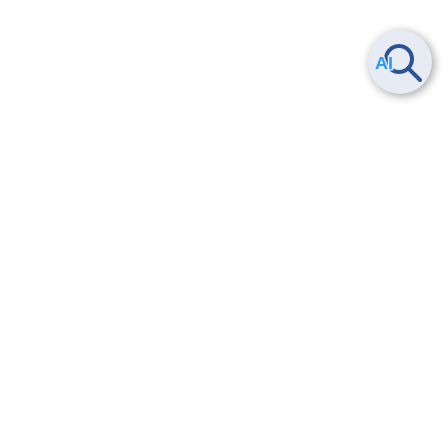
Smart Data Platform につい
ヘルプ
て
よくある質問
特長
お問い合わせ
サービス一覧
トレーニング/操作動画
ユースケース
導入事例
法的情報・信頼性
料金情報
サービス利用規約・SLA
お知らせ
セキュリティ&コンプライア
ンス