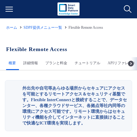
ホーム
SDPF提供メニュー一覧
Flexible Remote Access
サービス一覧
データ利活用
Flexible Remote Access
よくある質問
概要
詳細情報
プランと料金
チュートリアル
APIリファレンス
クラウド/サーバー
データ利活用
料金情報
ネットワーク
クラウド/サーバー
料金シミュレーター
ご利用開始ガイド
外出先や自宅等あらゆる場所からセキュアにアクセス
を可能とするリモートアクセス＆セキュリティ基盤で
■ 管理機能
す​。Flexible InterConnectと接続することで、データセ
IoT
ネットワーク
データ利活用
ユースケース
ンター、各種クラウドサービス、各拠点等社内同等の
環境にアクセス可能​です。リモート環境からはセキュ
- 管理機能
リティ機能を介してインターネットに直接抜けること
- バックアップ
モニタリング/監査
IoT
クラウド/サーバー
故障/メンテナンス情報
で快適なICT環境を実現します。
- セキュリティ・監査
サポート
モニタリング/監査
ネットワーク
サービス稼働状況