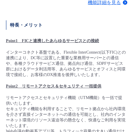
機能詳細を見る
■ セットアップガイド
パートナー
- データと分析
管理機能
サポート
IoT
故障/メンテナンス履歴
- 新規お申し込み方法
特長・メリット
販売パートナー向けプログラム
トレーニング/操作動画
- IoT
すべてのメニューを見る
管理機能
モニタリング/監査
メンテナンス予定
- 初期設定・確認
Point1
FICと連携したあらゆるサービスとの接続
協業パートナー
脱炭素化
- マルチクラウド利用
すべてのメニューを見る
サポート
定期メンテナンス
- ユーザー機能の管理
インターコネクト基盤である、Flexible InterConnect(以下FIC)との
連携により、DC等に設置した重要な業務用サーバーとの通信
や、各種クラウドサービス通信、拠点向け通信、SDPFサービス
- リモートワーク
すべてのメニューを見る
- 登録情報の管理
群におけるデータ利活用等、あらゆるサービスとオフィスと同環
境で接続し、お客様のDX推進を後押しいたします。
- ITインフラストラクチャー
- APIリファレンス
Point2
リモートアクセス＆セキュリティ 一括提供
- その他
リモートアクセスとセキュリティ機能（UTM機能）を一括で提
供いたします。
■ 基本構築ガイド
セキュリティ機能を利用することで、リモート拠点から社内環境
を介さず直接インターネットへの通信を可能とし、社内のインタ
ーネット環境のリソース逼迫等の懸念なく、快適なご利用を実現
- クラウド / サーバー
いたします。
Web会議や動画系アプリ等、トラフィック容量の大きい通信だけ