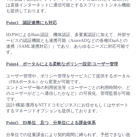
は直接インターネットに通信可能とするスプリットトンネル機能
- Flexible InterConnect
も提供しております。
Poi
nt
3 認証連携にも対応
- Flexible Remote Access
ID/PWによるBasic認証、機体認証、多要素認証に加えて、外部サ
ービスの認証機能とも連携可能（AzureADなどの各種IDaaSとの
- vUTM2
連携（SAML連携対応））であり、あらゆるニーズに対応可能で
す。
Point4 ポータルによる柔軟なポリシー設定/ユーザー管理
ユーザー管理や、ポリシー管理をサービスにて提供するポータル
（FRAポータル）から変更が可能です。
エンドユーザー毎の利用状況等（ユーザーごとの利用時間や、ど
のユーザーがどこへ通信したかなど）の可視化、管理監督が可能
です。
設計/構築/運用をNTTドコモビジネスにお任せもしくはサポート
するマネージドオプションも提供しております。
Point5 ID単位 且つ 分単位による課金体系
分単位での従量課金により契約期間に縛られず、予想できない急