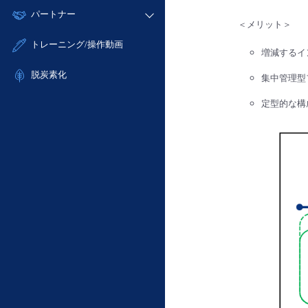
モニタリング/監査
故障/メンテナンス履歴
すべてのメニューを見る
パートナー
- IoT
- 初期設定・確認
サポート
＜メリット＞
メンテナンス予定
- マルチクラウド利用
- ユーザー機能の管理
販売パートナー向けプログラム
すべてのメニューを見る
トレーニング/操作動画
定期メンテナンス
増減するイ
- リモートワーク
- 登録情報の管理
協業パートナー
- ITインフラストラクチャー
脱炭素化
- APIリファレンス
集中管理型
- その他
定型的な構
■ 基本構築ガイド
- クラウド / サーバー
- Flexible InterConnect
- Flexible Remote Access
- vUTM2