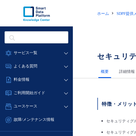
ホーム
SDPF提
サービス一覧
セキュリ
データ利活用
よくある質問
概要
詳細情報
クラウド/サーバー
データ利活用
料金情報
ネットワーク
クラウド/サーバー
料金シミュレーター
IoT
ご利用開始ガイド
ネットワーク
データ利活用
モニタリング/監査
特徴・メリッ
■ 管理機能
IoT
ユースケース
クラウド/サーバー
サポート
- 管理機能
モニタリング/監査
- バックアップ
ネットワーク
管理機能
故障/メンテナンス情報
セキュリティグ
サポート
- セキュリティ・監査
■ セットアップガイド
IoT
すべてのメニューを見る
サービス稼働状況
管理機能
セキュリティグ
- データと分析
- 新規お申し込み方法