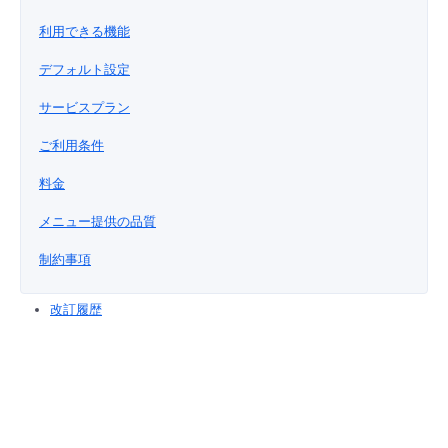
■ セットアップガイド
利用できる機能
パートナー
- データと分析
管理機能
サポート
IoT
故障/メンテナンス履歴
- 新規お申し込み方法
デフォルト設定
販売パートナー向けプログラム
トレーニング/操作動画
- IoT
サービスプラン
すべてのメニューを見る
管理機能
モニタリング/監査
メンテナンス予定
- 初期設定・確認
ご利用条件
協業パートナー
脱炭素化
- マルチクラウド利用
すべてのメニューを見る
サポート
定期メンテナンス
- ユーザー機能の管理
料金
- リモートワーク
メニュー提供の品質
すべてのメニューを見る
- 登録情報の管理
制約事項
- ITインフラストラクチャー
- APIリファレンス
改訂履歴
- その他
■ 基本構築ガイド
- クラウド / サーバー