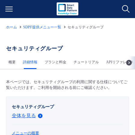
ホーム
SDPF提供メニュー一覧
セキュリティグループ
サービス一覧
データ利活用
セキュリティグループ
よくある質問
概要
詳細情報
プランと料金
チュートリアル
APIリファレンス
クラウド/サーバー
データ利活用
料金情報
ネットワーク
クラウド/サーバー
料金シミュレーター
本ページでは、セキュリティグループの利用に関する仕様についてご
ご利用開始ガイド
覧いただけます。ご利用を開始される前にご確認ください。
■ 管理機能
IoT
ネットワーク
データ利活用
ユースケース
セキュリティグループ
全体を見る
- 管理機能
- バックアップ
モニタリング/監査
IoT
クラウド/サーバー
故障/メンテナンス情報
- セキュリティ・監査
メニューの概要
サポート
モニタリング/監査
ネットワーク
サービス稼働状況