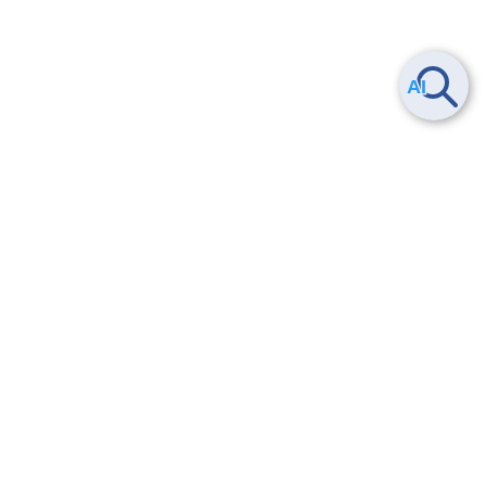
Smart Data Platform につい
ヘルプ
て
よくある質問
特長
お問い合わせ
サービス一覧
トレーニング/操作動画
ユースケース
導入事例
法的情報・信頼性
料金情報
サービス利用規約・SLA
お知らせ
セキュリティ&コンプライア