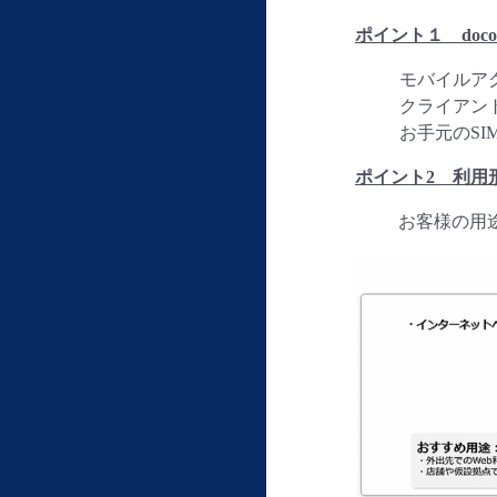
ポイント１ docom
モバイルアク
クライアン
お手元のS
ポイント2 利用
お客様の用