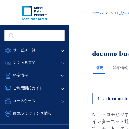
ホーム
SDPF提
サービス一覧
docomo 
データ利活用
よくある質問
概要
詳細情報
クラウド/サーバー
データ利活用
料金情報
ネットワーク
クラウド/サーバー
料金シミュレーター
IoT
ご利用開始ガイド
ネットワーク
データ利活用
モニタリング/監査
１．docomo
■ 管理機能
IoT
ユースケース
クラウド/サーバー
サポート
- 管理機能
モニタリング/監査
- バックアップ
ネットワーク
管理機能
故障/メンテナンス情報
NTTドコモビジネ
サポート
- セキュリティ・監査
■ セットアップガイド
IoT
インターネット通信は
すべてのメニューを見る
サービス稼働状況
管理機能
- データと分析
でリモートアクセ
- 新規お申し込み方法