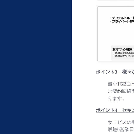
ポイント3 様々
最小1GB
ご契約回線
ります。
ポイント4 セキ
サービスの
最短6営業