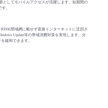
替としてモバイルアクセスが活躍します。短期間の
です。
の通信をRINK閉域網に載せず直接インターネットに迂回さ
ows Update等の帯域消費対策を実現します。分
クを緩和できます。