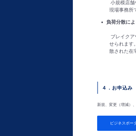
小規模店舗
現場事務所
負荷分散によ
ブレイクアウ
せられます。
散された在
４．お申込み
新規、変更（増減）
ビジネスポー