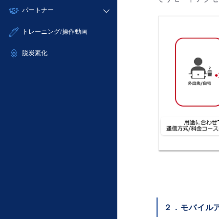
モニタリング/監査
故障/メンテナンス履歴
すべてのメニューを見る
パートナー
- IoT
- 初期設定・確認
サポート
メンテナンス予定
- マルチクラウド利用
- ユーザー機能の管理
販売パートナー向けプログラム
すべてのメニューを見る
トレーニング/操作動画
定期メンテナンス
- リモートワーク
- 登録情報の管理
協業パートナー
- ITインフラストラクチャー
脱炭素化
- APIリファレンス
- その他
■ 基本構築ガイド
- クラウド / サーバー
- Flexible InterConnect
- Flexible Remote Access
- vUTM2
２．モバイル