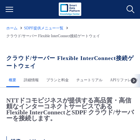
ホーム
SDPF提供メニュー一覧
サービス一覧
クラウド/サーバー Flexible InterConnect接続ゲートウェイ
データ利活用
よくある質問
クラウド/サーバー Flexible InterConnect接続ゲ
ートウェイ
クラウド/サーバー
データ利活用
料金情報
概要
詳細情報
プランと料金
チュートリアル
APIリファレンス
ネットワーク
クラウド/サーバー
料金シミュレーター
ご利用開始ガイド
NTTドコモビジネスが提供する高品質・高信
■ 管理機能
IoT
ネットワーク
データ利活用
ユースケース
頼なインターコネクトサービスである
Flexible InterConnectとSDPF クラウド/サーバ
ーを接続します。
- 管理機能
- バックアップ
モニタリング/監査
IoT
クラウド/サーバー
故障/メンテナンス情報
- セキュリティ・監査
サポート
モニタリング/監査
ネットワーク
サービス稼働状況