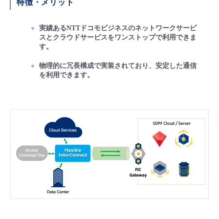
特徴・メリット
■ セットアップガイド
パートナー
- データと分析
管理機能
サポート
IoT
故障/メンテナンス履歴
実績あるNTTドコモビジネスのネットワークサービ
- 新規お申し込み方法
スとクラウドサービスをワンストップで利用できま
販売パートナー向けプログラム
す。
トレーニング/操作動画
- IoT
すべてのメニューを見る
管理機能
モニタリング/監査
メンテナンス予定
- 初期設定・確認
物理的に冗長構成で実装されており、安定した通信
協業パートナー
を利用できます。
脱炭素化
- マルチクラウド利用
すべてのメニューを見る
サポート
定期メンテナンス
- ユーザー機能の管理
- リモートワーク
すべてのメニューを見る
- 登録情報の管理
- ITインフラストラクチャー
- APIリファレンス
- その他
■ 基本構築ガイド
- クラウド / サーバー