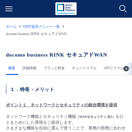
ホーム
SDPF提供メニュー一覧
サービス一覧
docomo business RINK セキュアドWAN
データ利活用
よくある質問
docomo business RINK セキュアドWAN
クラウド/サーバー
データ利活用
料金情報
概要
詳細情報
プランと料金
チュートリアル
APIリファレンス
ネットワーク
クラウド/サーバー
料金シミュレーター
ご利用開始ガイド
１．特長・メリット
■ 管理機能
IoT
ネットワーク
データ利活用
ユースケース
ポイント１ ネットワークとセキュリティの統合環境を提供
- 管理機能
- バックアップ
モニタリング/監査
IoT
クラウド/サーバー
故障/メンテナンス情報
ネットワーク機能とセキュリティ機能
をひ
（
WANセキュリティ
注1）
とまとめにした環境をご提供します。
さまざまな機能を自由に選んで使うことで、業務の形態に合わせ
- セキュリティ・監査
サポート
モニタリング/監査
ネットワーク
サービス稼働状況