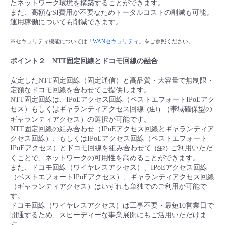
たネットワーク環境を構築することができます。
■ セットアップガイド
また、高額なSI費用が不要なためトータルコストの削減も可能。
パートナー
運用稼働についても削減できます。
- データと分析
管理機能
サポート
IoT
故障/メンテナンス履歴
- 新規お申し込み方法
※セキュリティ機能については「
WANセキュリティ
」をご参照ください。
販売パートナー向けプログラム
トレーニング/操作動画
- IoT
すべてのメニューを見る
管理機能
モニタリング/監査
メンテナンス予定
- 初期設定・確認
ポイント２ NTT固定回線とドコモ回線の融合
協業パートナー
脱炭素化
安定したNTT固定回線（固定通信）と高品質・大容量で無制限・
- マルチクラウド利用
すべてのメニューを見る
サポート
定期メンテナンス
- ユーザー機能の管理
定額なドコモ回線を合わせてご提供します。
NTT固定回線は、IPoEアクセス回線（ベストエフォートIPoEアク
- リモートワーク
セス）もしくはギャランティアクセス回線
（帯域確保型の
（注1）
すべてのメニューを見る
- 登録情報の管理
ギャランティアクセス）の選択が可能です。
NTT固定回線の組み合わせ（IPoEアクセス回線とギャランティア
- ITインフラストラクチャー
クセス回線）、もしくはIPoEアクセス回線（ベストエフォート
- APIリファレンス
IPoEアクセス）とドコモ回線を組み合わせて
ご利用いただ
（注2）
くことで、ネットワークの可用性を高めることができます。
- その他
また、ドコモ回線（ワイヤレスアクセス）、IPoEアクセス回線
（ベストエフォートIPoEアクセス）、ギャランティアクセス回線
■ 基本構築ガイド
（ギャランティアクセス）はいずれも単独でのご利用が可能で
す。
ドコモ回線（ワイヤレスアクセス）は工事不要・最短10営業日で
- クラウド / サーバー
開通するため、スピーディーな事業展開にもご活用いただけま
す。