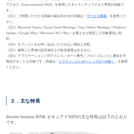
アクセス（Interconnected WAN）を使用したギャランティアクセス専用の回線で
す。
（注2）ご利用いただける回線の組み合わせの詳細は「
サービス構成
」を参照くだ
さい。
（注3）Microsoft Teams／Zoom Cloud Meetings／Cisco Webex Meetings／Windows
Update／Google Meet／Microsoft 365／Box／お客さまが指定した対象通信に対
応。
（注4）オプションをお申し込みいただかない場合と比較。
（注5）確保した帯域の設定値以上の転送速度は出ません。
（注6）アプリケーション／IPアドレス／ポート番号／プロトコルごとに通信を可
視化することも可能です。詳細は「
トラフィックレポート（フロー分析）
」を参照
ください。
２．主な特長
docomo business RINK セキュアドWANの主な特長は以下のとおり
です。