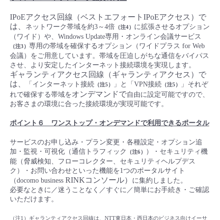
IPoEアクセス回線（ベストエフォートIPoEアクセス）で
は、
ネットワーク帯域を約3～4倍
に拡張させるオプション
（注4）
（ワイド）や、Windows Update専用・オンライン会議サービス
専用の帯域を確保するオプション（ワイドプラス for Web
（注3）
会議）をご用意しています。帯域を圧迫しがちな通信をバイパス
させ、より安定したインターネット接続環境を実現します。
ギャランティアクセス回線（ギャランティアクセス）で
は、
「インターネット接続
」と「VPN接続
」それぞ
（注5）
（注5）
オンデマンドで
れで確保する帯域を
自由に設定可能ですので、
お客さまの環境に合った接続環境が実現可能です。
ポイント６ ワンストップ・オンデマンドで利用できるポータル
サービスのお申し込み・プラン変更・各種設定・オプション追
加・監視・可視化（通信トラフィック
）・セキュリティ機
（注6）
能（脅威検知、フローコレクター、セキュリティヘルプデス
ク）・お問い合わせといった機能を1つのポータルサイト
RINKコンソール）
（docomo business
に集約しました。
必要なときに／迷うことなく／すぐに／簡単にお手続き・ご確認
いただけます。
（注1）ギャランティアクセス回線は、NTT東日本・西日本のビジネス向けイーサ