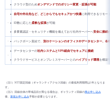
クラウド型のため
オンデマンドでの
ポリシー変更・拡張が可能
自宅や外出先など、どこからでもセキュアかつ快適
に利用できるリモー
ID数に応じた
柔軟な拡張
が可能
多要素認証・セキュリティ機能を備えており社内サーバーへ
安全に接続
バックボーン直結で、
別ロケーションのオフィスやデータセンター、各
データセンターの
社内システムとVPN経由でセキュアに接続
クラウドサービスとオンプレミスサーバーとの
ハイブリッド環境
を構築
（注1）NTT固定回線（ギャランティアクセス回線
）の最低利用期間は1年となりま
す。
（注2）回線自体の帯域品目が異なる場合は、ギャランティ回線の
廃止申し込み
後、
新規お申し込み
手順が必要となります。