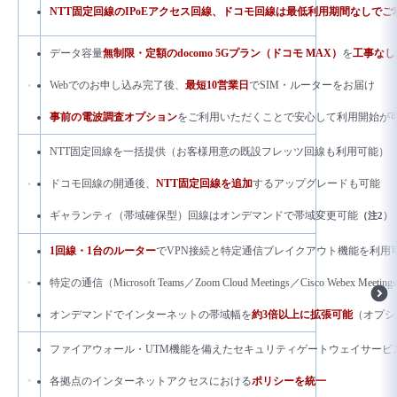
NTT固定回線のIPoEアクセス回線、ドコモ回線は最低利用期間なしでご
データ容量
無制限・定額
のdocomo 5Gプラン（ドコモ MAX）
を
工事なし
Webでのお申し込み完了後、
最短10営業日
でSIM・ルーターをお届け
事前の電波調査オプション
をご利用いただくことで安心して利用開始が
NTT固定回線を一括提供（お客様用意の既設フレッツ回線も利用可能）
ドコモ回線の開通後、
NTT固定回線を追加
するアップグレードも可能
ギャランティ（帯域確保型）回線はオンデマンドで帯域変更可能
（注2）
1回線・1台のルーター
でVPN接続と特定通信ブレイクアウト機能を利用
特定の通信（Microsoft Teams／Zoom Cloud Meetings／Cisco Webex M
オンデマンドでインターネットの帯域幅を
約3倍以上に拡張可能
（オプシ
ファイアウォール・UTM機能を備えたセキュリティゲートウェイサービ
各拠点のインターネットアクセスにおける
ポリシーを統一