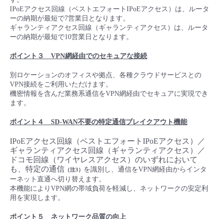
IPoEアクセス回線（ベストエフォートIPoEアクセス）は、ルータ
- Flexible InterConnect
ーの納期が最短で7営業日となります。
ギャランティアクセス回線（ギャランティアクセス）は、ルータ
ーの納期が最短で10営業日となります。
- Flexible Remote Access
ポイント３ VPN網経由でのセキュアな接続
- vUTM2
別ロケーションのオフィスや拠点、各種クラウドサービスとの
VPN接続をご利用いただけます。
機密情報を含んだ業務系通信をVPN網経由でセキュアに実現でき
ます。
ポイント４ SD-WAN不要の特定通信ブレイクアウト機能
IPoEアクセス回線（ベストエフォートIPoEアクセス）／
ギャランティアクセス回線（ギャランティアクセス）／
ドコモ回線（ワイヤレスアクセス）のいずれにおいて
も、特定の通信
を識別し、通信をVPN網経由からインタ
（注3）
ーネット直通へ切り替えます。
本機能によりVPN網の帯域負荷を軽減し、ネットワークの安定利
用を実現します。
ポイント５ ネットワーク品質の向上