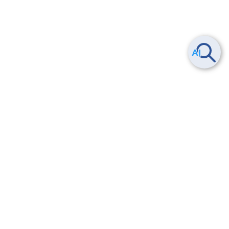
Smart Data Platform につい
ヘルプ
て
よくある質問
特長
お問い合わせ
サービス一覧
トレーニング/操作動画
ユースケース
導入事例
法的情報・信頼性
料金情報
サービス利用規約・SLA