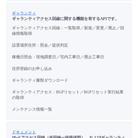
ギャランティ
ギャランティアクセス回線に関する機能を有するAPIです。
ギャランティアクセス回線：一覧取得／新規／変更／廃止／回
線情報取得
設置場所住所：照会／
提供判定
稼働日照会：現地調査日／宅内工事日／廃止工事日
住所登録のお申し込み
ギャランティ書類ダウンロード
ギャランティアクセス：BGPリセット／BGPリセット実行結果
の取得
メンテナンス情報一覧
ドキュメント
IPoEアクセス回線（光回線一括提供型）、およびギャランティ