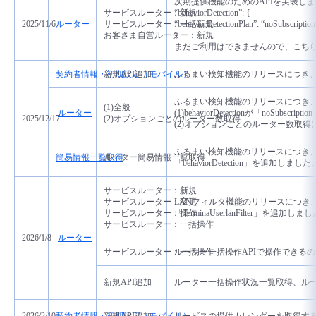
次期提供機能のためのAPIを実装し
サービスルーター：新規
“behaviorDetection”: {
2025/11/6
ルーター
サービスルーター：一括新規
“behaviorDetectionPlan”: “noSubscription
お客さま自営ルーター：新規
}
まだご利用はできませんので、こち
契約者情報・初期設定（モバイル）
新規API追加
ふるまい検知機能のリリースにつき、
ふるまい検知機能のリリースにつき
(1)全般
ルーター
(1)behaviorDetectionが「noSubsc
2025/12/17
(2)オプションごとのルーター数取得
(2)オプションごとのルーター数取得に「be
ふるまい検知機能のリリースにつき
簡易情報一覧取得
ルーター簡易情報一覧取得
「behaviorDetection」を追加しました
サービスルーター：新規
サービスルーター：変更
LANフィルタ機能のリリースにつき
サービスルーター：操作
「TerminaUserlanFilter」
を追加しまし
サービスルーター：一括操作
2026/1/8
ルーター
サービスルーター：一括操作
ルーター一括操作APIで操作できる
新規API追加
ルーター一括操作状況一覧取得、ルー