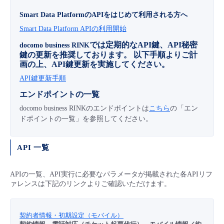
■ セットアップガイド
Smart Data PlatformのAPIをはじめて利用される方へ
パートナー
- データと分析
管理機能
サポート
IoT
故障/メンテナンス履歴
Smart Data Platform APIの利用開始
- 新規お申し込み方法
では定期的なAPI鍵、API秘密
docomo business RINK
販売パートナー向けプログラム
トレーニング/操作動画
- IoT
鍵の更新を推奨しております。 以下手順よりご計
すべてのメニューを見る
管理機能
モニタリング/監査
メンテナンス予定
- 初期設定・確認
画の上、API鍵更新を実施してください。
協業パートナー
API鍵更新手順
脱炭素化
- マルチクラウド利用
すべてのメニューを見る
サポート
定期メンテナンス
- ユーザー機能の管理
エンドポイントの一覧
docomo business RINKのエンドポイントは
- リモートワーク
こちら
の「エン
すべてのメニューを見る
- 登録情報の管理
ドポイントの一覧」を参照してください。
- ITインフラストラクチャー
- APIリファレンス
API 一覧
- その他
APIの一覧、API実行に必要なパラメータが掲載された各APIリフ
■ 基本構築ガイド
ァレンスは下記のリンクよりご確認いただけます。
- クラウド / サーバー
契約者情報・初期設定（モバイル）