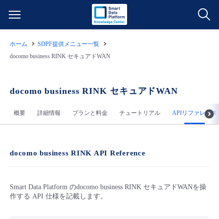
ホーム
SDPF提供メニュー一覧
サービス一覧
docomo business RINK セキュアドWAN
データ利活用
よくある質問
docomo business RINK セキュアドWAN
クラウド/サーバー
データ利活用
料金情報
概要
詳細情報
プランと料金
チュートリアル
APIリファレンス
ネットワーク
クラウド/サーバー
料金シミュレーター
ご利用開始ガイド
docomo business RINK API Reference
■ 管理機能
IoT
ネットワーク
データ利活用
ユースケース
Smart Data Platform のdocomo business RINK セキュアドWANを操
- 管理機能
- バックアップ
モニタリング/監査
IoT
クラウド/サーバー
故障/メンテナンス情報
作する API 仕様を記載します。
- セキュリティ・監査
サポート
モニタリング/監査
ネットワーク
サービス稼働状況