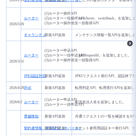
2026/2/10
契約者情報・初期設定（モバイル）
新規API追加
サービスの提供カレンダーを取得する
(1)ルーター操作API
ルーター
(2)ルーター一括操作API
「switchover、switchback」を追加
(3)ルーター操作状況一括取得API
2026/3/26
ギャランティ
新規API追加
メンテナンス情報一覧APIを追加し
(1)ルーター申込API
ルーター
(2)ルーター一括申込API
「jpkiRequestId」を追加しました。
(3)ルーター操作状況一括取得API
2026/3/31
JPKI認証対応
新規API追加
JPKIリクエスト発行
API、
認証終了判
2026/4/28
IPoE
新規API追加
転用判定API、転用実行APIを追加
(1)ルーター申込API
2026/6/2
ルーター
配送先法人名を追加しました。
(2)ルーター一括申込API
脅威検知
新規API追加
共通リクエストの一覧を確認するAP
契約者情報・初期設定（モバイル）
新規API追加
テナント参照用認証キー発行API、