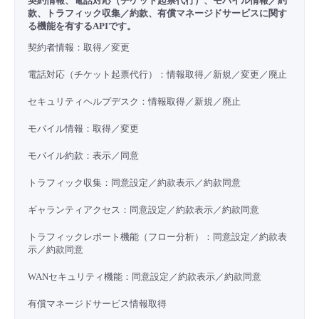
契約情報、電話対応（チケット起票代行）、モバイル情報／約
款、トラフィック収集／約款、有償マネージドサービスに関す
- Flexible InterConnect
る機能を有するAPIです。
契約者情報：取得／変更
- Flexible Remote Access
電話対応（チケット起票代行）：情報取得／新規／変更／廃止
- vUTM2
セキュリティヘルプデスク：情報取得／新規／廃止
モバイル情報：取得／変更
モバイル約款：表示／同意
トラフィック収集：同意設定／約款表示／約款同意
ギャランティアクセス：同意設定／約款表示／約款同意
トラフィックレポート機能（フロー分析）：同意設定／約款表
示／約款同意
WANセキュリティ機能：同意設定／約款表示／約款同意
有償マネージドサービス情報取得