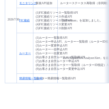
モニタリング
新規API追加
ルーターステータス再取得（非同期）
(1)FIC接続リソース一覧取得API
(2)
FIC接続リソース作成API
2026/7/30
FIC接続
(3)FIC接続リソース取得API
「ficPremium」を追加しました。
(4)FIC接続リソース変更API
(5)FIC接続リソース削除API
(1)ルーター一覧取得API
(2)
ルーター申込API、ルーター一覧取得（ルーターID指定
(3)ルーター変更申込API
(4)
ルーター一括申込API
ルーター
(5)ルーター一括変更API
(6)お客さま自営ルーター一覧取得API
「trafficReportFlowAnalyzerAle
(7)お客さま自営ルーター申込API
(8)お客さま自営ルーター一覧取得（ルーターID指定）AP
(9)
お客さま自営ルーター変更申込API
簡易情報一覧取得
ルーター簡易情報一覧取得API