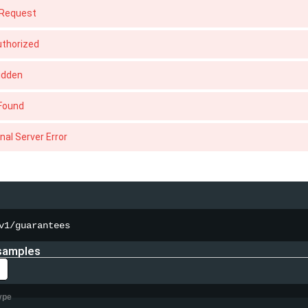
 Request
thorized
idden
Found
rnal Server Error
v1/guarantees
samples
ype