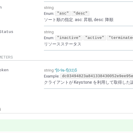
n
string
Enum
:
"asc"
"desc"
ソート順の指定. asc: 昇順, desc: 降順
Status
string
Enum
:
"inactive"
"active"
"terminate
リソースステータス
METERS
oken
string
^[0-9a-f]{32}$
Example:
dc03494823a841338430052e9ee95
クライアントが Keystone を利用して取得した認証
s