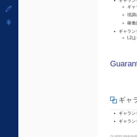
ギャラン
メンテナンス予定
- マルチクラウド利用
- ユーザー機能の管理
販売パートナー向けプログラム
ギャ
すべてのメニューを見る
トレーニング/操作動画
定期メンテナンス
- リモートワーク
- 登録情報の管理
現調
協業パートナー
- ITインフラストラクチャー
脱炭素化
- APIリファレンス
稼働
- その他
ギャランテ
■ 基本構築ガイド
L2
- クラウド / サーバー
- Flexible InterConnect
Guaran
- Flexible Remote Access
- vUTM2
ギャ
ギャラン
ギャラン
QUERY
PARAM