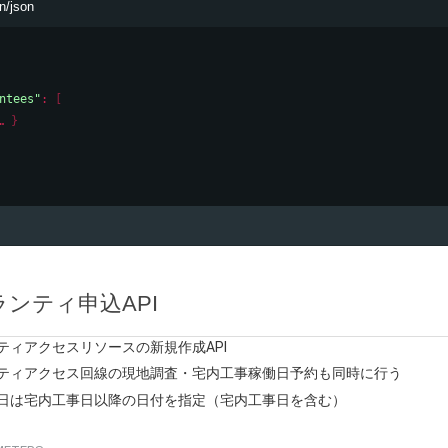
n/json
ntees"
: 
[
}
ンティ申込API
ティアクセスリソースの新規作成API
ティアクセス回線の現地調査・宅内工事稼働日予約も同時に行う
日は宅内工事日以降の日付を指定（宅内工事日を含む）