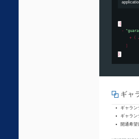
applicatio
{
"guara
{
]
}
ギャラ
ギャラン
ギャラン
開通希望