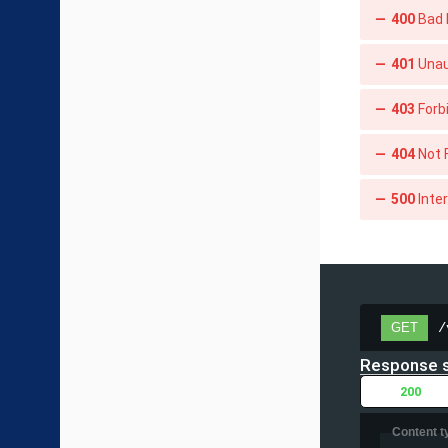
400
Bad
401
Unau
403
Forb
404
Not 
500
Inte
/
GET
Response 
200
Content t