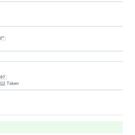
d"
e07
 Token