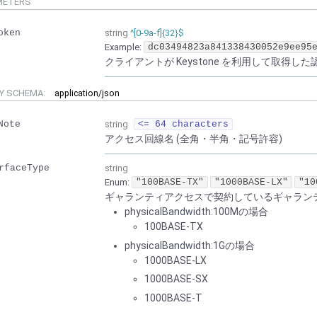
METERS
oken
string
^[0-9a-f]{32}$
Example:
dc03494823a841338430052e9ee95
クライアントが Keystone を利用して取得した認証
Y SCHEMA:
application/json
Note
string
<= 64 characters
アクセス回線名 (全角・半角・記号許容)
rfaceType
string
Enum
:
"100BASE-TX"
"1000BASE-LX"
"10
ギャランティアクセスで契約しているギャラン
physicalBandwidth:100Mの場合
100BASE-TX
physicalBandwidth:1Gの場合
1000BASE-LX
1000BASE-SX
1000BASE-T