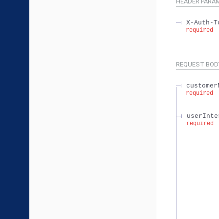
HEADER
PARA
X-Auth-T
required
REQUEST BOD
customer
required
userInte
required