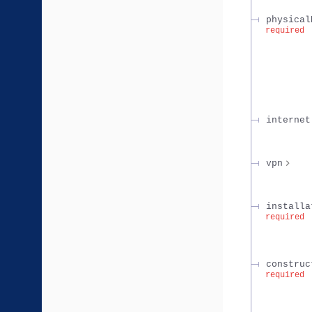
physical
required
internet
vpn
installa
required
construc
required