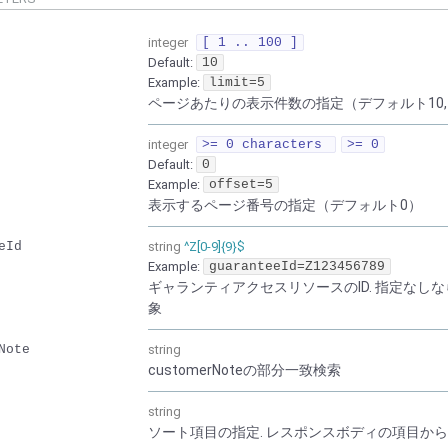
integer
[ 1 .. 100 ]
Default:
10
Example:
limit=5
ページあたりの表示件数の指定（デフォルト10, 
integer
>= 0 characters
>= 0
Default:
0
Example:
offset=5
表示するページ番号の指定（デフォルト0）
eId
string
^Z[0-9]{9}$
Example:
guaranteeId=Z123456789
ギャランティアクセスリソースのID. 指定な
象
Note
string
customerNoteの部分一致検索
string
ソート項目の指定. レスポンスボディの項目から