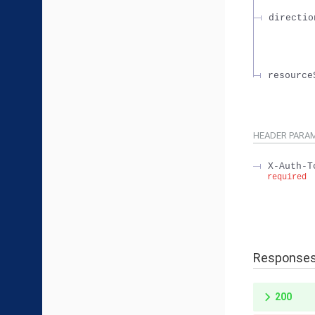
directio
resource
HEADER
PARA
X-Auth-T
required
Response
200