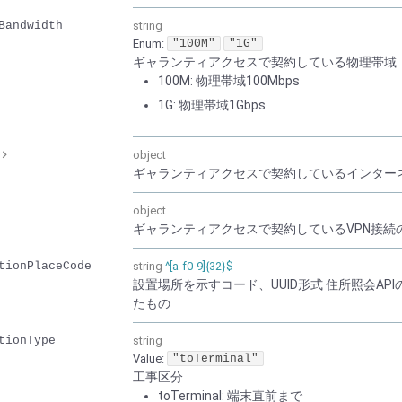
Bandwidth
string
Enum
:
"100M"
"1G"
ギャランティアクセスで契約している物理帯域
100M: 物理帯域100Mbps
1G: 物理帯域1Gbps
object
ギャランティアクセスで契約しているインター
object
ギャランティアクセスで契約しているVPN接続
tionPlaceCode
string
^[a-f0-9]{32}$
設置場所を示すコード、UUID形式 住所照会A
たもの
tionType
string
Value
:
"toTerminal"
工事区分
toTerminal: 端末直前まで