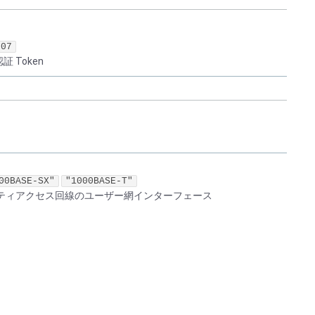
e07
 Token
00BASE-SX"
"1000BASE-T"
ティアクセス回線のユーザー網インターフェース