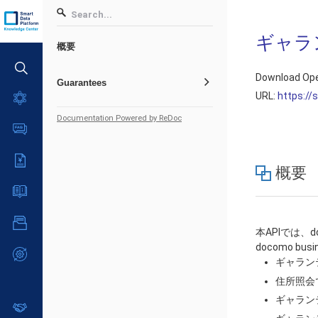
ギャラ
概要
Download Ope
Guarantees
URL:
https://
サービス一覧
Documentation Powered by ReDoc
データ利活用
よくある質問
クラウド/サーバー
データ利活用
料金情報
ネットワーク
概要
クラウド/サーバー
料金シミュレーター
IoT
ご利用開始ガイド
ネットワーク
データ利活用
モニタリング/監査
■ 管理機能
IoT
ユースケース
クラウド/サーバー
サポート
本APIでは、
- 管理機能
モニタリング/監査
docomo b
- バックアップ
ネットワーク
管理機能
故障/メンテナンス情報
サポート
ギャラン
- セキュリティ・監査
■ セットアップガイド
IoT
すべてのメニューを見る
サービス稼働状況
住所照会
管理機能
- データと分析
- 新規お申し込み方法
モニタリング/監査
ギャラン
故障/メンテナンス履歴
すべてのメニューを見る
パートナー
- IoT
- 初期設定・確認
サポート