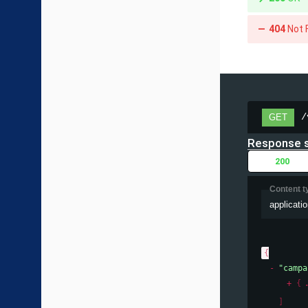
404
Not 
/
GET
Response 
200
Content t
applicatio
{
"campa
{
]