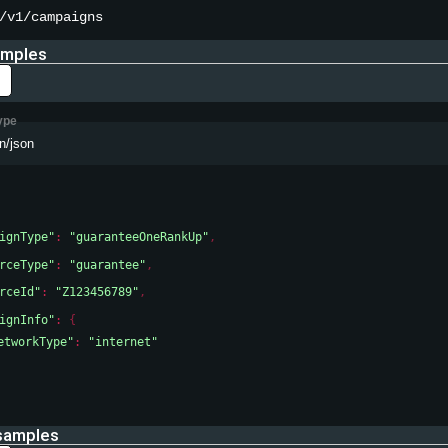
/v1/campaigns
amples
ype
n/json
ignType"
: 
"guaranteeOneRankUp"
,
rceType"
: 
"guarantee"
,
rceId"
: 
"Z123456789"
,
ignInfo"
: 
{
etworkType"
: 
"internet"
samples