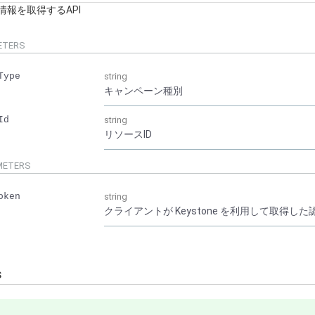
情報を取得するAPI
ETERS
Type
string
キャンペーン種別
Id
string
リソースID
METERS
oken
string
クライアントが Keystone を利用して取得した認証
s