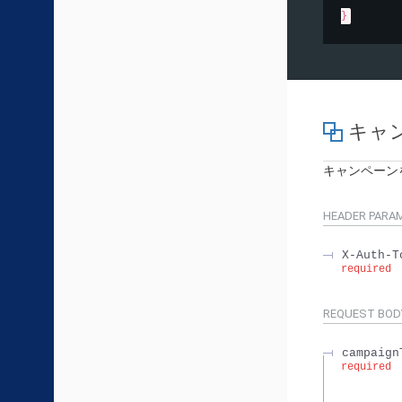
}
キャン
キャンペーンを
HEADER
PARA
X-Auth-T
required
REQUEST BOD
campaign
required