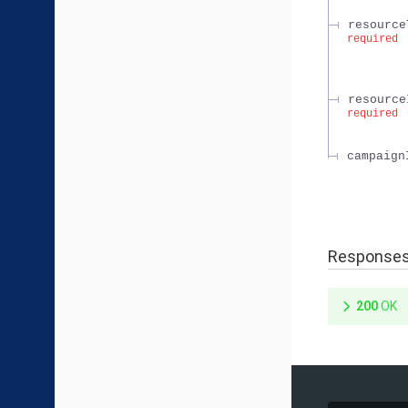
resource
required
resource
required
campaign
Response
200
OK