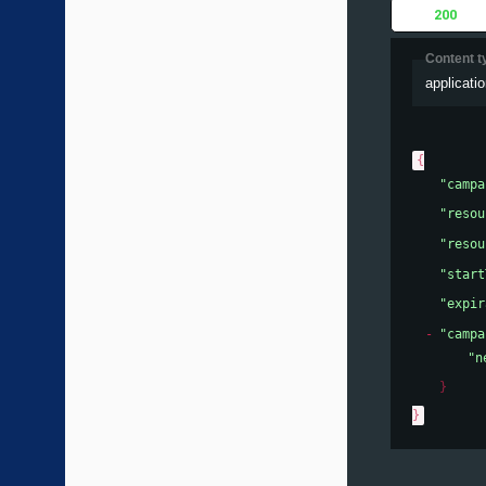
200
Content t
applicatio
{
"campa
"resou
"resou
"start
"expir
"campa
"n
}
}