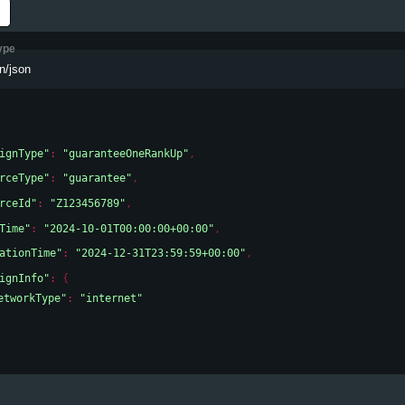
ype
n/json
ignType"
: 
"guaranteeOneRankUp"
,
rceType"
: 
"guarantee"
,
rceId"
: 
"Z123456789"
,
Time"
: 
"2024-10-01T00:00:00+00:00"
,
ationTime"
: 
"2024-12-31T23:59:59+00:00"
,
ignInfo"
: 
{
etworkType"
: 
"internet"