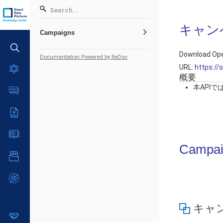
キャンペ
Campaigns
Download Ope
Documentation Powered by ReDoc
URL:
https://
サービス一覧
概要
データ利活用
本API
よくある質問
クラウド/サーバー
データ利活用
料金情報
ネットワーク
クラウド/サーバー
料金シミュレーター
IoT
ご利用開始ガイド
ネットワーク
データ利活用
Campai
モニタリング/監査
■ 管理機能
IoT
ユースケース
クラウド/サーバー
サポート
- 管理機能
モニタリング/監査
- バックアップ
ネットワーク
管理機能
故障/メンテナンス情報
サポート
- セキュリティ・監査
■ セットアップガイド
IoT
すべてのメニューを見る
サービス稼働状況
管理機能
- データと分析
- 新規お申し込み方法
モニタリング/監査
キャ
故障/メンテナンス履歴
すべてのメニューを見る
パートナー
- IoT
- 初期設定・確認
サポート