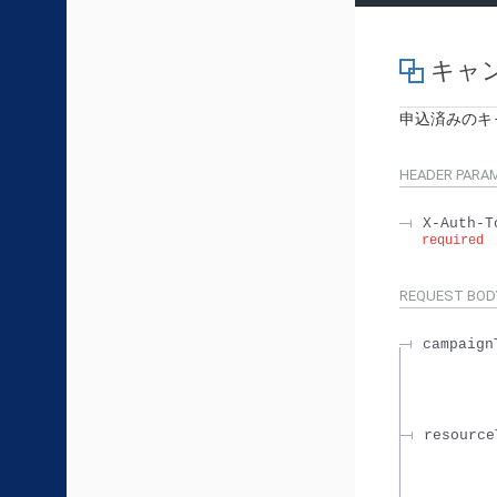
キャン
申込済みのキ
HEADER
PARA
X-Auth-T
required
REQUEST BOD
campaign
resource