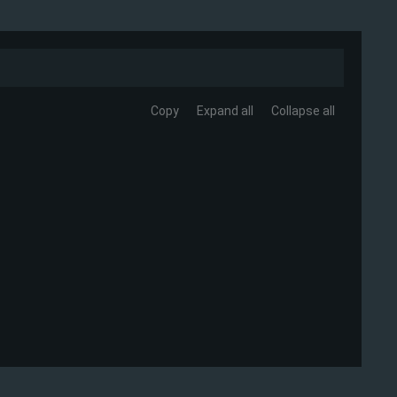
Copy
Expand all
Collapse all