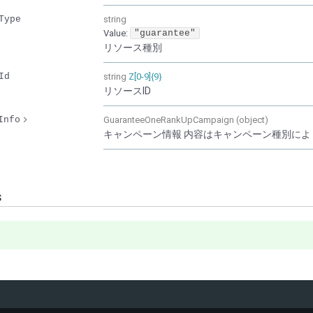
Type
string
Value
:
"guarantee"
リソース種別
Id
string
Z[0-9]{9}
リソースID
Info
GuaranteeOneRankUpCampaign (object)
キャンペーン情報 内容はキャンペーン種別によ
s