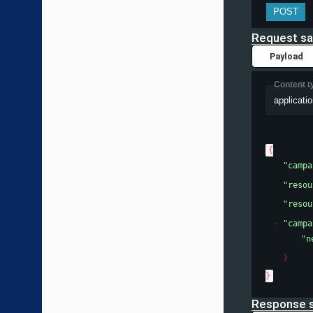
POST
Request s
Payload
Content t
applicatio
{
"campa
"resou
"resou
"campa
"n
}
}
Response 