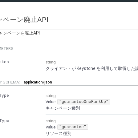
ペーン廃止API
ャンペーンを廃止API
METERS
oken
string
クライアントが Keystone を利用して取得した認証
Y SCHEMA:
application/json
Type
string
Value
:
"guaranteeOneRankUp"
キャンペーン種別
Type
string
Value
:
"guarantee"
リソース種別