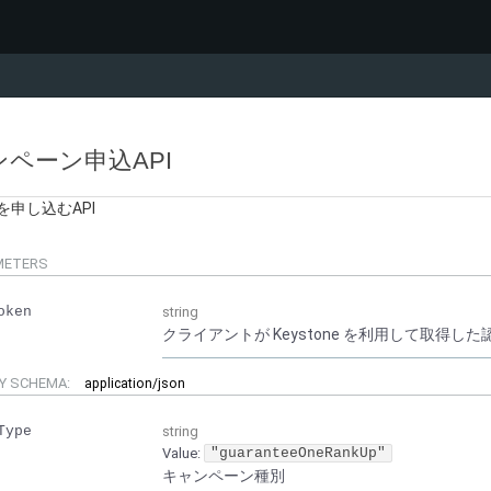
ペーン申込API
申し込むAPI
METERS
oken
string
クライアントが Keystone を利用して取得した認証
Y SCHEMA:
application/json
Type
string
Value
:
"guaranteeOneRankUp"
キャンペーン種別