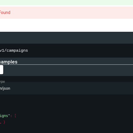
Found
v1/campaigns
samples
ype
n/json
igns"
: 
[
}