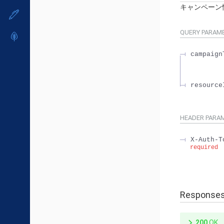
メンテナンス予定
- マルチクラウド利用
キャンペーン
- ユーザー機能の管理
販売パートナー向けプログラム
すべてのメニューを見る
トレーニング/操作動画
定期メンテナンス
- リモートワーク
- 登録情報の管理
協業パートナー
QUERY
PARAM
- ITインフラストラクチャー
脱炭素化
- APIリファレンス
- その他
campaign
■ 基本構築ガイド
- クラウド / サーバー
resource
- Flexible InterConnect
- Flexible Remote Access
- vUTM2
HEADER
PARA
X-Auth-T
required
Response
200
OK