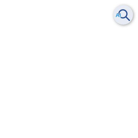
Smart Data Platform につい
ヘルプ
て
よくある質問
特長
お問い合わせ
サービス一覧
トレーニング/操作動画
ユースケース
導入事例
法的情報・信頼性
料金情報
サービス利用規約・SLA
お知らせ
セキュリティ&コンプライア
ンス
パートナー