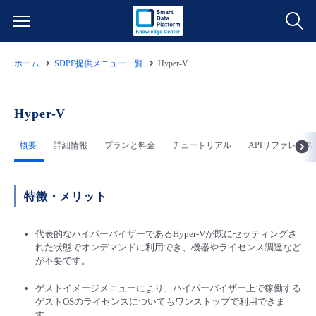
ホーム
SDPF提供メニュー一覧
Hyper-V
サービス一覧
データ利活用
Hyper-V
よくある質問
概要
詳細情報
プランと料金
チュートリアル
APIリファレンス
クラウド/サーバー
データ利活用
料金情報
ネットワーク
クラウド/サーバー
料金シミュレーター
ご利用開始ガイド
特徴・メリット
■ 管理機能
IoT
ネットワーク
データ利活用
代表的なハイパーバイザーであるHyper-Vが既にセッティングさ
ユースケース
れた状態でオンデマンドに利用でき、機器やライセンス調達など
が不要です。
- 管理機能
- バックアップ
モニタリング/監査
IoT
クラウド/サーバー
故障/メンテナンス情報
ゲストイメージメニューにより、ハイパーバイザー上で稼働する
ゲストOSのライセンスについてもワンストップで利用できま
- セキュリティ・監査
サポート
モニタリング/監査
ネットワーク
サービス稼働状況
す。