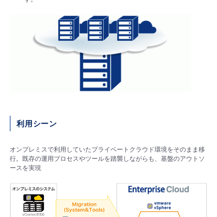
■ セットアップガイド
パートナー
- データと分析
管理機能
サポート
IoT
故障/メンテナンス履歴
- 新規お申し込み方法
販売パートナー向けプログラム
トレーニング/操作動画
- IoT
すべてのメニューを見る
管理機能
モニタリング/監査
メンテナンス予定
- 初期設定・確認
協業パートナー
脱炭素化
- マルチクラウド利用
すべてのメニューを見る
サポート
定期メンテナンス
- ユーザー機能の管理
- リモートワーク
すべてのメニューを見る
- 登録情報の管理
利用シーン
- ITインフラストラクチャー
- APIリファレンス
オンプレミスで利用していたプライベートクラウド環境をそのまま移
行。既存の運用プロセスやツールを踏襲しながらも、基盤のアウトソ
- その他
ースを実現
■ 基本構築ガイド
- クラウド / サーバー