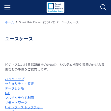
ホーム
Smart Data Platformについて
ユースケース
サービス一覧
データ利活用
ユースケース
よくある質問
クラウド/サーバー
データ利活用
料金情報
ビジネスにおける課題解決のための、システム構築や業務の仕組み改
ネットワーク
クラウド/サーバー
料金シミュレーター
ご利用開始ガイド
善などの事例をご案内します。
バックアップ
■ 管理機能
IoT
ネットワーク
データ利活用
ユースケース
セキュリティ・監査
データと分析
IoT
- 管理機能
- バックアップ
モニタリング/監査
IoT
クラウド/サーバー
故障/メンテナンス情報
マルチクラウド利用
リモートワーク
ITインフラストラクチャー
- セキュリティ・監査
サポート
モニタリング/監査
ネットワーク
サービス稼働状況