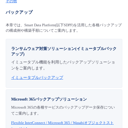
その他
■ セットアップガイド
バックアップ
パートナー
- データと分析
管理機能
サポート
IoT
故障/メンテナンス履歴
- 新規お申し込み方法
本章では、Smart Data Platform(以下SDPF)を活用した各種バックアップ
販売パートナー向けプログラム
トレーニング/操作動画
- IoT
の構成例や構築手順についてご案内します。
すべてのメニューを見る
管理機能
モニタリング/監査
メンテナンス予定
- 初期設定・確認
協業パートナー
脱炭素化
- マルチクラウド利用
すべてのメニューを見る
サポート
定期メンテナンス
ランサムウェア対策ソリューション(イミュータブルバック
- ユーザー機能の管理
アップ)
- リモートワーク
イミュータブル機能を利用したバックアップソリューショ
すべてのメニューを見る
- 登録情報の管理
ンをご案内します。
イミュータブルバックアップ
- ITインフラストラクチャー
- APIリファレンス
- その他
Microsoft 365バックアップソリューション
■ 基本構築ガイド
Microsoft 365の各種サービスのバックアップデータ保存につい
てご案内します。
- クラウド / サーバー
Flexible InterConnect / Microsoft 365 / Wasabiオブジェクトスト