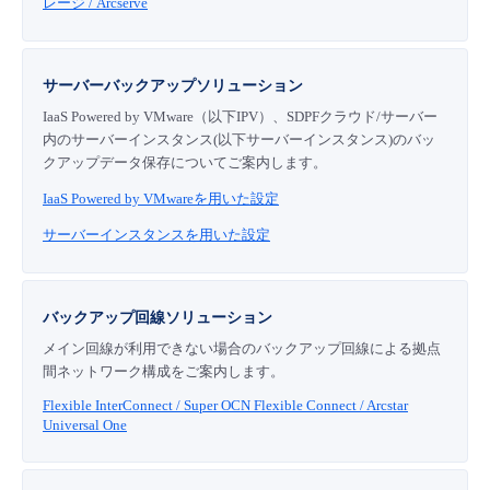
レージ / Arcserve
- Flexible InterConnect
サーバーバックアップソリューション
- Flexible Remote Access
IaaS Powered by VMware（以下IPV）、SDPFクラウド/サーバー
内のサーバーインスタンス(以下サーバーインスタンス)のバッ
- vUTM2
クアップデータ保存についてご案内します。
IaaS Powered by VMwareを用いた設定
サーバーインスタンスを用いた設定
バックアップ回線ソリューション
メイン回線が利用できない場合のバックアップ回線による拠点
間ネットワーク構成をご案内します。
Flexible InterConnect / Super OCN Flexible Connect / Arcstar
Universal One