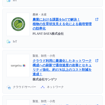
IoT
- Flexible InterConnect
農林・水産
- Flexible Remote Access
農業における課題をIoTで解決！
植物の生育状況見える化による栽培管理
の効率化
- vUTM2
PLANT DATA株式会社
IoT
製造、卸売・小売
クラウド利用に最適化したネットワーク
構成への刷新で通信速度の改善とセキュ
リティ強化、約15％以上のコスト削減を
達成！
株式会社サンゲツ
クラウド/サーバー
ネットワーク
製造、卸売・小売