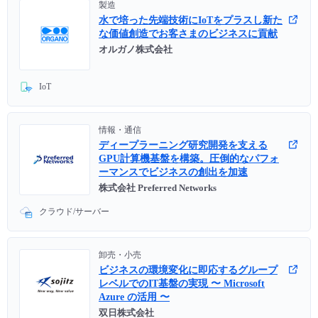
製造
水で培った先端技術にIoTをプラスし新た
な価値創造でお客さまのビジネスに貢献
オルガノ株式会社
IoT
情報・通信
ディープラーニング研究開発を支える
GPU計算機基盤を構築。圧倒的なパフォ
ーマンスでビジネスの創出を加速
株式会社 Preferred Networks
クラウド/サーバー
卸売・小売
ビジネスの環境変化に即応するグループ
レベルでのIT基盤の実現 〜 Microsoft
Azure の活用 〜
双日株式会社