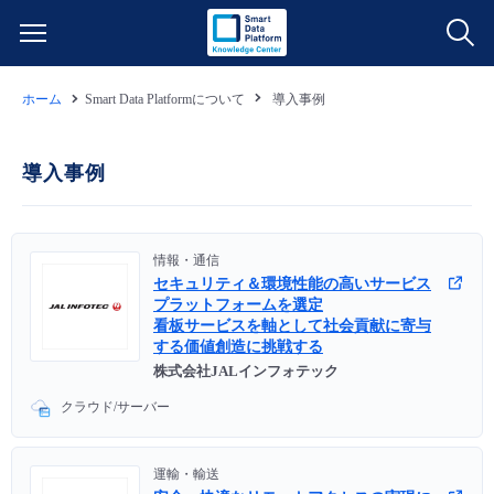
ホーム
Smart Data Platformについて
導入事例
サービス一覧
データ利活用
導入事例
よくある質問
クラウド/サーバー
データ利活用
料金情報
情報・通信
セキュリティ＆環境性能の高いサービス
ネットワーク
クラウド/サーバー
料金シミュレーター
ご利用開始ガイド
プラットフォームを選定
看板サービスを軸として社会貢献に寄与
する価値創造に挑戦する
■ 管理機能
IoT
ネットワーク
データ利活用
ユースケース
株式会社JALインフォテック
クラウド/サーバー
- 管理機能
- バックアップ
モニタリング/監査
IoT
クラウド/サーバー
故障/メンテナンス情報
運輸・輸送
- セキュリティ・監査
サポート
モニタリング/監査
ネットワーク
サービス稼働状況