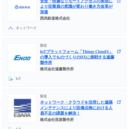
安全・快適なリモートアクセスの実現に
■ セットアップガイド
より従業員の意識が変わり働き方改革が
加速
パートナー
- データと分析
管理機能
サポート
IoT
故障/メンテナンス履歴
西武鉄道株式会社
- 新規お申し込み方法
販売パートナー向けプログラム
ネットワーク
トレーニング/操作動画
- IoT
すべてのメニューを見る
管理機能
モニタリング/監査
メンテナンス予定
- 初期設定・確認
協業パートナー
製造
脱炭素化
- マルチクラウド利用
すべてのメニューを見る
サポート
定期メンテナンス
- ユーザー機能の管理
IoTプラットフォーム「Things Cloud®」
の導入でものづくりのDXに挑戦する遠藤
- リモートワーク
製作所
すべてのメニューを見る
- 登録情報の管理
株式会社遠藤製作所
- ITインフラストラクチャー
IoT
- APIリファレンス
- その他
製造
ネットワーク・クラウドを活用した遠隔
■ 基本構築ガイド
メンテナンスにより設備点検における人
員不足の課題を解決！
株式会社荏原製作所
- クラウド / サーバー