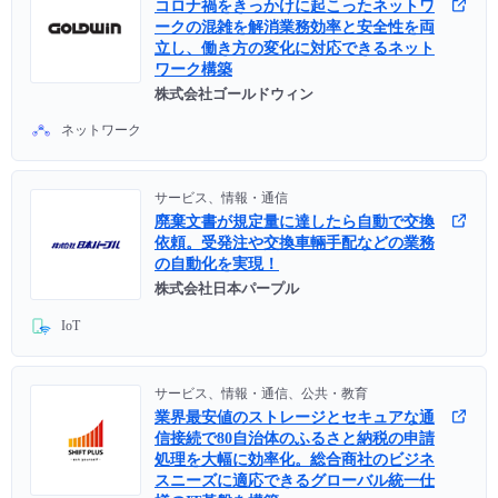
コロナ禍をきっかけに起こったネットワ
ークの混雑を解消業務効率と安全性を両
立し、働き方の変化に対応できるネット
ワーク構築
株式会社ゴールドウィン
ネットワーク
サービス、情報・通信
廃棄文書が規定量に達したら自動で交換
依頼。受発注や交換車輛手配などの業務
の自動化を実現！
株式会社日本パープル
IoT
サービス、情報・通信、公共・教育
業界最安値のストレージとセキュアな通
信接続で80自治体のふるさと納税の申請
処理を大幅に効率化。総合商社のビジネ
スニーズに適応できるグローバル統一仕