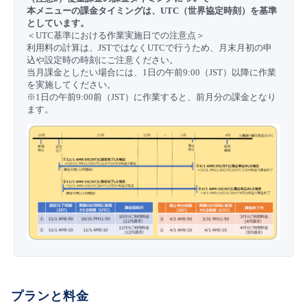
■ セットアップガイド
本メニューの課金タイミングは、UTC（世界協定時刻）を基準
としています。
パートナー
- データと分析
＜UTC基準における作業実施日での注意点＞
管理機能
サポート
IoT
故障/メンテナンス履歴
- 新規お申し込み方法
利用料の計算は、JSTではなくUTCで行うため、月末月初の申
込や設定時の時刻にご注意ください。
販売パートナー向けプログラム
トレーニング/操作動画
- IoT
当月課金としたい場合には、1日の午前9:00（JST）以降に作業
すべてのメニューを見る
管理機能
モニタリング/監査
メンテナンス予定
- 初期設定・確認
を実施してください。
※1日の午前9:00前（JST）に作業すると、前月分の課金となり
協業パートナー
脱炭素化
ます。
- マルチクラウド利用
すべてのメニューを見る
サポート
定期メンテナンス
- ユーザー機能の管理
- リモートワーク
すべてのメニューを見る
- 登録情報の管理
- ITインフラストラクチャー
- APIリファレンス
- その他
■ 基本構築ガイド
- クラウド / サーバー
プランと料金