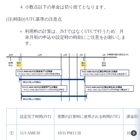
小数点以下の単金は切り捨てとなります。
(注)時刻がUTC基準の注意点
利用料の計算は、JSTではなくUTCで行うため、月
末月初の申込や設定時の時刻にご注意をお願いしま
す。
設定完了時間(JST)
実際の計算時に使用される時間(UTC)
課金開
①
11/1 AM8:50
10/31 PM11:50
10月分