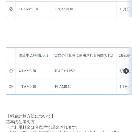
②
11/1 AM9:10
11/1 AM0:10
11月分
廃止申込時間(JST)
実際の計算時に使用される時間(UTC)
課金終
①
4/1 AM8:50
3/31 PM11:50
3月分ご
②
4/1 AM9:10
4/1 AM0:10
4月分ご
【料金計算方法について】
基本的な考え方
・ご利用料金は分単位で課金されます。