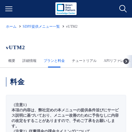
ホーム
SDPF提供メニュー一覧
vUTM2
サービス一覧
データ利活用
vUTM2
よくある質問
概要
詳細情報
プランと料金
チュートリアル
APIリファレンス
クラウド/サーバー
データ利活用
料金情報
ネットワーク
クラウド/サーバー
料金シミュレーター
料金
ご利用開始ガイド
■ 管理機能
IoT
ネットワーク
データ利活用
ユースケース
（注意1）
本項の内容は、弊社定めの本メニューの提供条件並びにサービ
- 管理機能
- バックアップ
モニタリング/監査
IoT
クラウド/サーバー
故障/メンテナンス情報
ス説明に基づいており、メニュー改善のために予告なしに内容
の改定をすることがありますので、予めご了承をお願いしま
す。
- セキュリティ・監査
サポート
モニタリング/監査
ネットワーク
サービス稼働状況
（注意2）従量課金の課金タイミングについて