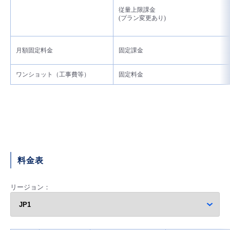
従量上限課金
- Flexible InterConnect
(プラン変更あり)
- Flexible Remote Access
月額固定料金
固定課金
- vUTM2
ワンショット（工事費等）
固定料金
料金表
リージョン：