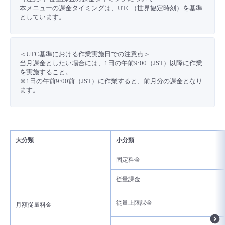
■ セットアップガイド
本メニューの課金タイミングは、UTC（世界協定時刻）を基準
としています。
パートナー
- データと分析
管理機能
サポート
IoT
故障/メンテナンス履歴
- 新規お申し込み方法
販売パートナー向けプログラム
トレーニング/操作動画
- IoT
＜UTC基準における作業実施日での注意点＞
すべてのメニューを見る
管理機能
モニタリング/監査
メンテナンス予定
- 初期設定・確認
当月課金としたい場合には、1日の午前9:00（JST）以降に作業
を実施すること。
協業パートナー
脱炭素化
- マルチクラウド利用
※1日の午前9:00前（JST）に作業すると、前月分の課金となり
すべてのメニューを見る
サポート
定期メンテナンス
- ユーザー機能の管理
ます。
- リモートワーク
すべてのメニューを見る
- 登録情報の管理
- ITインフラストラクチャー
大分類
小分類
- APIリファレンス
固定料金
- その他
従量課金
■ 基本構築ガイド
従量上限課金
月額従量料金
- クラウド / サーバー