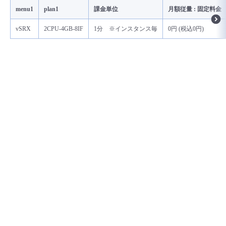
menu1
plan1
課金単位
月額従量 : 固定料金
vSRX
2CPU-4GB-8IF
1分 ※インスタンス毎
0円 (税込0円)