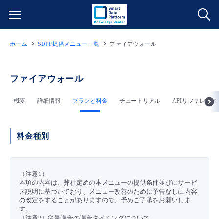
ホーム
SDPF提供メニュー一覧
ファイアウォール
サービス一覧
データ利活用
ファイアウォール
よくある質問
概要
詳細情報
プランと料金
チュートリアル
APIリファレンス
クラウド/サーバー
データ利活用
料金情報
ネットワーク
クラウド/サーバー
料金シミュレーター
ご利用開始ガイド
料金種別
■ 管理機能
IoT
ネットワーク
データ利活用
ユースケース
（注意1）
本項の内容は、弊社定めの本メニューの提供条件並びにサービ
- 管理機能
- バックアップ
モニタリング/監査
IoT
クラウド/サーバー
故障/メンテナンス情報
ス説明に基づいており、メニュー改善のために予告なしに内容
の改定をすることがありますので、予めご了承をお願いしま
す。
- セキュリティ・監査
サポート
モニタリング/監査
ネットワーク
サービス稼働状況
（注意2）従量課金の課金タイミングについて