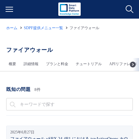
ホーム
SDPF提供メニュー一覧
ファイアウォール
サービス一覧
データ利活用
ファイアウォール
よくある質問
概要
詳細情報
プランと料金
チュートリアル
APIリファレンス
クラウド/サーバー
データ利活用
料金情報
ネットワーク
クラウド/サーバー
料金シミュレーター
ご利用開始ガイド
既知の問題
8件
■ 管理機能
IoT
ネットワーク
データ利活用
ユースケース
- 管理機能
- バックアップ
モニタリング/監査
IoT
クラウド/サーバー
故障/メンテナンス情報
2025年6月27日
- セキュリティ・監査
サポート
モニタリング/監査
ネットワーク
サービス稼働状況
ファイアウォール vSRX 24.4R1 における tcpActiveOpens カウ