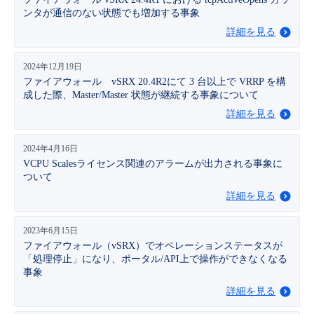
■ セットアップガイド
ンタが通信のない状態でも増加する事象
パートナー
詳細を見る
- データと分析
管理機能
サポート
IoT
故障/メンテナンス履歴
- 新規お申し込み方法
販売パートナー向けプログラム
2024年12月19日
トレーニング/操作動画
- IoT
すべてのメニューを見る
管理機能
モニタリング/監査
メンテナンス予定
ファイアウォール vSRX 20.4R2にて 3 台以上で VRRP を構
- 初期設定・確認
成した際、Master/Master 状態が継続する事象について
協業パートナー
脱炭素化
- マルチクラウド利用
詳細を見る
すべてのメニューを見る
サポート
定期メンテナンス
- ユーザー機能の管理
2024年4月16日
- リモートワーク
すべてのメニューを見る
- 登録情報の管理
VCPU Scalesライセンス関連のアラームが出力される事象に
ついて
- ITインフラストラクチャー
詳細を見る
- APIリファレンス
- その他
2023年6月15日
ファイアウォール（vSRX）でオペレーションステータスが
■ 基本構築ガイド
「処理停止」になり、ポータル/API上で操作ができなくなる
事象
詳細を見る
- クラウド / サーバー