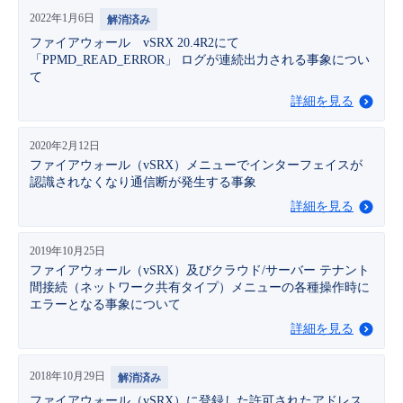
2022年1月6日
解消済み
- Flexible InterConnect
ファイアウォール vSRX 20.4R2にて
「PPMD_READ_ERROR」 ログが連続出力される事象につい
- Flexible Remote Access
て
詳細を見る
- vUTM2
2020年2月12日
ファイアウォール（vSRX）メニューでインターフェイスが
認識されなくなり通信断が発生する事象
詳細を見る
2019年10月25日
ファイアウォール（vSRX）及びクラウド/サーバー テナント
間接続（ネットワーク共有タイプ）メニューの各種操作時に
エラーとなる事象について
詳細を見る
2018年10月29日
解消済み
ファイアウォール（vSRX）に登録した許可されたアドレス