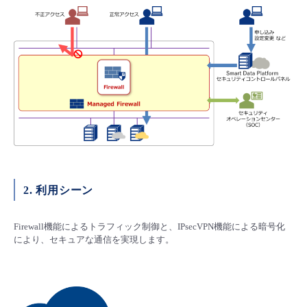
■ セットアップガイド
パートナー
- データと分析
管理機能
サポート
IoT
故障/メンテナンス履歴
- 新規お申し込み方法
販売パートナー向けプログラム
トレーニング/操作動画
- IoT
すべてのメニューを見る
管理機能
モニタリング/監査
メンテナンス予定
- 初期設定・確認
協業パートナー
脱炭素化
- マルチクラウド利用
すべてのメニューを見る
サポート
定期メンテナンス
- ユーザー機能の管理
- リモートワーク
すべてのメニューを見る
- 登録情報の管理
- ITインフラストラクチャー
2. 利用シーン
- APIリファレンス
- その他
Firewall機能によるトラフィック制御と、IPsecVPN機能による暗号化
により、セキュアな通信を実現します。
■ 基本構築ガイド
- クラウド / サーバー