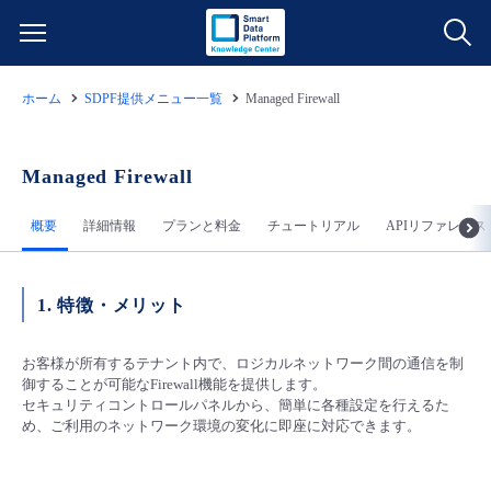
ホーム
SDPF提供メニュー一覧
Managed Firewall
サービス一覧
データ利活用
Managed Firewall
よくある質問
概要
詳細情報
プランと料金
チュートリアル
APIリファレンス
クラウド/サーバー
データ利活用
料金情報
ネットワーク
クラウド/サーバー
料金シミュレーター
ご利用開始ガイド
1. 特徴・メリット
■ 管理機能
IoT
ネットワーク
データ利活用
お客様が所有するテナント内で、ロジカルネットワーク間の通信を制
ユースケース
御することが可能なFirewall機能を提供​します。
セキュリティコントロールパネルから、簡単に各種設定を行えるた
- 管理機能
- バックアップ
モニタリング/監査
IoT
クラウド/サーバー
め、ご利用のネットワーク環境の変化に即座に対応できます。
故障/メンテナンス情報
- セキュリティ・監査
サポート
モニタリング/監査
ネットワーク
サービス稼働状況