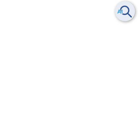
Smart Data Platform につい
ヘルプ
て
よくある質問
特長
お問い合わせ
サービス一覧
トレーニング/操作動画
ユースケース
導入事例
法的情報・信頼性
料金情報
サービス利用規約・SLA
お知らせ
セキュリティ&コンプライア
ンス
パートナー