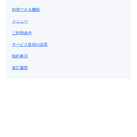
■ セットアップガイド
利用できる機能
パートナー
- データと分析
管理機能
サポート
IoT
故障/メンテナンス履歴
- 新規お申し込み方法
メニュー
販売パートナー向けプログラム
トレーニング/操作動画
- IoT
ご利用条件
すべてのメニューを見る
管理機能
モニタリング/監査
メンテナンス予定
- 初期設定・確認
サービス提供の品質
協業パートナー
脱炭素化
- マルチクラウド利用
すべてのメニューを見る
サポート
定期メンテナンス
- ユーザー機能の管理
制約事項
- リモートワーク
改訂履歴
すべてのメニューを見る
- 登録情報の管理
- ITインフラストラクチャー
- APIリファレンス
- その他
■ 基本構築ガイド
- クラウド / サーバー