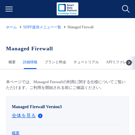
ホーム
SDPF提供メニュー一覧
Managed Firewall
サービス一覧
データ利活用
Managed Firewall
よくある質問
概要
詳細情報
プランと料金
チュートリアル
APIリファレンス
クラウド/サーバー
データ利活用
料金情報
ネットワーク
クラウド/サーバー
料金シミュレーター
本ページでは、Managed Firewallの利用に関する仕様についてご覧い
ご利用開始ガイド
ただけます。ご利用を開始される前にご確認ください。
■ 管理機能
IoT
ネットワーク
データ利活用
ユースケース
Managed Firewall Version3
全体を見る
- 管理機能
- バックアップ
モニタリング/監査
IoT
クラウド/サーバー
故障/メンテナンス情報
- セキュリティ・監査
概要
サポート
モニタリング/監査
ネットワーク
サービス稼働状況