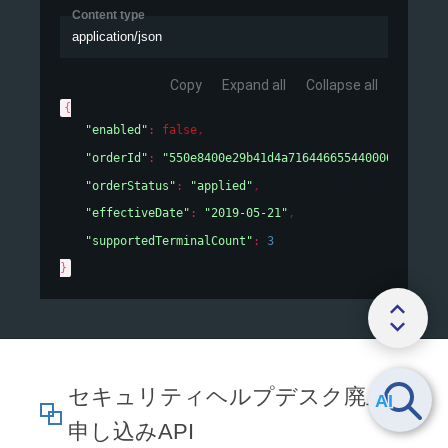
Content type
application/json
Copy
Expand all
Collapse all
{
"enabled"
: 
false
,
"orderId"
: 
"550e8400e29b41d4a716446655440000"
,
"orderStatus"
: 
"applied"
,
"effectiveDate"
: 
"2019-05-21"
,
"supportedTerminalCount"
: 
3
}
セキュリティヘルプデスク廃止
申し込みAPI