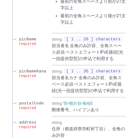
最初の全角スペースより前が21文
字以上
最初の全角スペースより後が21文
字以上
picName
string
[ 1 .. 20 ] characters
required
担当者名 全角のみ許容、全角スペー
ス必須 ベストエフォートIPoE接続(光
一括提供型型)の申込で利用する
picNameKana
string
[ 1 .. 35 ] characters
required
担当者名カナ 全角のみ許容、全角ス
ペース必須 ベストエフォートIPoE接
続(光一括提供型型)の申込で利用する
postalCode
string
^[0-9]{3}-[0-9]{4}$
required
郵便番号。ハイフンあり
address
string
required
住所（都道府県市町村丁目）、全角の
み許容