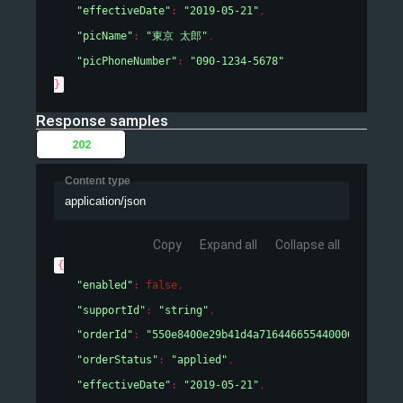
"effectiveDate"
: 
"2019-05-21"
,
"picName"
: 
"東京 太郎"
,
"picPhoneNumber"
: 
"090-1234-5678"
}
Response samples
202
Content type
application/json
Copy
Expand all
Collapse all
{
"enabled"
: 
false
,
"supportId"
: 
"string"
,
"orderId"
: 
"550e8400e29b41d4a716446655440000"
,
"orderStatus"
: 
"applied"
,
"effectiveDate"
: 
"2019-05-21"
,