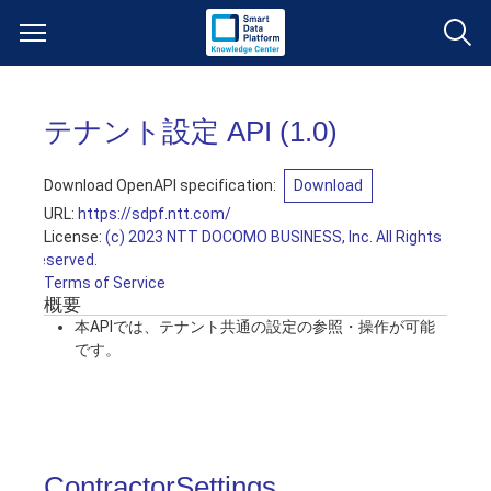
サービス一覧
テナント設定 API
(
1.0
)
データ利活用
よくある質問
Download OpenAPI specification:
Download
URL:
https://sdpf.ntt.com/
クラウド/サーバー
データ利活用
License:
(c) 2023 NTT DOCOMO BUSINESS, Inc. All Rights
料金情報
Reserved.
Terms of Service
ネットワーク
クラウド/サーバー
料金シミュレーター
ご利用開始ガイド
概要
本APIでは、テナント共通の設定の参照・操作が可能
です。
■ 管理機能
IoT
ネットワーク
データ利活用
ユースケース
- 管理機能
- バックアップ
モニタリング/監査
IoT
クラウド/サーバー
故障/メンテナンス情報
ContractorSettings
- セキュリティ・監査
サポート
モニタリング/監査
ネットワーク
サービス稼働状況