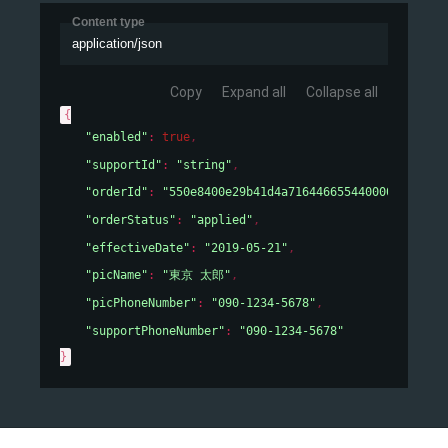
Content type
application/json
Copy
Expand all
Collapse all
{
"enabled"
: 
true
,
"supportId"
: 
"string"
,
"orderId"
: 
"550e8400e29b41d4a716446655440000"
,
"orderStatus"
: 
"applied"
,
"effectiveDate"
: 
"2019-05-21"
,
"picName"
: 
"東京 太郎"
,
"picPhoneNumber"
: 
"090-1234-5678"
,
"supportPhoneNumber"
: 
"090-1234-5678"
}