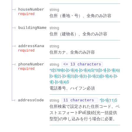
houseNumber
string
required
住所（番地・号）、全角のみ許容
buildingName
string
住所（建物名）、全角のみ許容
addressKana
string
required
住所カナ、全角のみ許容
phoneNumber
string
<= 13 characters
required
^0[5789]0-[0-9]{4}-[0-9]{4}$|^0([0-9]-[0-9]{4}|
[0-9]{2}-[0-9]{3}|[0-9]{3}-[0-9]{2}|[0-9]{4}-[0-
9])-[0-9]{4}$
電話番号、ハイフン必須
addressCode
string
11 characters
^[0-9]{11}$
住所検索で設定された住所コード。ベ
ストエフォートIPoE接続(光一括提供
型型)の申し込みを行う場合に必要。