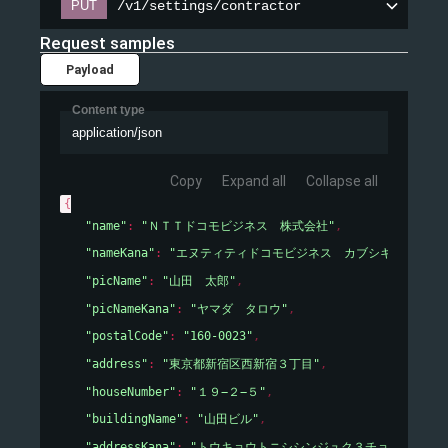
/v1/settings/contractor
PUT
/v1/settings/contractor
Request samples
Payload
Content type
application/json
Copy
Expand all
Collapse all
{
"name"
: 
"ＮＴＴドコモビジネス　株式会社"
,
"nameKana"
: 
"エヌティティドコモビジネス　カブシキガイシャ"
"picName"
: 
"山田　太郎"
,
"picNameKana"
: 
"ヤマダ　タロウ"
,
"postalCode"
: 
"160-0023"
,
"address"
: 
"東京都新宿区西新宿３丁目"
,
"houseNumber"
: 
"１９−２−５"
,
"buildingName"
: 
"山田ビル"
,
"addressKana"
: 
"トウキョウトニシシンジュク３チョウメ１９－