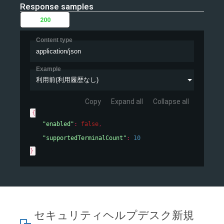
Response samples
200
Content type
application/json
Example
利用前(利用履歴なし)
Copy
Expand all
Collapse all
{
"enabled"
: 
false
,
"supportedTerminalCount"
: 
10
}
セキュリティヘルプデスク新規