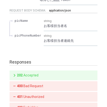
REQUEST BODY SCHEMA:
application/json
picName
string
お客様担当者名
picPhoneNumber
string
お客様担当者連絡先
Responses
202
Accepted
400
Bad Request
401
Unauthorized