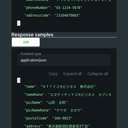
"phoneNumber"
: 
"03-1234-5678"
,
"addressCode"
: 
"13104070003"
}
Response samples
200
Content type
application/json
Copy
Expand all
Collapse all
{
"name"
: 
"ＮＴＴドコモビジネス　株式会社"
,
"nameKana"
: 
"エヌティティドコモビジネス　カブシキガイシャ"
"picName"
: 
"山田　太郎"
,
"picNameKana"
: 
"ヤマダ　タロウ"
,
"postalCode"
: 
"160-0023"
,
"address"
: 
"東京都新宿区西新宿3丁目"
,