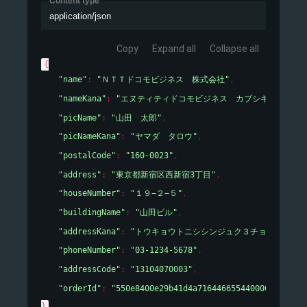
Content type
application/json
Copy
Expand all
Collapse all
{
"name"
: 
"ＮＴＴドコモビジネス　株式会社"
,
"nameKana"
: 
"エヌティティドコモビジネス　カブシキガイシャ"
"picName"
: 
"山田　太郎"
,
"picNameKana"
: 
"ヤマダ　タロウ"
,
"postalCode"
: 
"160-0023"
,
"address"
: 
"東京都新宿区西新宿3丁目"
,
"houseNumber"
: 
"１９−２−５"
,
"buildingName"
: 
"山田ビル"
,
"addressKana"
: 
"トウキョウトニシシンジュク３チョウメ１９－
"phoneNumber"
: 
"03-1234-5678"
,
"addressCode"
: 
"13104070003"
,
"orderId"
: 
"550e8400e29b41d4a716446655440000"
}