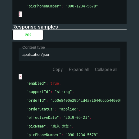
"picPhoneNumber"
: 
"090-1234-5678"
}
Response samples
202
Content type
application/json
Copy
Expand all
Collapse all
{
"enabled"
: 
true
,
"supportId"
: 
"string"
,
"orderId"
: 
"550e8400e29b41d4a716446655440000"
,
"orderStatus"
: 
"applied"
,
"effectiveDate"
: 
"2019-05-21"
,
"picName"
: 
"東京 太郎"
,
"picPhoneNumber"
: 
"090-1234-5678"
,