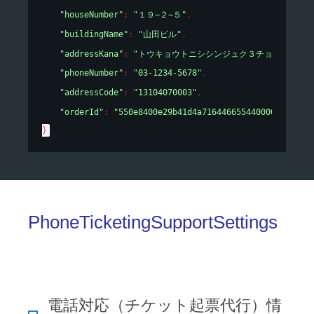
"houseNumber"
: 
"１９−２−５"
,
"buildingName"
: 
"山田ビル"
,
"addressKana"
: 
"トウキョウトニシシンジュク３チョウメ１９－
"phoneNumber"
: 
"03-1234-5678"
,
"addressCode"
: 
"13104070003"
,
"orderId"
: 
"550e8400e29b41d4a716446655440000"
}
PhoneTicketingSupportSettings
電話対応（チケット起票代行）情