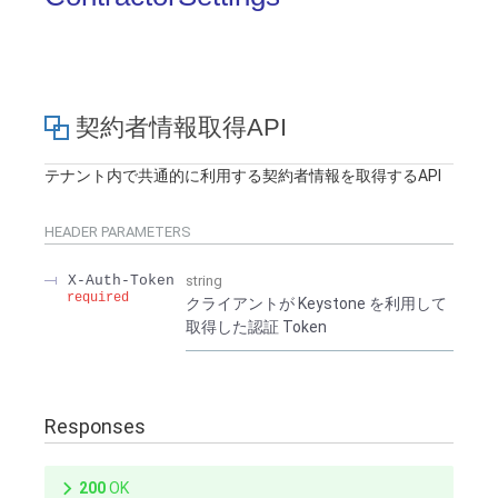
■ セットアップガイド
パートナー
- データと分析
管理機能
サポート
IoT
故障/メンテナンス履歴
- 新規お申し込み方法
販売パートナー向けプログラム
トレーニング/操作動画
- IoT
契約者情報取得API
すべてのメニューを見る
管理機能
モニタリング/監査
メンテナンス予定
- 初期設定・確認
協業パートナー
テナント内で共通的に利用する契約者情報を取得するAPI
脱炭素化
- マルチクラウド利用
すべてのメニューを見る
サポート
定期メンテナンス
- ユーザー機能の管理
HEADER
PARAMETERS
- リモートワーク
すべてのメニューを見る
- 登録情報の管理
X-Auth-Token
string
required
クライアントが Keystone を利用して
- ITインフラストラクチャー
- APIリファレンス
取得した認証 Token
- その他
■ 基本構築ガイド
Responses
- クラウド / サーバー
200
OK